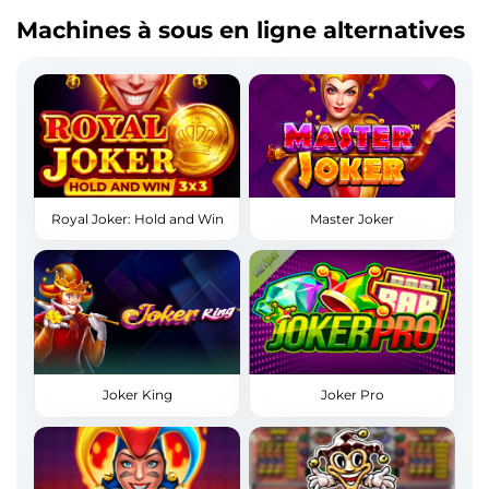
Machines à sous en ligne alternatives
Royal Joker: Hold and Win
Master Joker
Joker King
Joker Pro