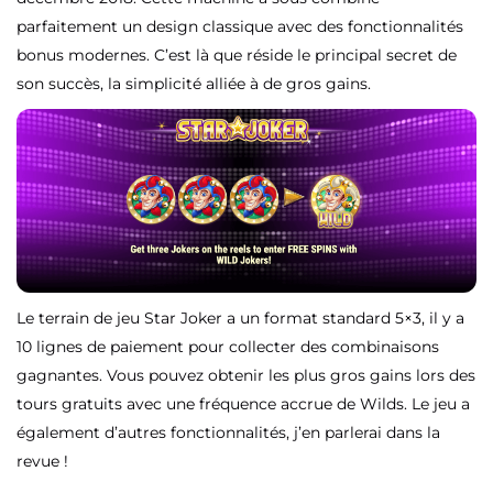
parfaitement un design classique avec des fonctionnalités
bonus modernes. C’est là que réside le principal secret de
son succès, la simplicité alliée à de gros gains.
Le terrain de jeu Star Joker a un format standard 5×3, il y a
10 lignes de paiement pour collecter des combinaisons
gagnantes. Vous pouvez obtenir les plus gros gains lors des
tours gratuits avec une fréquence accrue de Wilds. Le jeu a
également d’autres fonctionnalités, j’en parlerai dans la
revue !