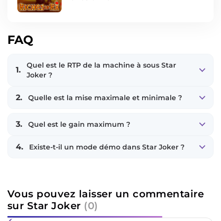
FAQ
Quel est le RTP de la machine à sous Star
1.
Joker ?
2.
Quelle est la mise maximale et minimale ?
3.
Quel est le gain maximum ?
4.
Existe-t-il un mode démo dans Star Joker ?
Vous pouvez laisser un commentaire
sur Star Joker
(0)