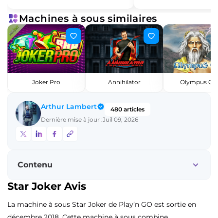
Machines à sous similaires
Joker Pro
Annihilator
Olympus Glo
Arthur Lambert
480 articles
Dernière mise à jour :
Juil 09, 2026
Contenu
Star Joker Avis
La machine à sous Star Joker de Play’n GO est sortie en
décembre 2018. Cette machine à sous combine