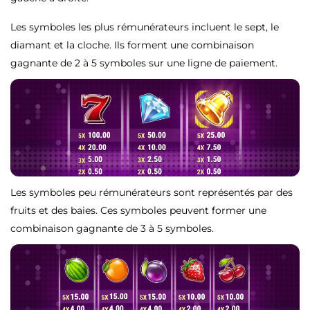
Les symboles les plus rémunérateurs incluent le sept, le
diamant et la cloche. Ils forment une combinaison
gagnante de 2 à 5 symboles sur une ligne de paiement.
Les symboles peu rémunérateurs sont représentés par des
fruits et des baies. Ces symboles peuvent former une
combinaison gagnante de 3 à 5 symboles.