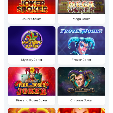
Joker Stoker
Mega Joker
Mystery Joker
Frozen Joker
Fire and Roses Joker
Chronos Joker