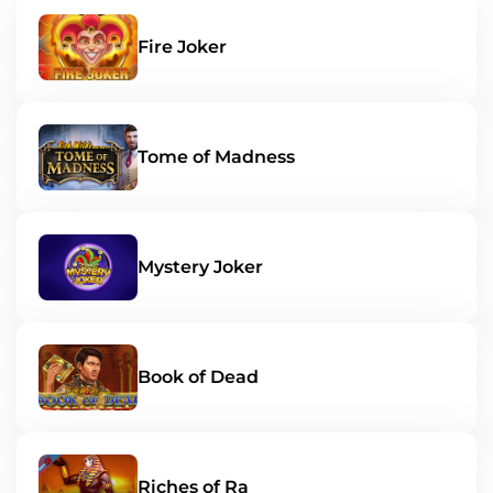
Fire Joker
Tome of Madness
Mystery Joker
Book of Dead
Riches of Ra