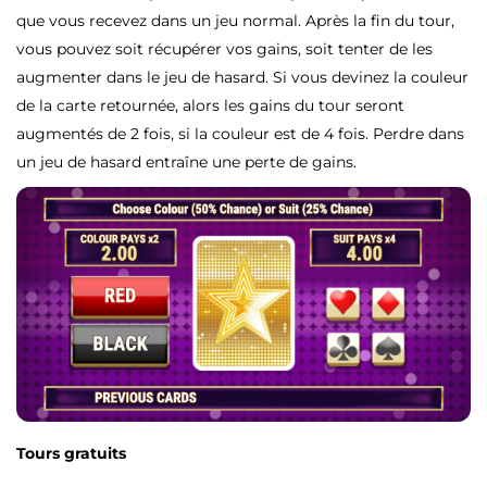
que vous recevez dans un jeu normal. Après la fin du tour,
vous pouvez soit récupérer vos gains, soit tenter de les
augmenter dans le jeu de hasard. Si vous devinez la couleur
de la carte retournée, alors les gains du tour seront
augmentés de 2 fois, si la couleur est de 4 fois. Perdre dans
un jeu de hasard entraîne une perte de gains.
Tours gratuits