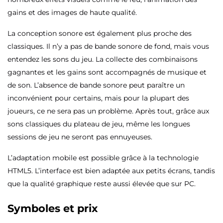
gains et des images de haute qualité.
La conception sonore est également plus proche des
classiques. Il n’y a pas de bande sonore de fond, mais vous
entendez les sons du jeu. La collecte des combinaisons
gagnantes et les gains sont accompagnés de musique et
de son. L’absence de bande sonore peut paraître un
inconvénient pour certains, mais pour la plupart des
joueurs, ce ne sera pas un problème. Après tout, grâce aux
sons classiques du plateau de jeu, même les longues
sessions de jeu ne seront pas ennuyeuses.
L’adaptation mobile est possible grâce à la technologie
HTML5. L’interface est bien adaptée aux petits écrans, tandis
que la qualité graphique reste aussi élevée que sur PC.
Symboles et prix