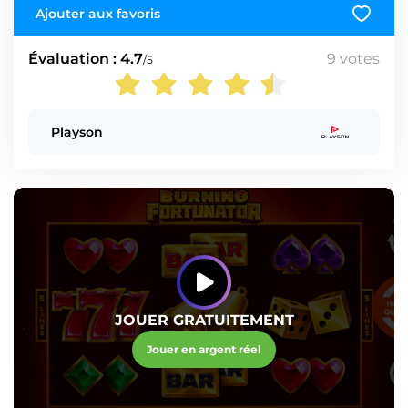
Ajouter aux favoris
Évaluation : 4.7
9
votes
/5
Playson
JOUER GRATUITEMENT
Jouer en argent réel