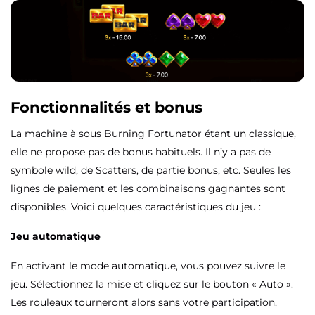
Fonctionnalités et bonus
La machine à sous Burning Fortunator étant un classique,
elle ne propose pas de bonus habituels. Il n’y a pas de
symbole wild, de Scatters, de partie bonus, etc. Seules les
lignes de paiement et les combinaisons gagnantes sont
disponibles. Voici quelques caractéristiques du jeu :
Jeu automatique
En activant le mode automatique, vous pouvez suivre le
jeu. Sélectionnez la mise et cliquez sur le bouton « Auto ».
Les rouleaux tourneront alors sans votre participation,