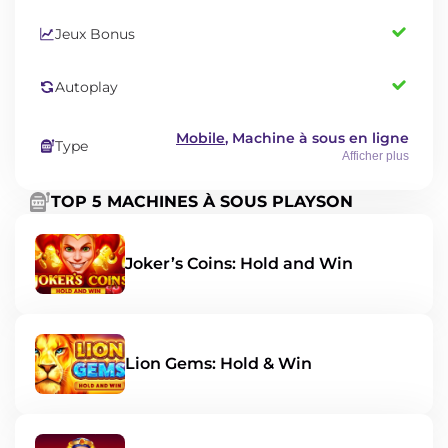
Jeux Bonus
Autoplay
Mobile
, Machine à sous en ligne
Type
argent réel
Afficher plus
TOP 5 MACHINES À SOUS PLAYSON
Joker’s Coins: Hold and Win
Lion Gems: Hold & Win