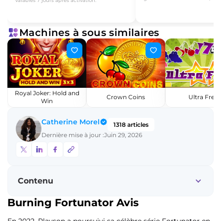
valables 7 jours après activation.
Machines à sous similaires
Royal Joker: Hold and
Crown Coins
Ultra Fres
Win
Catherine Morel
1318 articles
Dernière mise à jour :
Juin 29, 2026
Contenu
Burning Fortunator Avis
En 2022, Playson a poursuivi sa célèbre série Fortunator en