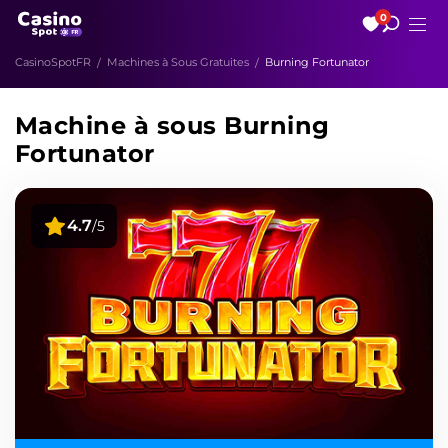
0
CasinoSpotFR
Machines à Sous Gratuites
Burning Fortunator
Machine à sous Burning
Fortunator
4.7
/5