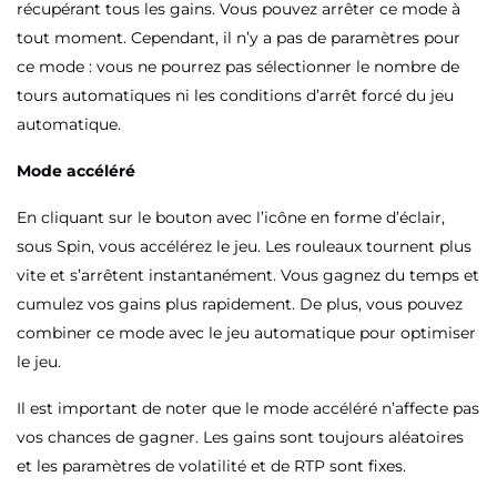
récupérant tous les gains. Vous pouvez arrêter ce mode à
tout moment. Cependant, il n’y a pas de paramètres pour
ce mode : vous ne pourrez pas sélectionner le nombre de
tours automatiques ni les conditions d’arrêt forcé du jeu
automatique.
Mode accéléré
En cliquant sur le bouton avec l’icône en forme d’éclair,
sous Spin, vous accélérez le jeu. Les rouleaux tournent plus
vite et s’arrêtent instantanément. Vous gagnez du temps et
cumulez vos gains plus rapidement. De plus, vous pouvez
combiner ce mode avec le jeu automatique pour optimiser
le jeu.
Il est important de noter que le mode accéléré n’affecte pas
vos chances de gagner. Les gains sont toujours aléatoires
et les paramètres de volatilité et de RTP sont fixes.