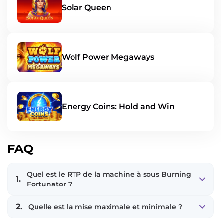
Solar Queen
Wolf Power Megaways
Energy Coins: Hold and Win
FAQ
Quel est le RTP de la machine à sous Burning
1.
Fortunator ?
2.
Quelle est la mise maximale et minimale ?