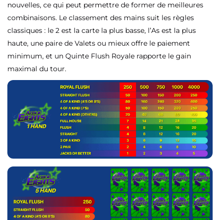
nouvelles, ce qui peut permettre de former de meilleures
combinaisons. Le classement des mains suit les règles
classiques : le 2 est la carte la plus basse, l’As est la plus
haute, une paire de Valets ou mieux offre le paiement
minimum, et un Quinte Flush Royale rapporte le gain
maximal du tour.