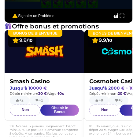
Signaler un Problème
Offre bonus et promotions
BONUS DE BIENVENUE
BONUS DE BIENVENUE
9.9
9.9
/10
/10
Smash Casino
Cosmobet Casin
Jusqu'à 10000 €
Jusqu’à 2000 € + 10
20 €
10х
20 €
Dépôt minimum
Wager
Dépôt minimum
Wage
+2
+1
+0
+0
Obtenir le
Obt
Non
Non
Bonus
B
18+. Nouveaux joueurs uniquement. Dépôt
18+. Nouveaux joueurs unique
min: 20 €. Le pack de bienvenue comprend
dépôt 20 €. Wager 30x (dépôt 
5 dépôts. Mise requise: 10x. Les bonus sont
expirent en 24 h, bonus en 7 j.