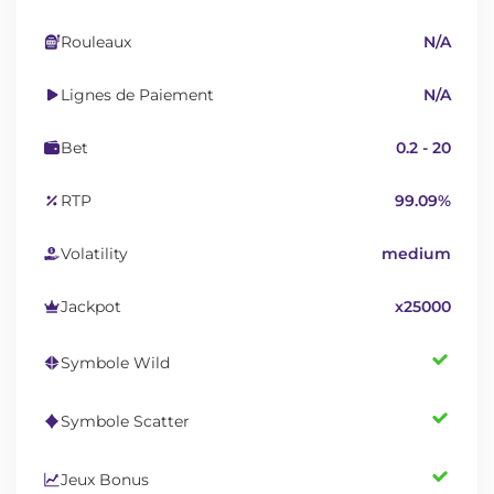
Rouleaux
N/A
Lignes de Paiement
N/A
Bet
0.2 - 20
RTP
99.09%
Volatility
medium
Jackpot
x25000
Symbole Wild
Symbole Scatter
Jeux Bonus