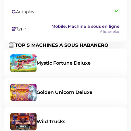
Autoplay
Mobile
, Machine à sous en ligne
Type
argent réel
Afficher plus
TOP 5 MACHINES À SOUS HABANERO
Mystic Fortune Deluxe
Golden Unicorn Deluxe
Wild Trucks