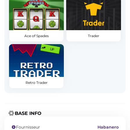
Ace of Spades
Trader
Retro Trader
BASE INFO
Fournisseur
Habanero