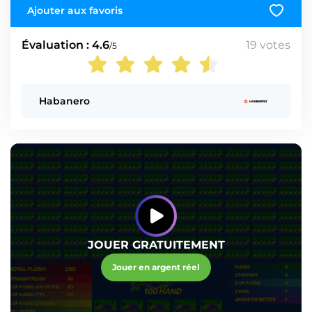
Ajouter aux favoris
Évaluation : 4.6
19
votes
/5
Habanero
JOUER GRATUITEMENT
Jouer en argent réel