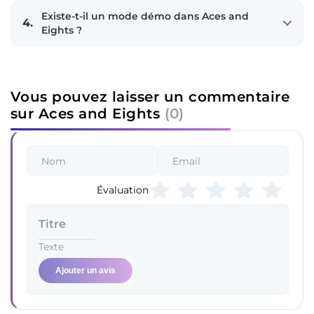
Existe-t-il un mode démo dans Aces and
4.
Eights ?
Vous pouvez laisser un commentaire
sur Aces and Eights
(0)
Évaluation
Ajouter un avis