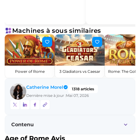
Machines à sous similaires
Power of Rome
3 Gladiators vs Caesar
Rome: The Gold
Catherine Morel
1318 articles
Dernière mise à jour :
Mai 07, 2026
Contenu
Age of Rome Avis