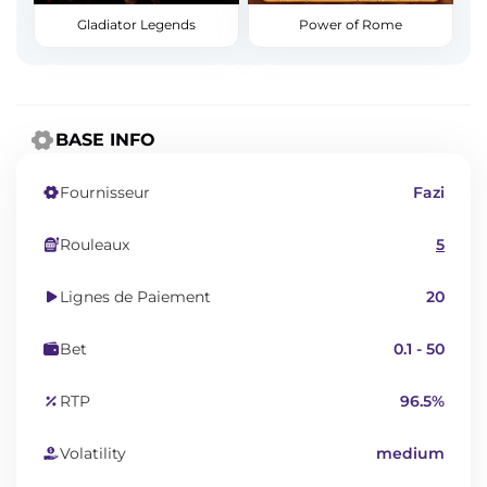
Gladiator Legends
Power of Rome
BASE INFO
Fournisseur
Fazi
Rouleaux
5
Lignes de Paiement
20
Bet
0.1 - 50
RTP
96.5%
Volatility
medium