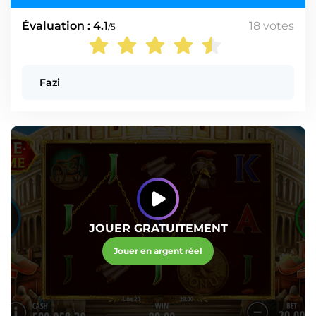
Évaluation : 4.1
18
votes
/5
Fazi
JOUER GRATUITEMENT
Jouer en argent réel