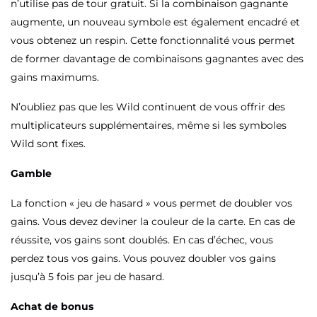
n’utilise pas de tour gratuit. Si la combinaison gagnante
augmente, un nouveau symbole est également encadré et
vous obtenez un respin. Cette fonctionnalité vous permet
de former davantage de combinaisons gagnantes avec des
gains maximums.
N’oubliez pas que les Wild continuent de vous offrir des
multiplicateurs supplémentaires, même si les symboles
Wild sont fixes.
Gamble
La fonction « jeu de hasard » vous permet de doubler vos
gains. Vous devez deviner la couleur de la carte. En cas de
réussite, vos gains sont doublés. En cas d’échec, vous
perdez tous vos gains. Vous pouvez doubler vos gains
jusqu’à 5 fois par jeu de hasard.
Achat de bonus