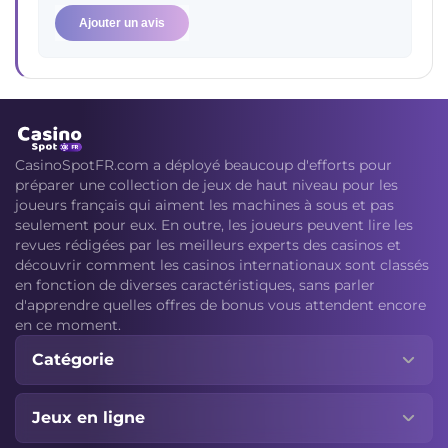
Ajouter un avis
CasinoSpotFR.com a déployé beaucoup d'efforts pour
préparer une collection de jeux de haut niveau pour les
joueurs français qui aiment les machines à sous et pas
seulement pour eux. En outre, les joueurs peuvent lire les
revues rédigées par les meilleurs experts des casinos et
découvrir comment les casinos internationaux sont classés
en fonction de diverses caractéristiques, sans parler
d'apprendre quelles offres de bonus vous attendent encore
en ce moment.
Catégorie
Jeux en ligne