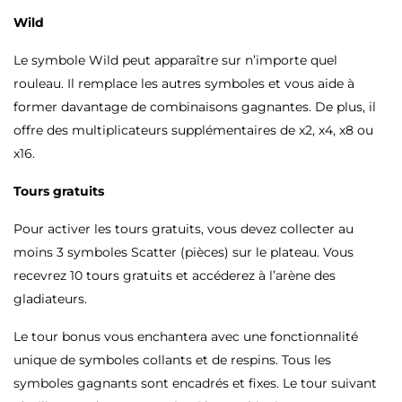
Wild
Le symbole Wild peut apparaître sur n’importe quel
rouleau. Il remplace les autres symboles et vous aide à
former davantage de combinaisons gagnantes. De plus, il
offre des multiplicateurs supplémentaires de x2, x4, x8 ou
x16.
Tours gratuits
Pour activer les tours gratuits, vous devez collecter au
moins 3 symboles Scatter (pièces) sur le plateau. Vous
recevrez 10 tours gratuits et accéderez à l’arène des
gladiateurs.
Le tour bonus vous enchantera avec une fonctionnalité
unique de symboles collants et de respins. Tous les
symboles gagnants sont encadrés et fixes. Le tour suivant