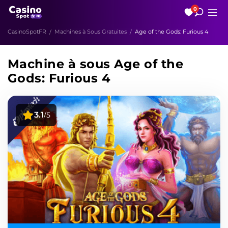
0
CasinoSpotFR
Machines à Sous Gratuites
Age of the Gods: Furious 4
Machine à sous Age of the
Gods: Furious 4
3.1
/5