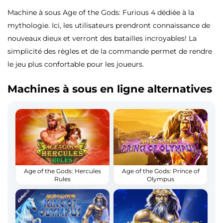
Machine à sous Age of the Gods: Furious 4 dédiée à la
mythologie. Ici, les utilisateurs prendront connaissance de
nouveaux dieux et verront des batailles incroyables! La
simplicité des règles et de la commande permet de rendre
le jeu plus confortable pour les joueurs.
Machines à sous en ligne alternatives
Age of the Gods: Hercules
Age of the Gods: Prince of
Rules
Olympus