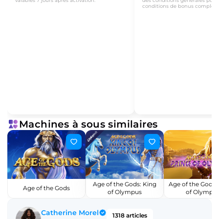
valables 7 jours après activation.
des conditions générales pour 
conditions de bonus complète
Machines à sous similaires
Age of the Gods: King
Age of the Gods:
Age of the Gods
of Olympus
of Olympu
Catherine Morel
1318 articles