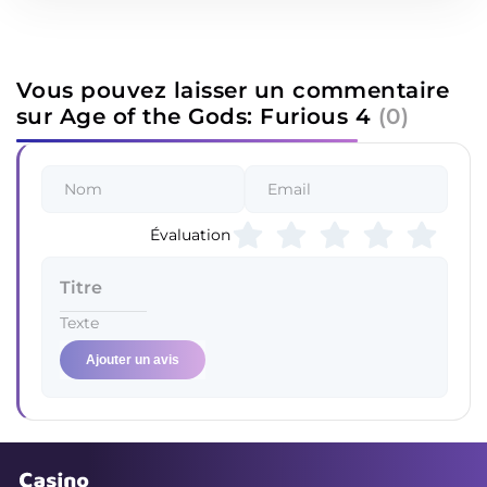
Vous pouvez laisser un commentaire
sur Age of the Gods: Furious 4
(0)
Évaluation
Ajouter un avis