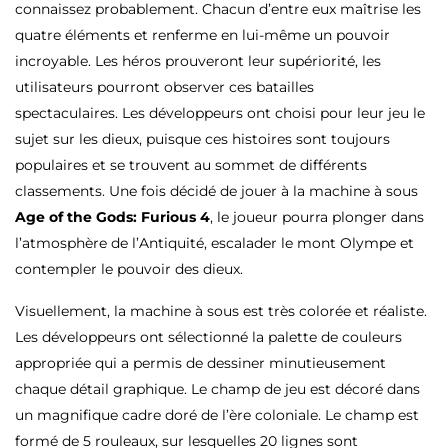
connaissez probablement. Chacun d’entre eux maîtrise les
quatre éléments et renferme en lui-même un pouvoir
incroyable. Les héros prouveront leur supériorité, les
utilisateurs pourront observer ces batailles
spectaculaires. Les développeurs ont choisi pour leur jeu le
sujet sur les dieux, puisque ces histoires sont toujours
populaires et se trouvent au sommet de différents
classements. Une fois décidé de jouer à la machine à sous
Age of the Gods: Furious 4
, le joueur pourra plonger dans
l’atmosphère de l’Antiquité, escalader le mont Olympe et
contempler le pouvoir des dieux.
Visuellement, la machine à sous est très colorée et réaliste.
Les développeurs ont sélectionné la palette de couleurs
appropriée qui a permis de dessiner minutieusement
chaque détail graphique. Le champ de jeu est décoré dans
un magnifique cadre doré de l’ère coloniale. Le champ est
formé de 5 rouleaux, sur lesquelles 20 lignes sont