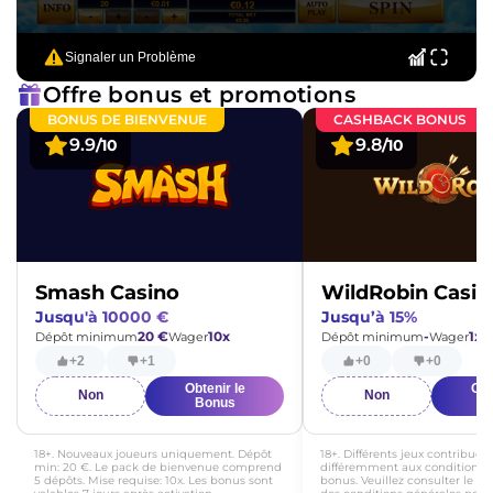
Signaler un Problème
Offre bonus et promotions
BONUS DE BIENVENUE
CASHBACK BONUS
9.9
9.8
/10
/10
Smash Casino
WildRobin Casin
Jusqu'à 10000 €
Jusqu’à 15%
20 €
10х
-
1x
Dépôt minimum
Wager
Dépôt minimum
Wager
+2
+1
+0
+0
Obtenir le
Obt
Non
Non
Bonus
B
18+. Nouveaux joueurs uniquement. Dépôt
18+. Différents jeux contribuen
min: 20 €. Le pack de bienvenue comprend
différemment aux conditions 
5 dépôts. Mise requise: 10x. Les bonus sont
bonus. Veuillez consulter le p