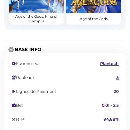
Age of the Gods: King of
Age of the Gods
Olympus
BASE INFO
Fournisseur
Playtech
Rouleaux
5
Lignes de Paiement
20
Bet
0.01 - 2.5
RTP
94,88%