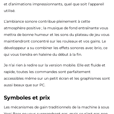
et d’animations impressionnants, quel que soit l’appareil
utilisé.
L’ambiance sonore contribue pleinement à cette
atmosphère positive ; la musique de fond entraînante vous
mettra de bonne humeur et les sons du plateau de jeu vous
maintiendront concentré sur les rouleaux et vos gains. Le
développeur a su combiner les effets sonores avec brio, ce
qui vous tiendra en haleine du début à la fin.
Je n’ai rien à redire sur la version mobile. Elle est fluide et
rapide, toutes les commandes sont parfaitement
accessibles même sur un petit écran et les graphismes sont
aussi beaux que sur PC.
Symboles et prix
Les mécanismes de gain traditionnels de la machine à sous
Yogi Bear ne vous surprendront pas, mais ce n’est pas non