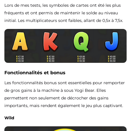
Lors de mes tests, les symboles de cartes ont été les plus
fréquents et ont permis de maintenir le solde au niveau
initial. Les multiplicateurs sont faibles, allant de 0,5x à 7,5x.
Fonctionnalités et bonus
Les fonctionnalités bonus sont essentielles pour remporter
de gros gains à la machine à sous Yogi Bear. Elles
permettent non seulement de décrocher des gains
importants, mais rendent également le jeu plus captivant.
Wild