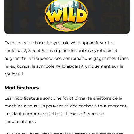
Dans le jeu de base, le symbole Wild apparaît sur les
rouleaux 2, 3, 4 et 5. Il remplace les autres symboles et
augmente la fréquence des combinaisons gagnantes. Dans
le jeu bonus, le symbole Wild apparaît uniquement sur le
rouleau 1.
Modificateurs
Les modificateurs sont une fonctionnalité aléatoire de la
machine à sous ; ils peuvent se déclencher à tout moment,
pendant n’importe quel tour. Il existe 3 types de
modificateurs :