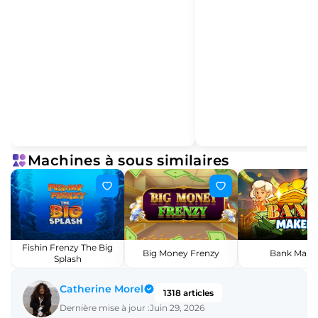
Machines à sous similaires
Fishin Frenzy The Big
Big Money Frenzy
Bank Make
Splash
Catherine Morel
1318 articles
Dernière mise à jour :
Juin 29, 2026