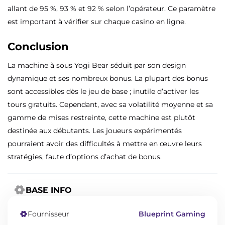
allant de 95 %, 93 % et 92 % selon l’opérateur. Ce paramètre
est important à vérifier sur chaque casino en ligne.
Conclusion
La machine à sous Yogi Bear séduit par son design
dynamique et ses nombreux bonus. La plupart des bonus
sont accessibles dès le jeu de base ; inutile d’activer les
tours gratuits. Cependant, avec sa volatilité moyenne et sa
gamme de mises restreinte, cette machine est plutôt
destinée aux débutants. Les joueurs expérimentés
pourraient avoir des difficultés à mettre en œuvre leurs
stratégies, faute d’options d’achat de bonus.
BASE INFO
Fournisseur
Blueprint Gaming