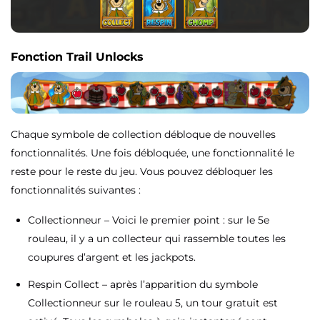
Fonction Trail Unlocks
Chaque symbole de collection débloque de nouvelles
fonctionnalités. Une fois débloquée, une fonctionnalité le
reste pour le reste du jeu. Vous pouvez débloquer les
fonctionnalités suivantes :
Collectionneur – Voici le premier point : sur le 5e
rouleau, il y a un collecteur qui rassemble toutes les
coupures d’argent et les jackpots.
Respin Collect – après l’apparition du symbole
Collectionneur sur le rouleau 5, un tour gratuit est