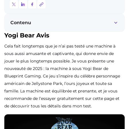
Contenu
Yogi Bear Avis
Cela fait longtemps que je n’ai pas testé une machine à
sous aussi amusante et captivante, qui donne envie de
jouer le plus longtemps possible. Je vous présente une
nouveauté de 2025 : la machine à sous Yogi Bear de
Blueprint Gaming. Ce jeu s’inspire du célèbre personnage
américain de Jellystone Park, l’ours joyeux et toute sa
famille. La machine est équilibrée et prenante, et je vous
recommande de l’essayer gratuitement sur cette page et
de découvrir tous les détails dans mon test.