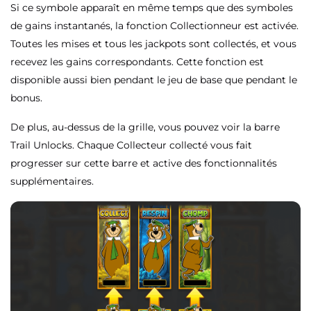
Si ce symbole apparaît en même temps que des symboles
de gains instantanés, la fonction Collectionneur est activée.
Toutes les mises et tous les jackpots sont collectés, et vous
recevez les gains correspondants. Cette fonction est
disponible aussi bien pendant le jeu de base que pendant le
bonus.
De plus, au-dessus de la grille, vous pouvez voir la barre
Trail Unlocks. Chaque Collecteur collecté vous fait
progresser sur cette barre et active des fonctionnalités
supplémentaires.