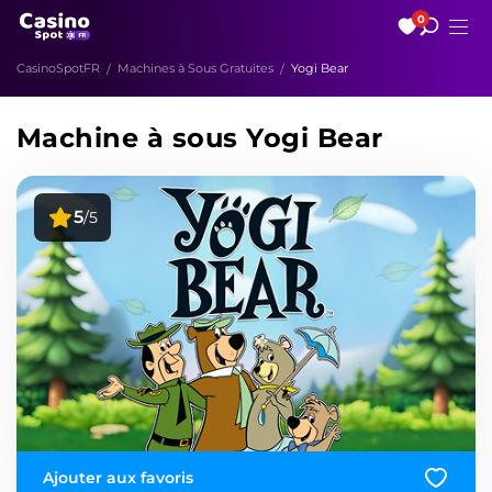
0
CasinoSpotFR
Machines à Sous Gratuites
Yogi Bear
Machine à sous Yogi Bear
5
/5
Ajouter aux favoris