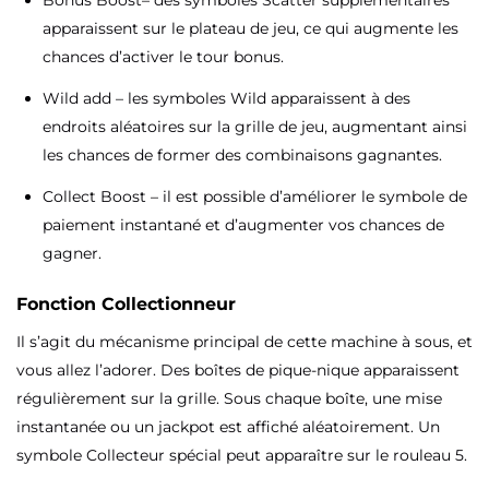
Bonus Boost– des symboles Scatter supplémentaires
apparaissent sur le plateau de jeu, ce qui augmente les
chances d’activer le tour bonus.
Wild add – les symboles Wild apparaissent à des
endroits aléatoires sur la grille de jeu, augmentant ainsi
les chances de former des combinaisons gagnantes.
Collect Boost – il est possible d’améliorer le symbole de
paiement instantané et d’augmenter vos chances de
gagner.
Fonction Collectionneur
Il s’agit du mécanisme principal de cette machine à sous, et
vous allez l’adorer. Des boîtes de pique-nique apparaissent
régulièrement sur la grille. Sous chaque boîte, une mise
instantanée ou un jackpot est affiché aléatoirement. Un
symbole Collecteur spécial peut apparaître sur le rouleau 5.