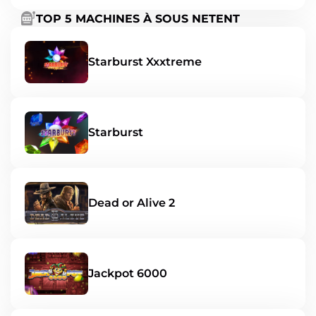
Machine a Sous Argent Reel,
Symbole Wild
TOP 5 MACHINES À SOUS NETENT
Starburst Xxxtreme
Starburst
Dead or Alive 2
Jackpot 6000