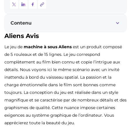
Contenu
Aliens Avis
Le jeu de
machine à sous Aliens
est un produit composé
de 5 rouleaux et de 15 lignes. Le jeu correspond
complètement au film bien connu et copie l’intrigue aux
détails. Nous voyons ici le même scénario avec un invité
inattendu à bord du vaisseau spatial. La passion et la
charge émotionnelle dans le film sont bonnes comme
toujours. La conception du jeu est réalisée dans un style
magnifique et se caractérise par de nombreux détails et des
graphismes de qualité. Cette nuance impose certaines
exigences au système graphique de l’ordinateur. Vous
apprécierez toute la beauté du jeu.