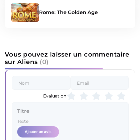
Rome: The Golden Age
Vous pouvez laisser un commentaire
sur Aliens
(0)
Évaluation
Ajouter un avis