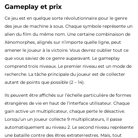
Gameplay et prix
Ce jeu est en quelque sorte révolutionnaire pour le genre
des jeux de machine à sous. Chaque symbole représente un
alien du film du même nom. Une certaine combinaison de
Xénomorphes, alignés sur n’importe quelle ligne, peut
amener le joueur à la victoire. Vous devrez oublier tout ce
que vous saviez de ce genre auparavant. Le gameplay
comprend trois niveaux. Le premier niveau est un mode de
recherche. La tâche principale du joueur est de collecter
autant de points que possible (2 – 14).
Ils peuvent être affichés sur l’échelle particulière de formes
étrangères de vie en haut de l’interface utilisateur. Chaque
gain active un multiplicateur, chaque perte le désactive.
Lorsqu’un un joueur collecte 9 multiplicateurs, il passe
automatiquement au niveau 2. Le second niveau représente
une bataille contre des êtres extraterrestres. Mais, tout