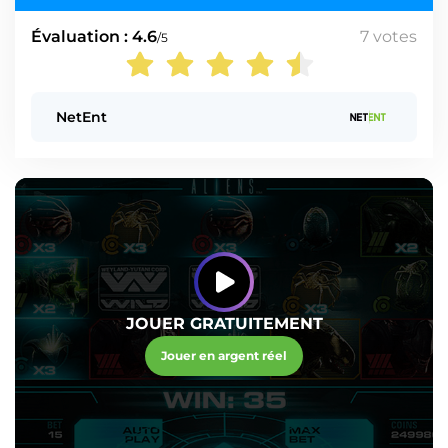
Évaluation : 4.6
7
votes
/5
NetEnt
JOUER GRATUITEMENT
Jouer en argent réel