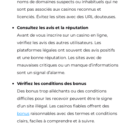
noms de domaines suspects ou inhabituels qui ne
sont pas associés aux casinos reconnus et
licenciés. Évitez les sites avec des URL douteuses.
Consultez les avis et la réputation
Avant de vous inscrire sur un casino en ligne,
vérifiez les avis des autres utilisateurs. Les
plateformes légales ont souvent des avis positifs
et une bonne réputation. Les sites avec de
mauvaises critiques ou un manque d’informations
sont un signal d’alarme.
Vérifiez les conditions des bonus
Des bonus trop alléchants ou des conditions
difficiles pour les recevoir peuvent être le signe
d’un site illégal. Les casinos fiables offrent des
bonus
raisonnables avec des termes et conditions
clairs, faciles à comprendre et à suivre.