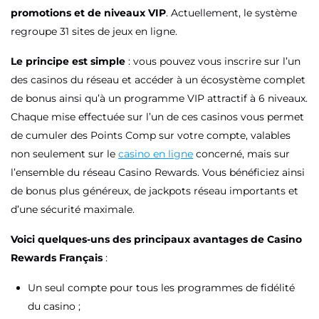
promotions et de niveaux VIP
. Actuellement, le système
regroupe 31 sites de jeux en ligne.
Le principe est simple
: vous pouvez vous inscrire sur l’un
des casinos du réseau et accéder à un écosystème complet
de bonus ainsi qu’à un programme VIP attractif à 6 niveaux.
Chaque mise effectuée sur l’un de ces casinos vous permet
de cumuler des Points Comp sur votre compte, valables
non seulement sur le
casino en ligne
concerné, mais sur
l’ensemble du réseau Casino Rewards. Vous bénéficiez ainsi
de bonus plus généreux, de jackpots réseau importants et
d’une sécurité maximale.
Voici quelques-uns des principaux avantages de Casino
Rewards Français
:
Un seul compte pour tous les programmes de fidélité
du casino ;