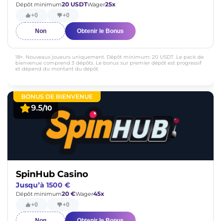
20 USDT
25x
Dépôt minimum
Wager
+0
+0
Non
Obtenir le Bonus
18+. Nouveaux joueurs uniquement. Dépôt minimum: 20 USDT. Le pack de
bienvenue comprend 3 dépôts. Le bonus sur premier dépôt est progressif
et dépend du montant du dépôt.
BONUS DE BIENVENUE
9.5
/10
SpinHub Casino
Jusqu’à 1500 €
20 €
45х
Dépôt minimum
Wager
+0
+0
Non
Obtenir le Bonus