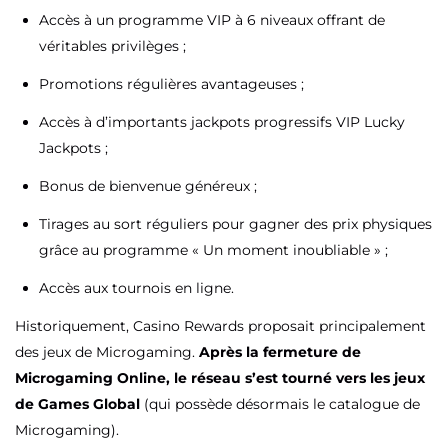
Accès à un programme VIP à 6 niveaux offrant de
véritables privilèges ;
Promotions régulières avantageuses ;
Accès à d’importants jackpots progressifs VIP Lucky
Jackpots ;
Bonus de bienvenue généreux ;
Tirages au sort réguliers pour gagner des prix physiques
grâce au programme « Un moment inoubliable » ;
Accès aux tournois en ligne.
Historiquement, Casino Rewards proposait principalement
des jeux de Microgaming.
Après la fermeture de
Microgaming Online, le réseau s’est tourné vers les jeux
de Games Global
(qui possède désormais le catalogue de
Microgaming).