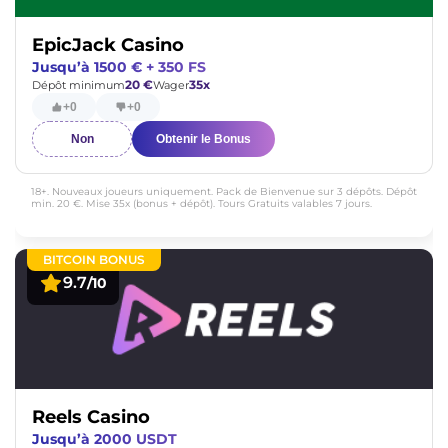
EpicJack Casino
Jusqu’à 1500 € + 350 FS
20 €
35x
Dépôt minimum
Wager
+0
+0
Non
Obtenir le Bonus
18+. Nouveaux joueurs uniquement. Pack de Bienvenue sur 3 dépôts. Dépôt
min. 20 €. Mise 35x (bonus + dépôt). Tours Gratuits valables 7 jours.
BITCOIN BONUS
9.7
/10
Reels Casino
Jusqu’à 2000 USDT