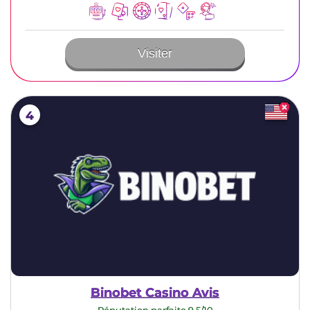
Visiter
4
Binobet Casino Avis
Réputation parfaite 9.5/10