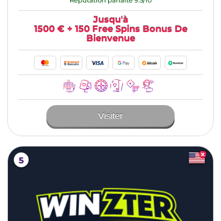
Jusqu'à
1500 € + 150 Free Spins Bonus De
Bienvenue
Visiter
5