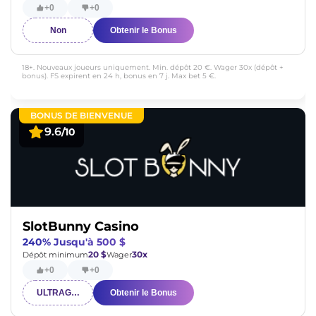
+0
+0
Non
Obtenir le Bonus
18+. Nouveaux joueurs uniquement. Min. dépôt 20 €. Wager 30x (dépôt +
bonus). FS expirent en 24 h, bonus en 7 j. Max bet 5 €.
BONUS DE BIENVENUE
9.6
/10
SlotBunny Casino
240% Jusqu'à 500 $
20 $
30x
Dépôt minimum
Wager
+0
+0
ULTRAGRAND
Obtenir le Bonus