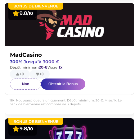
BONUS DE BIENVENUE
9.8
/10
MadCasino
300% Jusqu’à 3000 €
20 €
1x
Dépôt minimum
Wager
+0
+0
Non
Obtenir le Bonus
18+. Nouveaux joueurs uniquement. Dépôt minimum: 20 €. Mise: 1x. Le
pack de bienvenue est composé de 3 dépôts.
BONUS DE BIENVENUE
9.8
/10