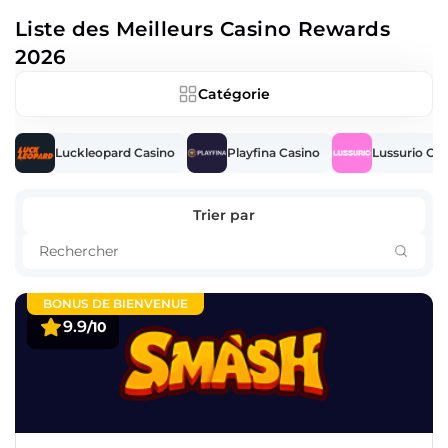
Liste des Meilleurs Casino Rewards
2026
Catégorie
Luckleopard Casino
Playfina Casino
Lussurio Cas
Trier par
BONUS DE BIENVENUE
9.9
/10