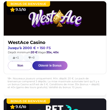
BONUS DE BIENVENUE
9.5
/10
WestAce Casino
Jusqu'à 2000 € + 150 FS
20 €
35x, 40x
Dépôt minimum
Wager
+1
+0
Non
Obtenir le Bonus
18+. Nouveaux joueurs uniquement. Min. dépôt: 20 €. Le pack de
bienvenue comprend 3 dépôts. La mise maximale autorisée tant qu’il y a
un bonus Casino actif est de 5 €. Conditions de mise: 35x (bonus + dépôt)
et 40x (gains des tours gratuits). Validité du bonus: 10 jours.
BONUS DE BIENVENUE
9.6
/10