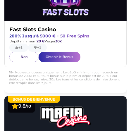
Fast Slots Casino
200% Jusqu'à 5000 € + 50 Free Spins
20 €
30x
Dépôt minimum
Wager
+1
+1
Non
Obtenir le Bonus
18+. Nouveaux joueurs uniquement. Le dépôt minimum pour recevoir un
bonus de 200% et 50 tours bonus sur le premier dépôt est de 20 €. Pour
débloquer le bonus, misez 30x. Les tours et les conditions de mise doivent
être remplis dans les 7 jours.
BONUS DE BIENVENUE
9.8
/10