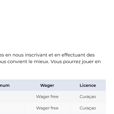
es en nous inscrivant et en effectuant des
vous convient le mieux. Vous pourrez jouer en
imum
Wager
Licence
Wager free
Curaçao
Wager free
Curaçao