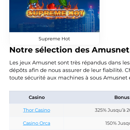
Supreme Hot
Notre sélection des Amusnet 
Les jeux Amusnet sont très répandus dans les c
dépôts afin de nous assurer de leur fiabilité.
toute sécurité aux machines à sous Amusnet e
Casinо
Bonus
Thor Casino
325% Jusqu’à 2
Casino Orca
150% Jusqu