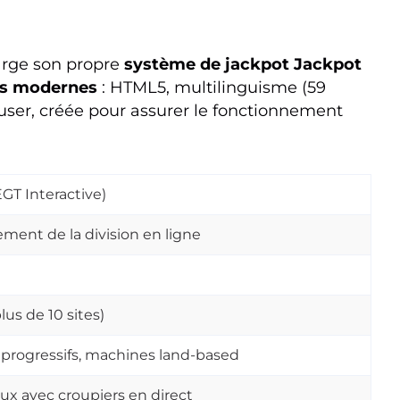
arge son propre
système de jackpot Jackpot
es modernes
: HTML5, multilinguisme (59
muser, créée pour assurer le fonctionnement
T Interactive)
ement de la division en ligne
lus de 10 sites)
s progressifs, machines land-based
ux avec croupiers en direct