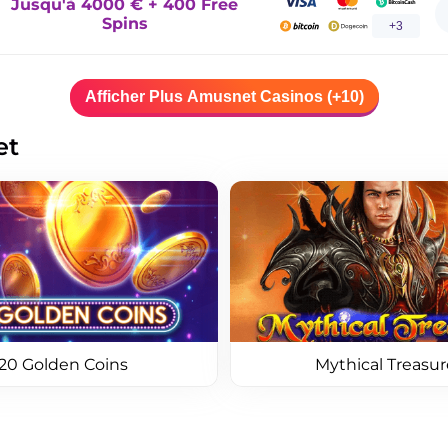
Jusqu'à 4000 € + 400 Free
Spins
+3
Afficher Plus Amusnet Casinos (+10)
et
20 Golden Coins
Mythical Treasur