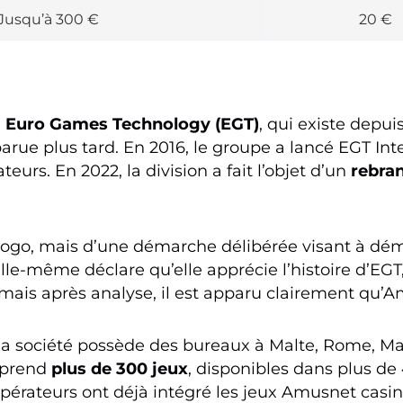
Jusqu’à 300 €
20 €
e
Euro Games Technology (EGT)
, qui existe depu
arue plus tard. En 2016, le groupe a lancé EGT Inte
eurs. En 2022, la division a fait l’objet d’un
rebran
u logo, mais d’une démarche délibérée visant à d
elle-même déclare qu’elle apprécie l’histoire d’EGT
 mais après analyse, il est apparu clairement qu’
 la société possède des bureaux à Malte, Rome, Madr
omprend
plus de 300 jeux
, disponibles dans plus de
pérateurs ont déjà intégré les jeux Amusnet casin