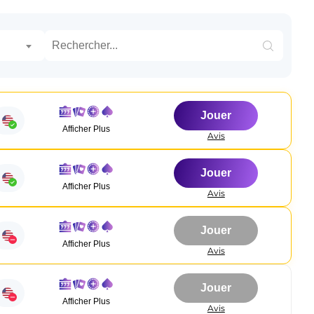
Jouer
Afficher Plus
Avis
Jouer
Afficher Plus
Avis
Jouer
Afficher Plus
Avis
Jouer
Afficher Plus
Avis