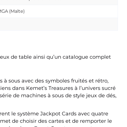
MGA (Malte)
jeux de table ainsi qu’un catalogue complet
 à sous avec des symboles fruités et rétro,
iens dans Kemet’s Treasures à l’univers sucré
série de machines à sous de style jeux de dés,
grent le système Jackpot Cards avec quatre
rmet de choisir des cartes et de remporter le