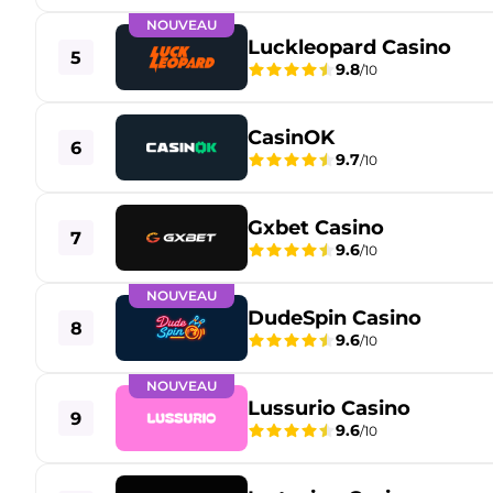
NOUVEAU
Luckleopard Casino
5
9.8
/10
CasinOK
6
9.7
/10
Gxbet Casino
7
9.6
/10
NOUVEAU
DudeSpin Casino
8
9.6
/10
NOUVEAU
Lussurio Casino
9
9.6
/10