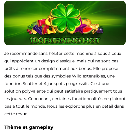
Je recommande sans hésiter cette machine à sous à ceux
qui apprécient un design classique, mais qui ne sont pas
prêts à renoncer complètement aux bonus. Elle propose
des bonus tels que des symboles Wild extensibles, une
fonction Scatter et 4 jackpots progressifs. C’est une
solution polyvalente qui peut satisfaire pratiquement tous
les joueurs. Cependant, certaines fonctionnalités ne plairont
pas à tout le monde. Nous les explorons plus en détail dans
cette revue.
Thème et gameplay