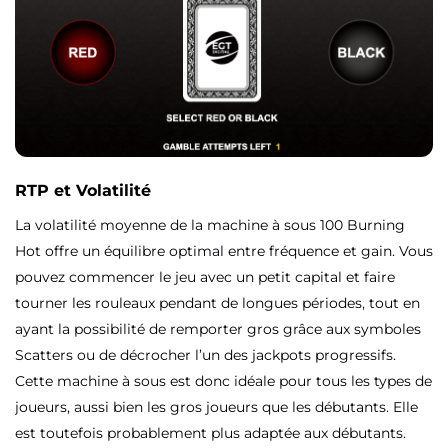
RTP et Volatilité
La volatilité moyenne de la machine à sous 100 Burning
Hot offre un équilibre optimal entre fréquence et gain. Vous
pouvez commencer le jeu avec un petit capital et faire
tourner les rouleaux pendant de longues périodes, tout en
ayant la possibilité de remporter gros grâce aux symboles
Scatters ou de décrocher l’un des jackpots progressifs.
Cette machine à sous est donc idéale pour tous les types de
joueurs, aussi bien les gros joueurs que les débutants. Elle
est toutefois probablement plus adaptée aux débutants.