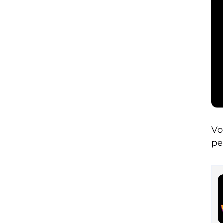
Vo
pe