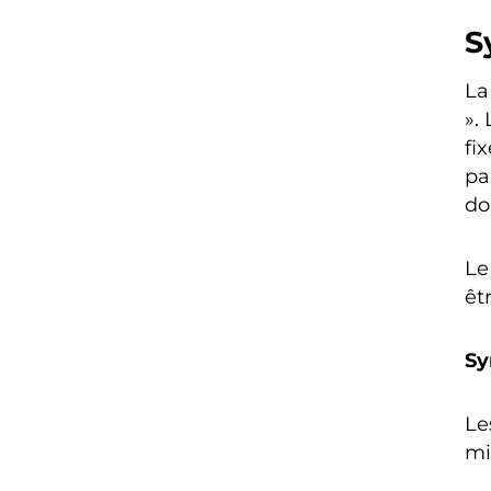
S
La
».
fi
pa
do
Le
êt
Sy
Le
mi