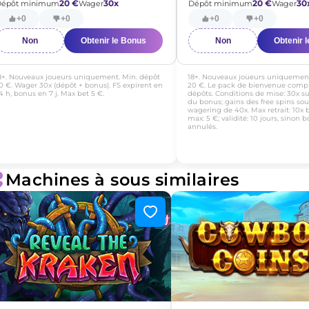
20 €
30x
20 €
30
Dépôt minimum
Wager
Dépôt minimum
Wager
+0
+0
+0
+0
Non
Obtenir le Bonus
Non
Obtenir 
8+. Nouveaux joueurs uniquement. Min. dépôt
18+. Nouveaux joueurs uniquement
0 €. Wager 30x (dépôt + bonus). FS expirent en
20 €. Le pack de bienvenue comp
4 h, bonus en 7 j. Max bet 5 €.
dépôts. Conditions de mise: 30x s
du bonus; gains des free spins so
wagering de 40x. Max retrait: 10x
max: 5 €; validité: 10 jours, sinon 
annulés.
Machines à sous similaires