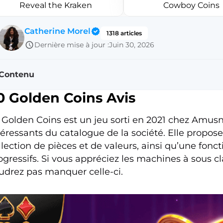
Reveal the Kraken
Cowboy Coins
Catherine Morel
1318 articles
Dernière mise à jour :
Juin 30, 2026
Contenu
0 Golden Coins Avis
 Golden Coins est un jeu sorti en 2021 chez Amusne
téressants du catalogue de la société. Elle propo
llection de pièces et de valeurs, ainsi qu’une fon
ogressifs. Si vous appréciez les machines à sous cl
udrez pas manquer celle-ci.