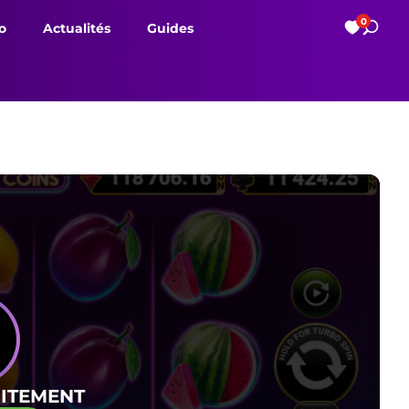
0
o
Actualités
Guides
ITEMENT