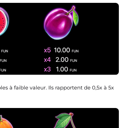
es à faible valeur. Ils rapportent de 0,5x à 5x