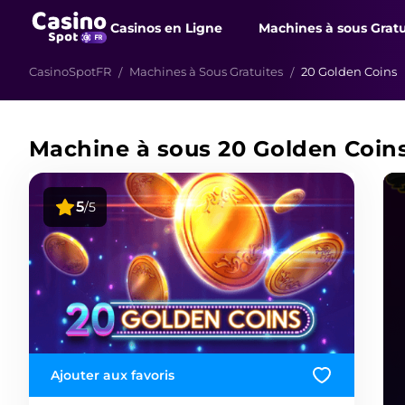
Casinos en Ligne
Machines à sous Gratu
CasinoSpotFR
Machines à Sous Gratuites
20 Golden Coins
Machine à sous 20 Golden Coin
5
/5
Ajouter aux favoris