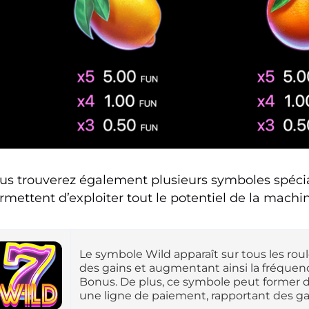
us trouverez également plusieurs symboles spéciaux
rmettent d’exploiter tout le potentiel de la machin
Le symbole Wild apparaît sur tous les ro
des gains et augmentant ainsi la fréquenc
Bonus. De plus, ce symbole peut former 
une ligne de paiement, rapportant des gain