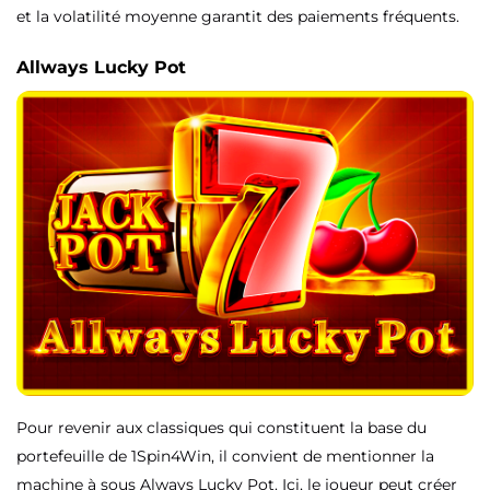
et la volatilité moyenne garantit des paiements fréquents.
Allways Lucky Pot
Pour revenir aux classiques qui constituent la base du
portefeuille de 1Spin4Win, il convient de mentionner la
machine à sous Always Lucky Pot. Ici, le joueur peut créer