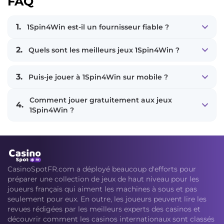
FAQ
1.
1Spin4Win est-il un fournisseur fiable ?
2.
Quels sont les meilleurs jeux 1Spin4Win ?
3.
Puis-je jouer à 1Spin4Win sur mobile ?
Comment jouer gratuitement aux jeux
4.
1Spin4Win ?
CasinoSpotFR.com a déployé beaucoup d'efforts pour
préparer une collection de jeux de haut niveau pour les
joueurs français qui aiment les machines à sous et pas
seulement pour eux. En outre, les joueurs peuvent lire les
revues rédigées par les meilleurs experts des casinos et
découvrir comment les casinos internationaux sont classés