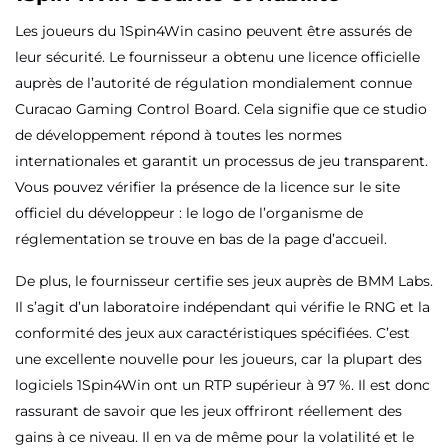
Les joueurs du 1Spin4Win casino peuvent être assurés de
leur sécurité. Le fournisseur a obtenu une licence officielle
auprès de l’autorité de régulation mondialement connue
Curacao Gaming Control Board. Cela signifie que ce studio
de développement répond à toutes les normes
internationales et garantit un processus de jeu transparent.
Vous pouvez vérifier la présence de la licence sur le site
officiel du développeur : le logo de l’organisme de
réglementation se trouve en bas de la page d’accueil.
De plus, le fournisseur certifie ses jeux auprès de BMM Labs.
Il s’agit d’un laboratoire indépendant qui vérifie le RNG et la
conformité des jeux aux caractéristiques spécifiées. C’est
une excellente nouvelle pour les joueurs, car la plupart des
logiciels 1Spin4Win ont un RTP supérieur à 97 %. Il est donc
rassurant de savoir que les jeux offriront réellement des
gains à ce niveau. Il en va de même pour la volatilité et le