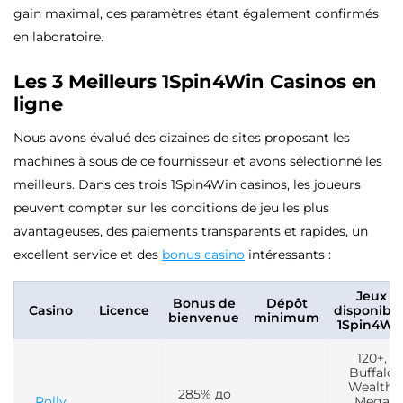
gain maximal, ces paramètres étant également confirmés
en laboratoire.
Les 3 Meilleurs 1Spin4Win Casinos en
ligne
Nous avons évalué des dizaines de sites proposant les
machines à sous de ce fournisseur et avons sélectionné les
meilleurs. Dans ces trois 1Spin4Win casinos, les joueurs
peuvent compter sur les conditions de jeu les plus
avantageuses, des paiements transparents et rapides, un
excellent service et des
bonus casino
intéressants :
Jeux
Bonus de
Dépôt
Casino
Licence
disponible
bienvenue
minimum
1Spin4Wi
120+,
Buffalo
Wealth,
285% до
Rolly
Mega