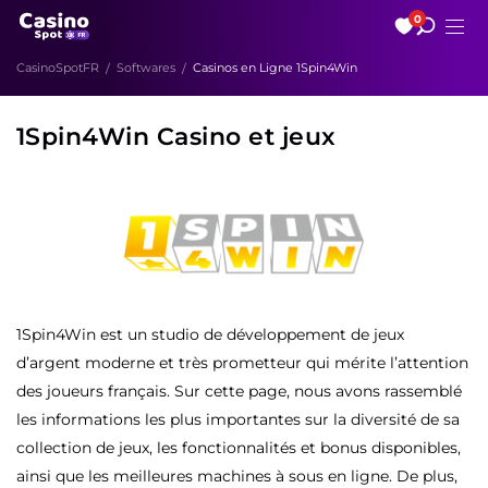
0
CasinoSpotFR
Softwares
Casinos en Ligne 1Spin4Win
1Spin4Win Casino et jeux
1Spin4Win est un studio de développement de jeux
d’argent moderne et très prometteur qui mérite l’attention
des joueurs français. Sur cette page, nous avons rassemblé
les informations les plus importantes sur la diversité de sa
collection de jeux, les fonctionnalités et bonus disponibles,
ainsi que les meilleures machines à sous en ligne. De plus,