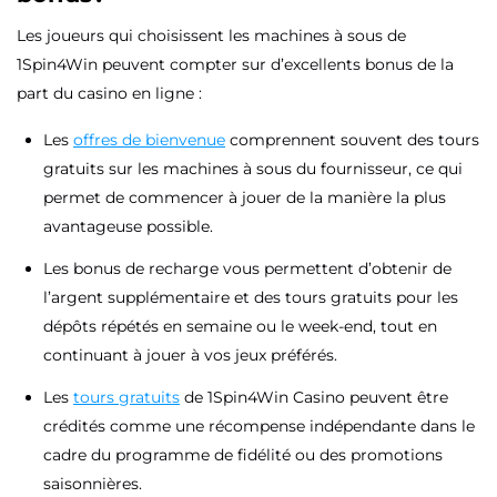
Les joueurs qui choisissent les machines à sous de
1Spin4Win peuvent compter sur d’excellents bonus de la
part du casino en ligne :
Les
offres de bienvenue
comprennent souvent des tours
gratuits sur les machines à sous du fournisseur, ce qui
permet de commencer à jouer de la manière la plus
avantageuse possible.
Les bonus de recharge vous permettent d’obtenir de
l’argent supplémentaire et des tours gratuits pour les
dépôts répétés en semaine ou le week-end, tout en
continuant à jouer à vos jeux préférés.
Les
tours gratuits
de 1Spin4Win Casino peuvent être
crédités comme une récompense indépendante dans le
cadre du programme de fidélité ou des promotions
saisonnières.