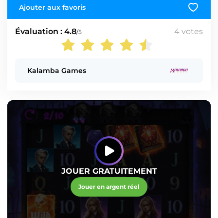
Ajouter aux favoris
Évaluation : 4.8
4
votes
/5
Kalamba Games
JOUER GRATUITEMENT
Jouer en argent réel