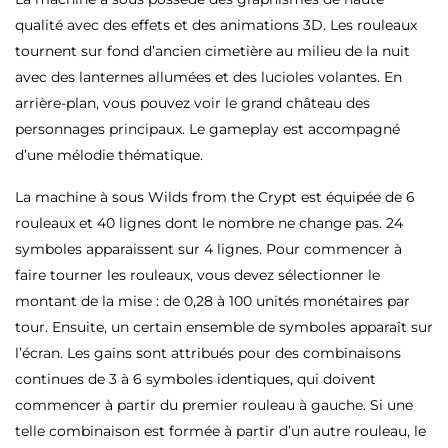
qualité avec des effets et des animations 3D. Les rouleaux
tournent sur fond d’ancien cimetière au milieu de la nuit
avec des lanternes allumées et des lucioles volantes. En
arrière-plan, vous pouvez voir le grand château des
personnages principaux. Le gameplay est accompagné
d’une mélodie thématique.
La machine à sous Wilds from the Crypt est équipée de 6
rouleaux et 40 lignes dont le nombre ne change pas. 24
symboles apparaissent sur 4 lignes. Pour commencer à
faire tourner les rouleaux, vous devez sélectionner le
montant de la mise : de 0,28 à 100 unités monétaires par
tour. Ensuite, un certain ensemble de symboles apparaît sur
l’écran. Les gains sont attribués pour des combinaisons
continues de 3 à 6 symboles identiques, qui doivent
commencer à partir du premier rouleau à gauche. Si une
telle combinaison est formée à partir d’un autre rouleau, le