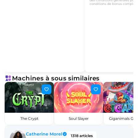
des conditions générales pour 
conditions de bonus complète
Machines à sous similaires
The Crypt
Soul Slayer
Giganimals Gig
Catherine Morel
1318 articles