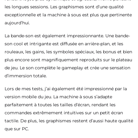
les longues sessions. Les graphismes sont d’une qualité
exceptionnelle et la machine à sous est plus que pertinente
aujourd’hui.
La bande-son est également impressionnante. Une bande-
son cool et intrigante est diffusée en arrière-plan, et les
rouleaux, les gains, les symboles spéciaux, les bonus et bien
plus encore sont magnifiquement reproduits sur le plateau
de jeu. Le son complète le gameplay et crée une sensation
d’immersion totale.
Lors de mes tests, j’ai également été impressionné par la
version mobile du jeu. La machine à sous s’adapte
parfaitement à toutes les tailles d’écran, rendant les
commandes extrêmement intuitives sur un petit écran
tactile. De plus, les graphismes restent d’aussi haute qualité
que sur PC.