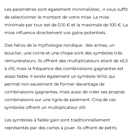
Les paramètres sont également minimalistes ; il vous suffit
de sélectionner le montant de votre mise. La mise
minimale par tour est de 0,10 € et la maximale de 100 €. La
mise influence directement vos gains potentiels.
Des héros de la mythologie nordique : des armes, un
bouclier, une corne et une chope sont des symboles très
rémunérateurs. Ils offrent des multiplicateurs allant de x0,3
à x10, mais la fréquence des combinaisons gagnantes est
assez faible. Il existe également un symbole Wild, qui
permet non seulement de former davantage de
combinaisons gagnantes, mais aussi de créer ses propres
combinaisons sur une ligne de paiement. Cinq de ces
symboles offrent un multiplicateur x10.
Les symboles à faible gain sont traditionnellement
représentés par des cartes à jouer. Ils offrent de petits