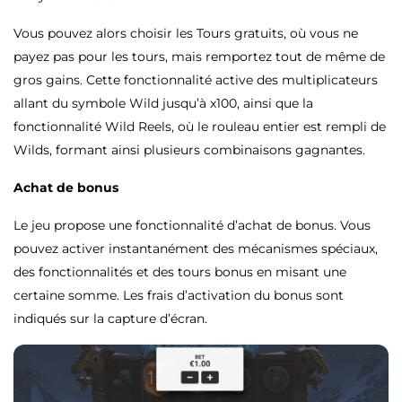
Vous pouvez alors choisir les Tours gratuits, où vous ne
payez pas pour les tours, mais remportez tout de même de
gros gains. Cette fonctionnalité active des multiplicateurs
allant du symbole Wild jusqu’à x100, ainsi que la
fonctionnalité Wild Reels, où le rouleau entier est rempli de
Wilds, formant ainsi plusieurs combinaisons gagnantes.
Achat de bonus
Le jeu propose une fonctionnalité d’achat de bonus. Vous
pouvez activer instantanément des mécanismes spéciaux,
des fonctionnalités et des tours bonus en misant une
certaine somme. Les frais d’activation du bonus sont
indiqués sur la capture d’écran.