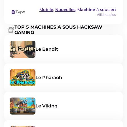
Mobile
,
Nouvelles
, Machine à sous en
Type
ligne argent réel
Afficher plus
TOP 5 MACHINES À SOUS HACKSAW
GAMING
Le Bandit
Le Pharaoh
Le Viking