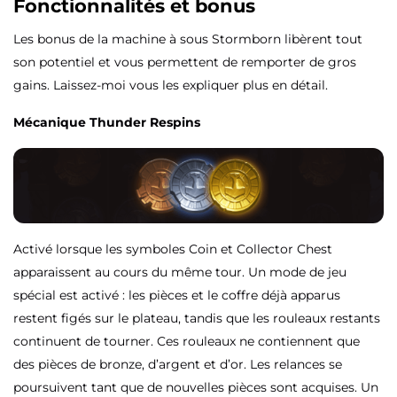
Fonctionnalités et bonus
Les bonus de la machine à sous Stormborn libèrent tout
son potentiel et vous permettent de remporter de gros
gains. Laissez-moi vous les expliquer plus en détail.
Mécanique Thunder Respins
Activé lorsque les symboles Coin et Collector Chest
apparaissent au cours du même tour. Un mode de jeu
spécial est activé : les pièces et le coffre déjà apparus
restent figés sur le plateau, tandis que les rouleaux restants
continuent de tourner. Ces rouleaux ne contiennent que
des pièces de bronze, d’argent et d’or. Les relances se
poursuivent tant que de nouvelles pièces sont acquises. Un