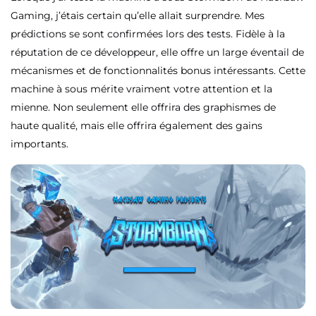
Gaming, j’étais certain qu’elle allait surprendre. Mes
prédictions se sont confirmées lors des tests. Fidèle à la
réputation de ce développeur, elle offre un large éventail de
mécanismes et de fonctionnalités bonus intéressants. Cette
machine à sous mérite vraiment votre attention et la
mienne. Non seulement elle offrira des graphismes de
haute qualité, mais elle offrira également des gains
importants.