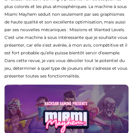
plus colorés et les plus atmosphériques. La machine à sous
Miami Mayhem séduit non seulement par ses graphismes
de haute qualité et son excellente optimisation, mais aussi
par ses nouvelles mécaniques : Missions et Wanted Levels.
C’est une machine à sous intéressante que je souhaite vous
présenter, car elle s’est avérée, à mon avis, compétitive et il
est fort probable qu’elle puisse bientôt servir d’exemple.
Dans cette revue, je vais vous dévoiler tout le potentiel du
jeu, déterminer à quel type de joueurs elle s’adresse et vous
présenter toutes ses fonctionnalités.