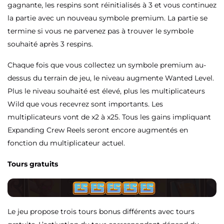
gagnante, les respins sont réinitialisés à 3 et vous continuez
la partie avec un nouveau symbole premium. La partie se
termine si vous ne parvenez pas à trouver le symbole
souhaité après 3 respins.
Chaque fois que vous collectez un symbole premium au-
dessus du terrain de jeu, le niveau augmente Wanted Level.
Plus le niveau souhaité est élevé, plus les multiplicateurs
Wild que vous recevrez sont importants. Les
multiplicateurs vont de x2 à x25. Tous les gains impliquant
Expanding Crew Reels seront encore augmentés en
fonction du multiplicateur actuel.
Tours gratuits
Le jeu propose trois tours bonus différents avec tours