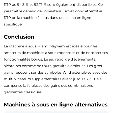
RTP de 94,3 % et 92,17 % sont également disponibles. Ce
paramètre dépend de l’opérateur ; soyez donc attentif au
RTP de la machine à sous dans un casino en ligne
spécifique.
Conclusion
La machine à sous Miami Mayhem est idéale pour les
amateurs de machines à sous modernes et de nombreuses
fonctionnalités bonus. Le jeu regorge d’événements,
aléatoires comme de tours gratuits classiques. Les gros
gains reposent sur des symboles Wild extensibles avec des
multiplicateurs supplémentaires allant jusqu’à x25. Cela
compense la faiblesse des gains des combinaisons
gagnantes classiques.
Machines à sous en ligne alternatives