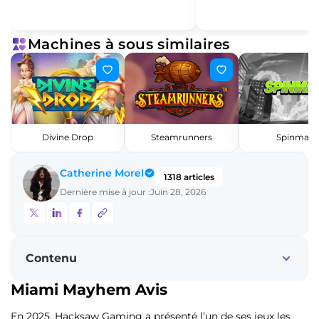
Machines à sous similaires
Divine Drop
Steamrunners
Spinman
Catherine Morel
1318 articles
Dernière mise à jour :
Juin 28, 2026
Contenu
Miami Mayhem Avis
En 2025, Hacksaw Gaming a présenté l’un de ses jeux les