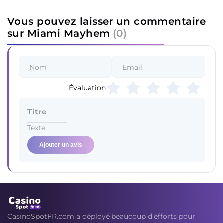
Vous pouvez laisser un commentaire
sur Miami Mayhem
(0)
Évaluation
Ajouter un avis
CasinoSpotFR.com a déployé beaucoup d'efforts pour