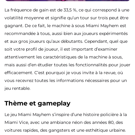
La fréquence de gain est de 33,5 %, ce qui correspond à une
volatilité moyenne et signifie qu’un tour sur trois peut être
gagnant. De ce fait, le machine à sous Miami Mayhem est
recommandée à tous, aussi bien aux joueurs expérimentés
et aux gros joueurs qu’aux débutants. Cependant, quel que
soit votre profil de joueur, il est important d’examiner
attentivement les caractéristiques de la machine à sous,
mais aussi d’en étudier toutes les fonctionnalités pour jouer
efficacement. C’est pourquoi je vous invite à la revue, où
vous recevrez toutes les informations nécessaires pour un
jeu rentable.
Thème et gameplay
Le jeu Miami Mayhem s’inspire d’une histoire policière à la
Miami Vice, avec une ambiance néon des années 80, des
voitures rapides, des gangsters et une esthétique urbaine.