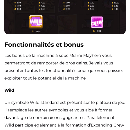
Fonctionnalités et bonus
Les bonus de la machine à sous Miami Mayhem vous
permettront de remporter de gros gains. Je vais vous
présenter toutes les fonctionnalités pour que vous puissiez
exploiter tout le potentiel de la machine.
Wild
Un symbole Wild standard est présent sur le plateau de jeu.
Il remplace les autres symboles et vous aide à former
davantage de combinaisons gagnantes. Parallèlement,
Wild participe également à la formation d’Expanding Crew