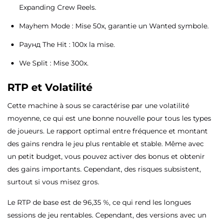
Expanding Crew Reels.
Mayhem Mode : Mise 50x, garantie un Wanted symbole.
Раунд The Hit : 100x la mise.
We Split : Mise 300x.
RTP et Volatilité
Cette machine à sous se caractérise par une volatilité
moyenne, ce qui est une bonne nouvelle pour tous les types
de joueurs. Le rapport optimal entre fréquence et montant
des gains rendra le jeu plus rentable et stable. Même avec
un petit budget, vous pouvez activer des bonus et obtenir
des gains importants. Cependant, des risques subsistent,
surtout si vous misez gros.
Le RTP de base est de 96,35 %, ce qui rend les longues
sessions de jeu rentables. Cependant, des versions avec un