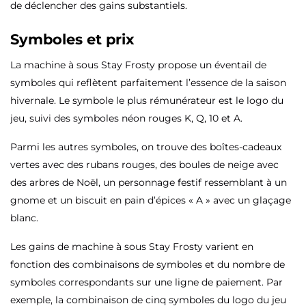
de déclencher des gains substantiels.
Symboles et prix
La machine à sous Stay Frosty propose un éventail de
symboles qui reflètent parfaitement l’essence de la saison
hivernale. Le symbole le plus rémunérateur est le logo du
jeu, suivi des symboles néon rouges K, Q, 10 et A.
Parmi les autres symboles, on trouve des boîtes-cadeaux
vertes avec des rubans rouges, des boules de neige avec
des arbres de Noël, un personnage festif ressemblant à un
gnome et un biscuit en pain d’épices « A » avec un glaçage
blanc.
Les gains de machine à sous Stay Frosty varient en
fonction des combinaisons de symboles et du nombre de
symboles correspondants sur une ligne de paiement. Par
exemple, la combinaison de cinq symboles du logo du jeu