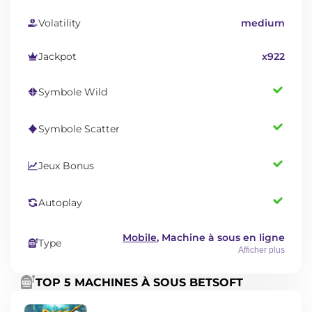
Volatility
medium
Jackpot
x922
Symbole Wild
Symbole Scatter
Jeux Bonus
Autoplay
Mobile
, Machine à sous en ligne
Type
argent réel,
Nouvelles
Afficher plus
TOP 5 MACHINES À SOUS BETSOFT