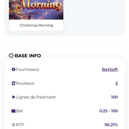
Christmas Morning
BASE INFO
Fournisseur
BetSoft
Rouleaux
5
Lignes de Paiement
100
Bet
0.25 - 100
RTP
96.21%