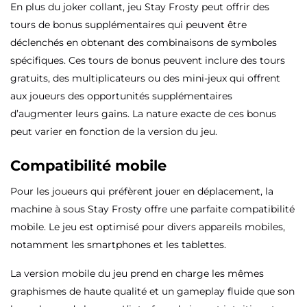
En plus du joker collant, jeu Stay Frosty peut offrir des
tours de bonus supplémentaires qui peuvent être
déclenchés en obtenant des combinaisons de symboles
spécifiques. Ces tours de bonus peuvent inclure des tours
gratuits, des multiplicateurs ou des mini-jeux qui offrent
aux joueurs des opportunités supplémentaires
d’augmenter leurs gains. La nature exacte de ces bonus
peut varier en fonction de la version du jeu.
Compatibilité mobile
Pour les joueurs qui préfèrent jouer en déplacement, la
machine à sous Stay Frosty offre une parfaite compatibilité
mobile. Le jeu est optimisé pour divers appareils mobiles,
notamment les smartphones et les tablettes.
La version mobile du jeu prend en charge les mêmes
graphismes de haute qualité et un gameplay fluide que son