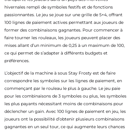
hivernales rempli de symboles festifs et de fonctions
passionnantes. Le jeu se joue sur une grille de 5×4, offrant
100 lignes de paiement actives permettant aux joueurs de
former des combinaisons gagnantes. Pour commencer à
faire tourner les rouleaux, les joueurs peuvent placer des
mises allant d’un minimum de 0,25 à un maximum de 100,
ce qui permet de s’adapter à différents budgets et
préférences.
L’objectif de la machine à sous Stay Frosty est de faire
correspondre les symboles sur les lignes de paiement, en
commençant par le rouleau le plus à gauche. Le jeu paie
pour les combinaisons de 3 symboles ou plus, les symboles
les plus payants nécessitant moins de combinaisons pour
déclencher un gain. Avec 100 lignes de paiement en jeu, les
joueurs ont la possibilité d’obtenir plusieurs combinaisons
gagnantes en un seul tour, ce qui augmente leurs chances