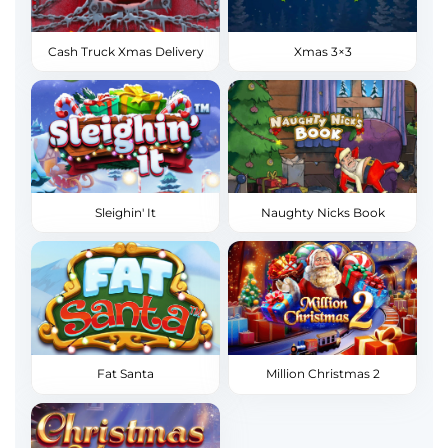
Cash Truck Xmas Delivery
Xmas 3×3
Sleighin' It
Naughty Nicks Book
Fat Santa
Million Christmas 2