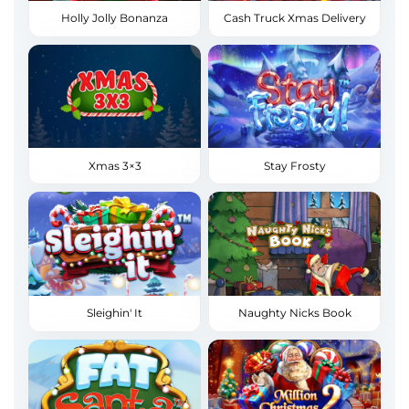
Holly Jolly Bonanza
Cash Truck Xmas Delivery
Xmas 3×3
Stay Frosty
Sleighin' It
Naughty Nicks Book