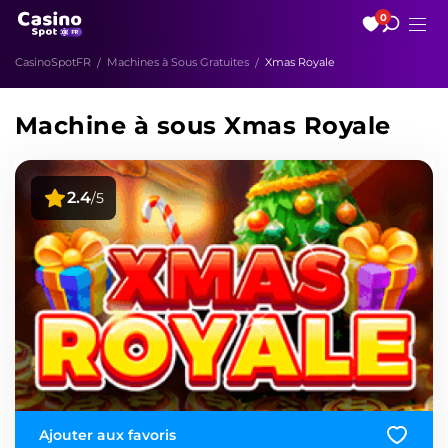
0
CasinoSpotFR
Machines à Sous Gratuites
Xmas Royale
Machine à sous Xmas Royale
2.4
/5
Ajouter aux favoris