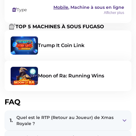
Mobile
, Machine à sous en ligne
Type
argent réel,
Nouvelles
Afficher plus
TOP 5 MACHINES À SOUS FUGASO
Trump It Coin Link
Moon of Ra: Running Wins
FAQ
Quel est le RTP (Retour au Joueur) de Xmas
1.
Royale ?