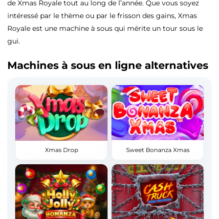
de Xmas Royale tout au long de l’année. Que vous soyez
intéressé par le thème ou par le frisson des gains, Xmas
Royale est une machine à sous qui mérite un tour sous le
gui.
Machines à sous en ligne alternatives
Xmas Drop
Sweet Bonanza Xmas