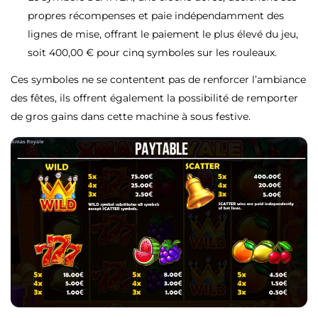
propres récompenses et paie indépendamment des
lignes de mise, offrant le paiement le plus élevé du jeu,
soit 400,00 € pour cinq symboles sur les rouleaux.
Ces symboles ne se contentent pas de renforcer l’ambiance
des fêtes, ils offrent également la possibilité de remporter
de gros gains dans cette machine à sous festive.