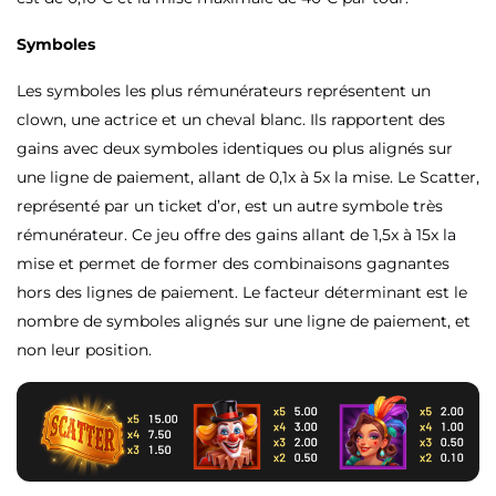
Symboles
Les symboles les plus rémunérateurs représentent un
clown, une actrice et un cheval blanc. Ils rapportent des
gains avec deux symboles identiques ou plus alignés sur
une ligne de paiement, allant de 0,1x à 5x la mise. Le Scatter,
représenté par un ticket d’or, est un autre symbole très
rémunérateur. Ce jeu offre des gains allant de 1,5x à 15x la
mise et permet de former des combinaisons gagnantes
hors des lignes de paiement. Le facteur déterminant est le
nombre de symboles alignés sur une ligne de paiement, et
non leur position.