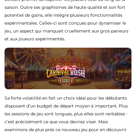
saison. Outre ses graphismes de haute qualité et son fort
potentiel de gains, elle intègre plusieurs fonctionnalités
expérimentales. Celles-ci sont conçues pour dynamiser le
jeu, un aspect qui manquait cruellement aux gros parieurs
et aux joueurs expérimentés.
Sa forte volatilité en fait un choix idéal pour les débutants
disposant d’un budget de départ moyen à important. Plus
les sessions de jeu sont longues, plus elles sont rentables :
c’est précisément ce que vous devriez viser. Mais
examinons de plus près ce nouveau jeu pour en découvrir