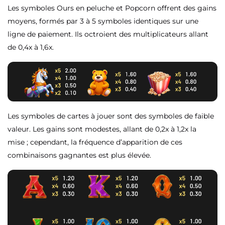
Les symboles Ours en peluche et Popcorn offrent des gains
moyens, formés par 3 à 5 symboles identiques sur une
ligne de paiement. Ils octroient des multiplicateurs allant
de 0,4x à 1,6x.
Les symboles de cartes à jouer sont des symboles de faible
valeur. Les gains sont modestes, allant de 0,2x à 1,2x la
mise ; cependant, la fréquence d’apparition de ces
combinaisons gagnantes est plus élevée.