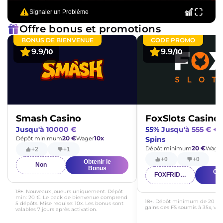
Signaler un Problème
Offre bonus et promotions
BONUS DE BIENVENUE
CODE PROMO
9.9
9.9
/10
/10
Smash Casino
FoxSlots Casino
Jusqu'à 10000 €
55% Jusqu'à 555 € + 
20 €
10х
Dépôt minimum
Wager
Spins
20 €
Dépôt minimum
Wage
+2
+1
+0
+0
Obtenir le
Non
Bonus
Obt
FOXFRIDAY
B
18+. Nouveaux joueurs uniquement. Dépôt
min: 20 €. Le pack de bienvenue comprend
18+. Dépôt minimum de 20 €, 
5 dépôts. Mise requise: 10x. Les bonus sont
gains des FS soumis à 35x, valid
valables 7 jours après activation.