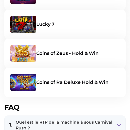
Lucky 7
Coins of Zeus - Hold & Win
Coins of Ra Deluxe Hold & Win
FAQ
Quel est le RTP de la machine à sous Carnival
1.
Rush ?