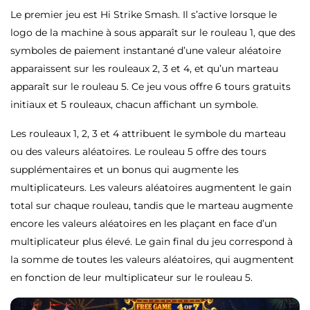
Le premier jeu est Hi Strike Smash. Il s’active lorsque le
logo de la machine à sous apparaît sur le rouleau 1, que des
symboles de paiement instantané d’une valeur aléatoire
apparaissent sur les rouleaux 2, 3 et 4, et qu’un marteau
apparaît sur le rouleau 5. Ce jeu vous offre 6 tours gratuits
initiaux et 5 rouleaux, chacun affichant un symbole.
Les rouleaux 1, 2, 3 et 4 attribuent le symbole du marteau
ou des valeurs aléatoires. Le rouleau 5 offre des tours
supplémentaires et un bonus qui augmente les
multiplicateurs. Les valeurs aléatoires augmentent le gain
total sur chaque rouleau, tandis que le marteau augmente
encore les valeurs aléatoires en les plaçant en face d’un
multiplicateur plus élevé. Le gain final du jeu correspond à
la somme de toutes les valeurs aléatoires, qui augmentent
en fonction de leur multiplicateur sur le rouleau 5.