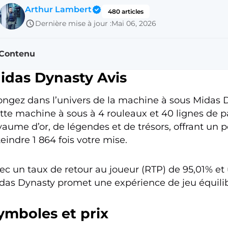
Arthur Lambert
480 articles
Dernière mise à jour :
Mai 06, 2026
Contenu
idas Dynasty Avis
ongez dans l’univers de la machine à sous Midas
tte machine à sous à 4 rouleaux et 40 lignes de p
yaume d’or, de légendes et de trésors, offrant un
teindre 1 864 fois votre mise.
ec un taux de retour au joueur (RTP) de 95,01% e
das Dynasty promet une expérience de jeu équilib
ymboles et prix