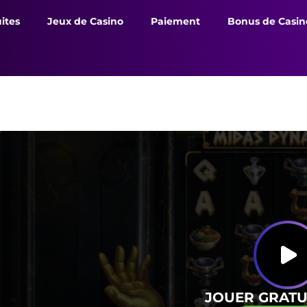
ites
Jeux de Casino
Paiement
Bonus de Casin
JOUER GRATU