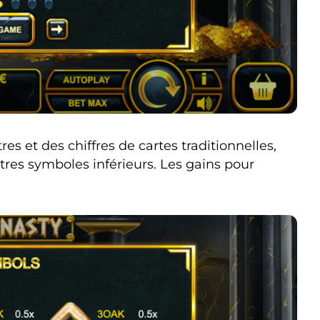
es et des chiffres de cartes traditionnelles,
utres symboles inférieurs. Les gains pour