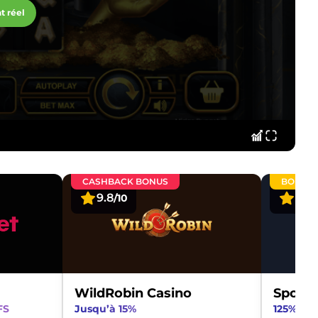
t réel
CASHBACK BONUS
BONUS 
9.8
9.8
/10
/
WildRobin Casino
Sportb
FS
Jusqu’à 15%
125% Jus