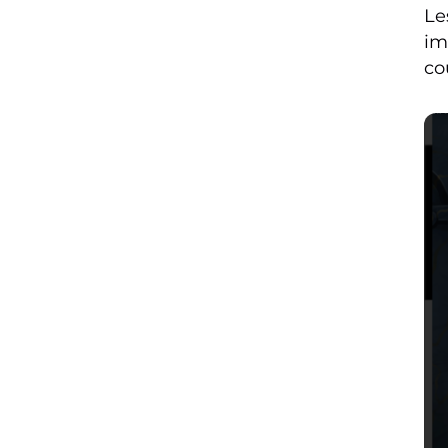
Le
im
co