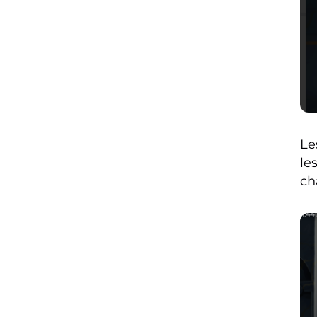
Le
le
ch