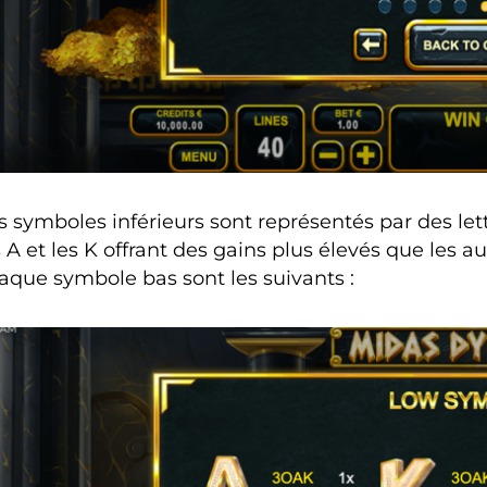
s symboles inférieurs sont représentés par des lettr
s A et les K offrant des gains plus élevés que les a
aque symbole bas sont les suivants :