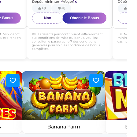
x
-
1x
Dépôt minimum
Wager
Dépôt mi
+0
+0
+0
le Bonus
Non
Obtenir le Bonus
Non
. Min. dépôt
18+. Différents jeux contribuent différemment
18+. Nouvea
FS expirent en
aux conditions de mise du bonus. Veuillez
minimum: $2
consulter le paragraphe 7 des conditions
casino: 35x, 
générales pour voir les conditions de bonus
complètes.
s
Banana Farm
Big 