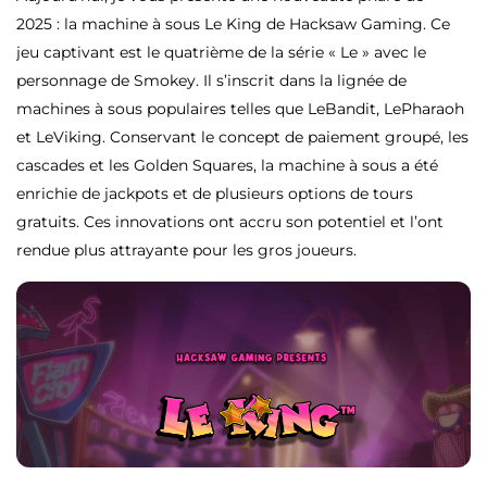
2025 : la machine à sous Le King de Hacksaw Gaming. Ce
jeu captivant est le quatrième de la série « Le » avec le
personnage de Smokey. Il s’inscrit dans la lignée de
machines à sous populaires telles que LeBandit, LePharaoh
et LeViking. Conservant le concept de paiement groupé, les
cascades et les Golden Squares, la machine à sous a été
enrichie de jackpots et de plusieurs options de tours
gratuits. Ces innovations ont accru son potentiel et l’ont
rendue plus attrayante pour les gros joueurs.