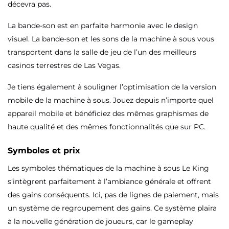
décevra pas.
La bande-son est en parfaite harmonie avec le design
visuel. La bande-son et les sons de la machine à sous vous
transportent dans la salle de jeu de l’un des meilleurs
casinos terrestres de Las Vegas.
Je tiens également à souligner l’optimisation de la version
mobile de la machine à sous. Jouez depuis n’importe quel
appareil mobile et bénéficiez des mêmes graphismes de
haute qualité et des mêmes fonctionnalités que sur PC.
Symboles et prix
Les symboles thématiques de la machine à sous Le King
s’intègrent parfaitement à l’ambiance générale et offrent
des gains conséquents. Ici, pas de lignes de paiement, mais
un système de regroupement des gains. Ce système plaira
à la nouvelle génération de joueurs, car le gameplay