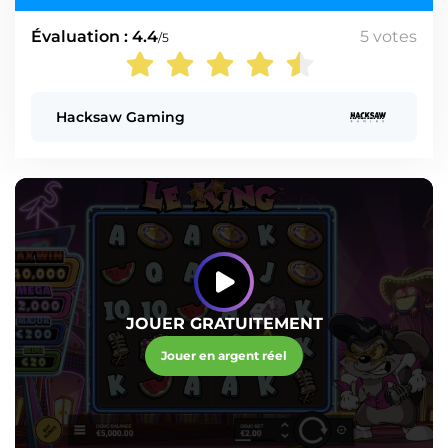
Évaluation : 4.4
5
votes
/5
Hacksaw Gaming
JOUER GRATUITEMENT
Jouer en argent réel