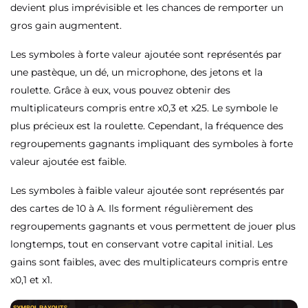
devient plus imprévisible et les chances de remporter un
gros gain augmentent.
Les symboles à forte valeur ajoutée sont représentés par
une pastèque, un dé, un microphone, des jetons et la
roulette. Grâce à eux, vous pouvez obtenir des
multiplicateurs compris entre x0,3 et x25. Le symbole le
plus précieux est la roulette. Cependant, la fréquence des
regroupements gagnants impliquant des symboles à forte
valeur ajoutée est faible.
Les symboles à faible valeur ajoutée sont représentés par
des cartes de 10 à A. Ils forment régulièrement des
regroupements gagnants et vous permettent de jouer plus
longtemps, tout en conservant votre capital initial. Les
gains sont faibles, avec des multiplicateurs compris entre
x0,1 et x1.