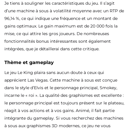
Je tiens à souligner les caractéristiques du jeu. Il s’agit
d’une machine à sous à volatilité moyenne avec un RTP de
96,14 %, ce qui indique une fréquence et un montant de
gains optimaux. Le gain maximum est de 20 000 fois la
mise, ce qui attire les gros joueurs. De nombreuses
fonctionnalités bonus intéressantes sont également
intégrées, que je détaillerai dans cette critique.
Thème et gameplay
Le jeu Le King plaira sans aucun doute à ceux qui
apprécient Las Vegas. Cette machine à sous est conçue
dans le style d’Elvis et le personnage principal, Smokey,
incarne le « roi ». La qualité des graphismes est excellente :
le personnage principal est toujours présent sur le plateau,
réagit à vos actions et à vos gains. Animé, il fait partie
intégrante du gameplay. Si vous recherchez des machines
à sous aux graphismes 3D modernes, ce jeu ne vous