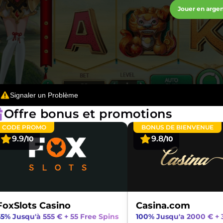
Jouer en argen
Signaler un Problème
Offre bonus et promotions
CODE PROMO
BONUS DE BIENVENUE
9.9
9.8
/10
/10
FoxSlots Casino
Casina.com
55% Jusqu'à 555 € + 55 Free Spins
100% Jusqu'a 2000 € + 