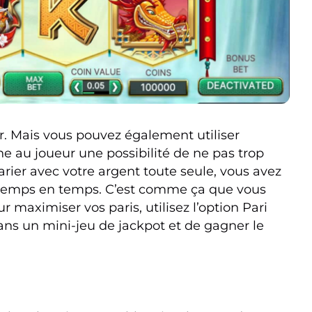
r. Mais vous pouvez également utiliser
e au joueur une possibilité de ne pas trop
arier avec votre argent toute seule, vous avez
 de temps en temps. C’est comme ça que vous
maximiser vos paris, utilisez l’option Pari
ns un mini-jeu de jackpot et de gagner le