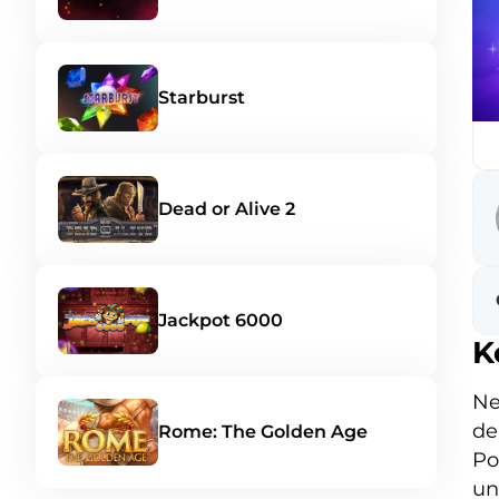
Starburst
Dead or Alive 2
Jackpot 6000
K
Ne
de
Rome: The Golden Age
Po
un