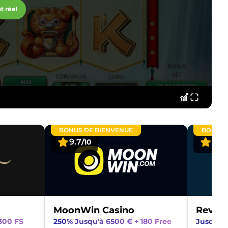
t réel
BONUS DE BIENVENUE
BONUS 
9.7
9.7
/10
/
MoonWin Casino
Revery
300 FS
250% Jusqu'à 6500 € + 180 Free
Jusqu’à 