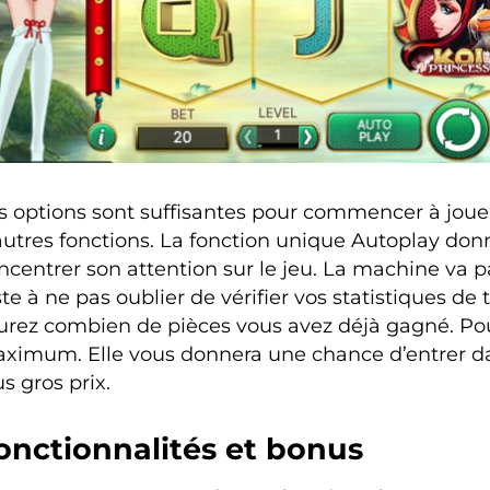
s options sont suffisantes pour commencer à joue
autres fonctions. La fonction unique Autoplay donn
ncentrer son attention sur le jeu. La machine va p
ste à ne pas oublier de vérifier vos statistiques
urez combien de pièces vous avez déjà gagné. Pour 
ximum. Elle vous donnera une chance d’entrer da
us gros prix.
onctionnalités et bonus