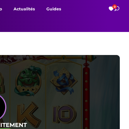
0
o
Actualités
Guides
ITEMENT