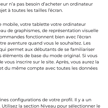
oueur n’a pas besoin d’acheter un ordinateur
t à toutes les tailles l’écran.
 mobile, votre tablette votre ordinateur
eau de graphismes, de représentation visuelle
es commandes fonctionnent bien avec l’écran
tre aventure quand vous le souhaitez. Les
qui permet aux débutants de se familiariser
les éléments de base du mode original. Si vous
 vous inscrire sur le site. Après, vous aurez la
dget du même compte avec toutes les données
es configurations de votre profil. Il y a un
Utilisez la section Niveau pour sélectionner le