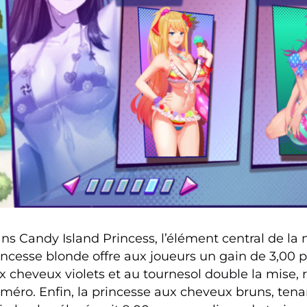
ns Candy Island Princess, l’élément central de la m
incesse blonde offre aux joueurs un gain de 3,00 p
x cheveux violets et au tournesol double la mise
méro. Enfin, la princesse aux cheveux bruns, tenan