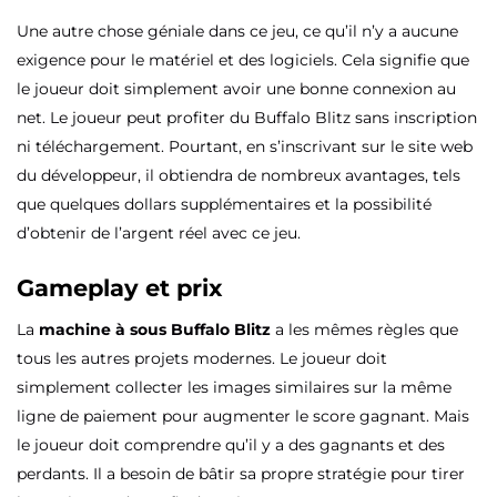
Une autre chose géniale dans ce jeu, ce qu’il n’y a aucune
exigence pour le matériel et des logiciels. Cela signifie que
le joueur doit simplement avoir une bonne connexion au
net. Le joueur peut profiter du Buffalo Blitz sans inscription
ni téléchargement. Pourtant, en s’inscrivant sur le site web
du développeur, il obtiendra de nombreux avantages, tels
que quelques dollars supplémentaires et la possibilité
d’obtenir de l’argent réel avec ce jeu.
Gameplay et prix
La
machine à sous Buffalo Blitz
a les mêmes règles que
tous les autres projets modernes. Le joueur doit
simplement collecter les images similaires sur la même
ligne de paiement pour augmenter le score gagnant. Mais
le joueur doit comprendre qu’il y a des gagnants et des
perdants. Il a besoin de bâtir sa propre stratégie pour tirer