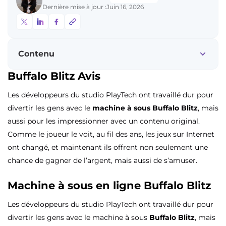
Dernière mise à jour :
Juin 16, 2026
Contenu
Buffalo Blitz Avis
Les développeurs du studio PlayTech ont travaillé dur pour
divertir les gens avec le
machine à sous Buffalo Blitz
, mais
aussi pour les impressionner avec un contenu original.
Comme le joueur le voit, au fil des ans, les jeux sur Internet
ont changé, et maintenant ils offrent non seulement une
chance de gagner de l’argent, mais aussi de s’amuser.
Machine à sous en ligne Buffalo Blitz
Les développeurs du studio PlayTech ont travaillé dur pour
divertir les gens avec le machine à sous
Buffalo Blitz
, mais