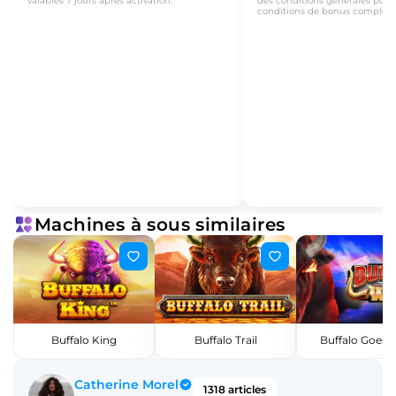
valables 7 jours après activation.
des conditions générales pour 
conditions de bonus complète
Machines à sous similaires
Buffalo King
Buffalo Trail
Buffalo Goes 
Catherine Morel
1318 articles