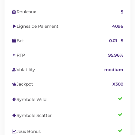
Rouleaux
5
Lignes de Paiement
4096
Bet
0.01 - 5
RTP
95.96%
Volatility
medium
Jackpot
X300
Symbole Wild
Symbole Scatter
Jeux Bonus