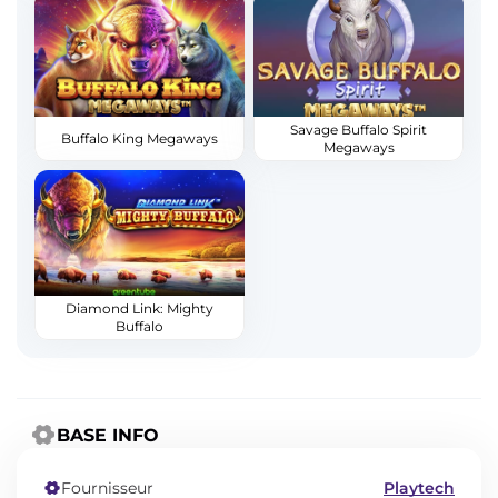
Savage Buffalo Spirit
Buffalo King Megaways
Megaways
Diamond Link: Mighty
Buffalo
BASE INFO
Fournisseur
Playtech