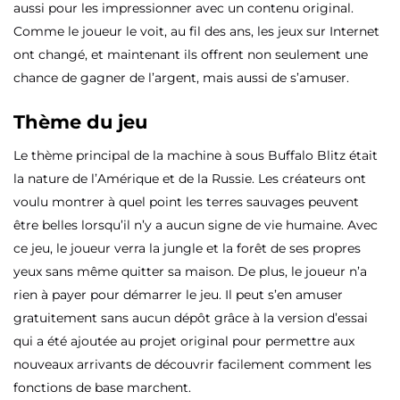
aussi pour les impressionner avec un contenu original.
Comme le joueur le voit, au fil des ans, les jeux sur Internet
ont changé, et maintenant ils offrent non seulement une
chance de gagner de l’argent, mais aussi de s’amuser.
Thème du jeu
Le thème principal de la machine à sous Buffalo Blitz était
la nature de l’Amérique et de la Russie. Les créateurs ont
voulu montrer à quel point les terres sauvages peuvent
être belles lorsqu’il n’y a aucun signe de vie humaine. Avec
ce jeu, le joueur verra la jungle et la forêt de ses propres
yeux sans même quitter sa maison. De plus, le joueur n’a
rien à payer pour démarrer le jeu. Il peut s’en amuser
gratuitement sans aucun dépôt grâce à la version d’essai
qui a été ajoutée au projet original pour permettre aux
nouveaux arrivants de découvrir facilement comment les
fonctions de base marchent.