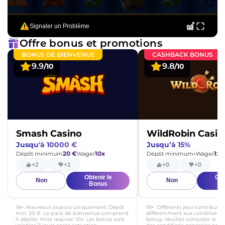
Signaler un Problème
Offre bonus et promotions
BONUS DE BIENVENUE
CASHBACK BONUS
9.9
9.8
/10
/10
Smash Casino
WildRobin Casin
Jusqu'à 10000 €
Jusqu’à 15%
20 €
10х
-
1x
Dépôt minimum
Wager
Dépôt minimum
Wager
+2
+1
+0
+0
Obtenir le
Obt
Non
Non
Bonus
B
18+. Nouveaux joueurs uniquement. Dépôt
18+. Différents jeux contribuen
min: 20 €. Le pack de bienvenue comprend
différemment aux conditions 
5 dépôts. Mise requise: 10x. Les bonus sont
bonus. Veuillez consulter le p