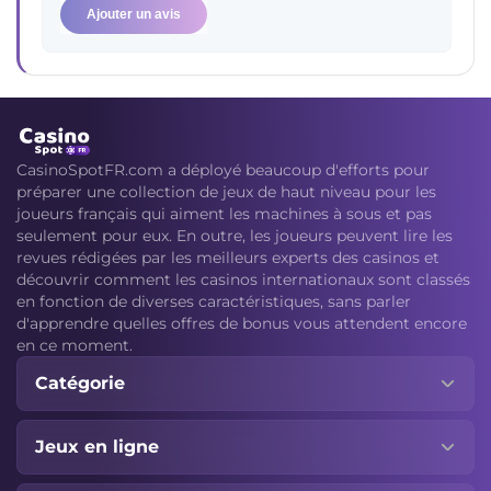
Ajouter un avis
CasinoSpotFR.com a déployé beaucoup d'efforts pour
préparer une collection de jeux de haut niveau pour les
joueurs français qui aiment les machines à sous et pas
seulement pour eux. En outre, les joueurs peuvent lire les
revues rédigées par les meilleurs experts des casinos et
découvrir comment les casinos internationaux sont classés
en fonction de diverses caractéristiques, sans parler
d'apprendre quelles offres de bonus vous attendent encore
en ce moment.
Catégorie
Jeux en ligne