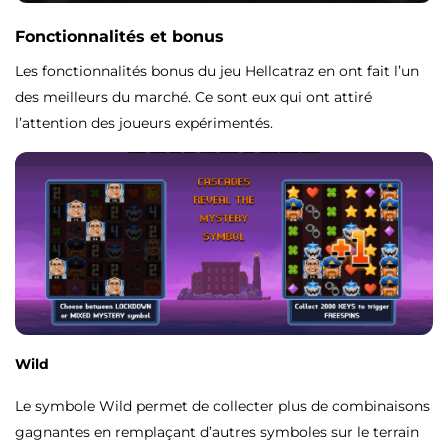
Fonctionnalités et bonus
Les fonctionnalités bonus du jeu Hellcatraz en ont fait l’un
des meilleurs du marché. Ce sont eux qui ont attiré
l’attention des joueurs expérimentés.
Wild
Le symbole Wild permet de collecter plus de combinaisons
gagnantes en remplaçant d’autres symboles sur le terrain