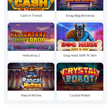
Cash in Transit
Swag Bag Bonanza
Hellcatraz 2
Dog Heist Shift 'N' Win
Rascal Riches
Crystal Robot