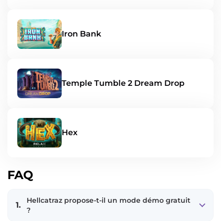
Iron Bank
Temple Tumble 2 Dream Drop
Hex
FAQ
Hellcatraz propose-t-il un mode démo gratuit
1.
?