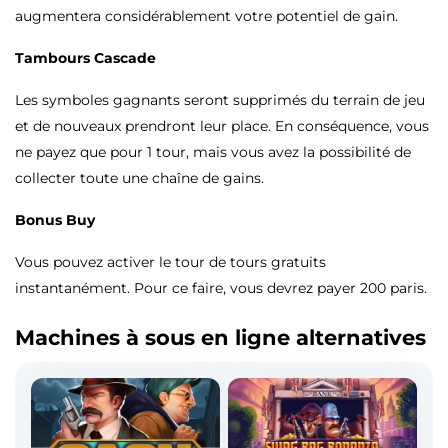
augmentera considérablement votre potentiel de gain.
Tambours Cascade
Les symboles gagnants seront supprimés du terrain de jeu
et de nouveaux prendront leur place. En conséquence, vous
ne payez que pour 1 tour, mais vous avez la possibilité de
collecter toute une chaîne de gains.
Bonus Buy
Vous pouvez activer le tour de tours gratuits
instantanément. Pour ce faire, vous devrez payer 200 paris.
Machines à sous en ligne alternatives