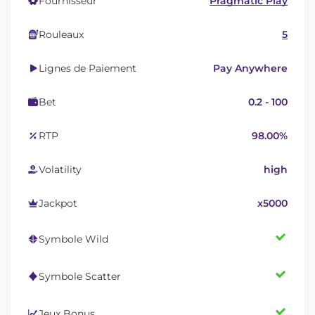
Fournisseur
Pragmatic Play
Rouleaux
5
Lignes de Paiement
Pay Anywhere
Bet
0.2 - 100
RTP
98.00%
Volatility
high
Jackpot
x5000
Symbole Wild
Symbole Scatter
Jeux Bonus