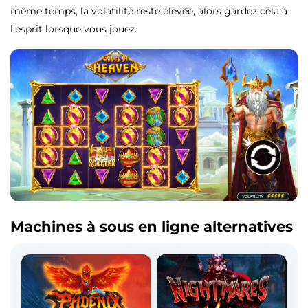
même temps, la volatilité reste élevée, alors gardez cela à
l’esprit lorsque vous jouez.
Machines à sous en ligne alternatives