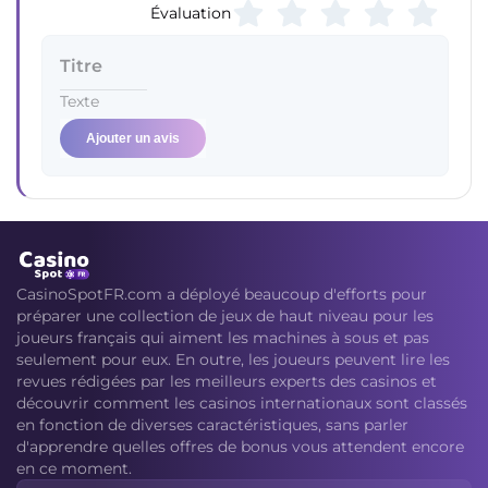
Évaluation
Ajouter un avis
CasinoSpotFR.com a déployé beaucoup d'efforts pour
préparer une collection de jeux de haut niveau pour les
joueurs français qui aiment les machines à sous et pas
seulement pour eux. En outre, les joueurs peuvent lire les
revues rédigées par les meilleurs experts des casinos et
découvrir comment les casinos internationaux sont classés
en fonction de diverses caractéristiques, sans parler
d'apprendre quelles offres de bonus vous attendent encore
en ce moment.