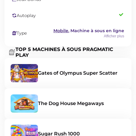
Autoplay
Mobile
, Machine à sous en ligne
Type
argent réel
Afficher plus
TOP 5 MACHINES À SOUS PRAGMATIC
PLAY
Gates of Olympus Super Scatter
The Dog House Megaways
Sugar Rush 1000