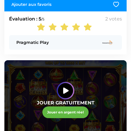
Ajouter aux favoris
Évaluation : 5
2
votes
/5
Pragmatic Play
JOUER GRATUITEMENT
Jouer en argent réel