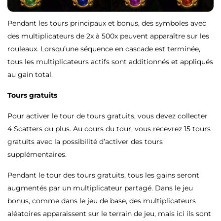
Pendant les tours principaux et bonus, des symboles avec
des multiplicateurs de 2x à 500x peuvent apparaître sur les
rouleaux. Lorsqu’une séquence en cascade est terminée,
tous les multiplicateurs actifs sont additionnés et appliqués
au gain total.
Tours gratuits
Pour activer le tour de tours gratuits, vous devez collecter
4 Scatters ou plus. Au cours du tour, vous recevrez 15 tours
gratuits avec la possibilité d’activer des tours
supplémentaires.
Pendant le tour des tours gratuits, tous les gains seront
augmentés par un multiplicateur partagé. Dans le jeu
bonus, comme dans le jeu de base, des multiplicateurs
aléatoires apparaissent sur le terrain de jeu, mais ici ils sont