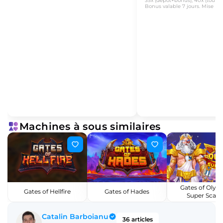
35x (dépôt+bonus), 40x (tours g
Bonus valable 7 jours. Mise max
Machines à sous similaires
Gates of Oly
Gates of Hellfire
Gates of Hades
Super Scatt
Catalin Barboianu
36 articles