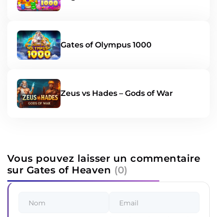
Gates of Olympus 1000
Zeus vs Hades – Gods of War
Vous pouvez laisser un commentaire
sur Gates of Heaven
(0)