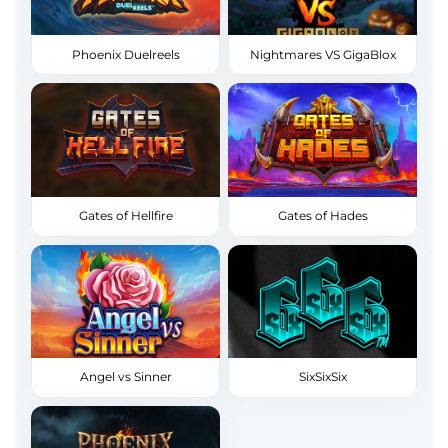
Phoenix Duelreels
Nightmares VS GigaBlox
Gates of Hellfire
Gates of Hades
Angel vs Sinner
SixSixSix