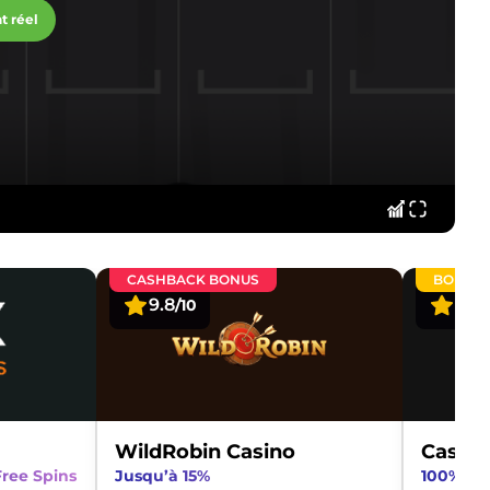
t réel
CASHBACK BONUS
BONUS 
9.8
9.8
/10
/
WildRobin Casino
Casin
Free Spins
Jusqu’à 15%
100% Ju