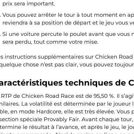
prix sera important.
Vous pouvez arrêter le tour à tout moment en ap
reviendra à sa position de départ et le jeu vous v
Si une voiture percute le poulet avant que vous n
sera perdu, tout comme votre mise.
s instructions supplémentaires sur Chicken Road 
 quelque chose n’est pas clair, vous pouvez toujours 
aractéristiques techniques de 
 RTP de Chicken Road Race est de 95,50 %. Il s’ag
milaires. La volatilité est déterminée par le joueur
ible, en mode Hardcore, elle est très élevée. Vous 
 section spéciale Provably Fair. Avant chaque tou
termine le résultat à l’avance, et après le jeu, le jo