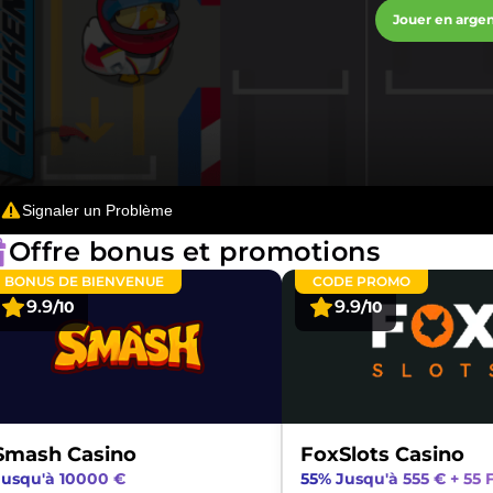
Jouer en argen
Signaler un Problème
Offre bonus et promotions
BONUS DE BIENVENUE
CODE PROMO
9.9
9.9
/10
/10
Smash Casino
FoxSlots Casino
Jusqu'à 10000 €
55% Jusqu'à 555 € + 55 