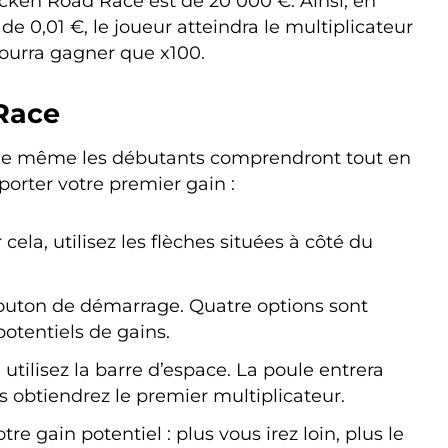
ken Road Race est de 20 000 €. Ainsi, en
 0,01 €, le joueur atteindra le multiplicateur
pourra gagner que x100.
Race
ue même les débutants comprendront tout en
porter votre premier gain :
cela, utilisez les flèches situées à côté du
 bouton de démarrage. Quatre options sont
potentiels de gains.
tilisez la barre d’espace. La poule entrera
us obtiendrez le premier multiplicateur.
 gain potentiel : plus vous irez loin, plus le