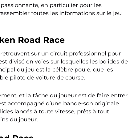
assionnante, en particulier pour les
ssembler toutes les informations sur le jeu
cken Road Race
etrouvent sur un circuit professionnel pour
st divisé en voies sur lesquelles les bolides de
cipal du jeu est la célèbre poule, que les
le pilote de voiture de course.
ent, et la tâche du joueur est de faire entrer
y est accompagné d’une bande-son originale
lides lancés à toute vitesse, prêts à tout
ins du joueur.