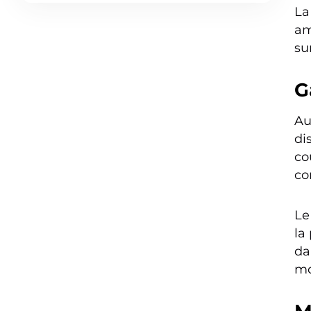
La
am
su
G
Au
di
co
co
Le
la
da
mo