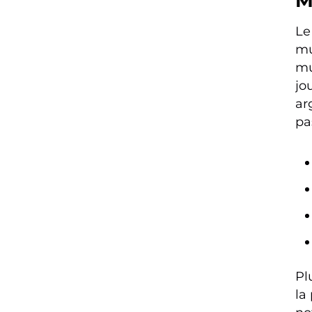
M
Le
mu
mu
jo
ar
pa
Pl
la