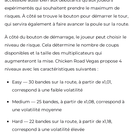
expérimentés qui souhaitent prendre le maximum de
risques. À côté se trouve le bouton pour démarrer le tour,
qui servira également à faire avancer la poule sur la route.
À côté du bouton de démarrage, le joueur peut choisir le
niveau de risque. Cela détermine le nombre de coups
disponibles et la taille des multiplicateurs qui
augmenteront la mise. Chicken Road Vegas propose 4
niveaux avec les caractéristiques suivantes :
Easy — 30 bandes sur la route, à partir de x1,01,
correspond à une faible volatilité
Medium — 25 bandes, à partir de x1,08, correspond à
une volatilité moyenne
Hard — 22 bandes sur la route, à partir de x1,18,
correspond à une volatilité élevée