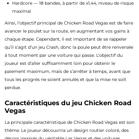
Hardcore — 18 bandes, à partir de x1,44, niveau de risque
maximal
Ainsi, l’objectif principal de Chicken Road Vegas est de faire
avancer le poulet sur la route, en augmentant vos gains à
chaque étape. Cependant, il est important de se rappeler
qu’il s’agit d’un jeu Crash, donc la poule peut être renversée
à tout moment par une voiture qui passe. L’objectif du
joueur est d’aller suffisamment loin pour obtenir le
paiement maximum, mais de s’arrêter à temps, avant que
tous les progrès ne soient annulés et que la mise ne soit
perdue.
Caractéristiques du jeu Chicken Road
Vegas
La principale caractéristique de Chicken Road Vegas est son
thème. Le joueur découvrira un design routier coloré, des
décors inspirés du véritable Las Vegas et des voitures