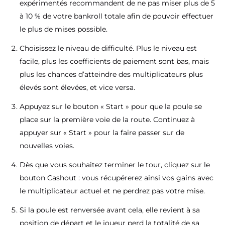
expérimentés recommandent de ne pas miser plus de 5
à 10 % de votre bankroll totale afin de pouvoir effectuer
le plus de mises possible.
Choisissez le niveau de difficulté. Plus le niveau est
facile, plus les coefficients de paiement sont bas, mais
plus les chances d’atteindre des multiplicateurs plus
élevés sont élevées, et vice versa.
Appuyez sur le bouton « Start » pour que la poule se
place sur la première voie de la route. Continuez à
appuyer sur « Start » pour la faire passer sur de
nouvelles voies.
Dès que vous souhaitez terminer le tour, cliquez sur le
bouton Cashout : vous récupérerez ainsi vos gains avec
le multiplicateur actuel et ne perdrez pas votre mise.
Si la poule est renversée avant cela, elle revient à sa
position de départ et le joueur perd la totalité de sa