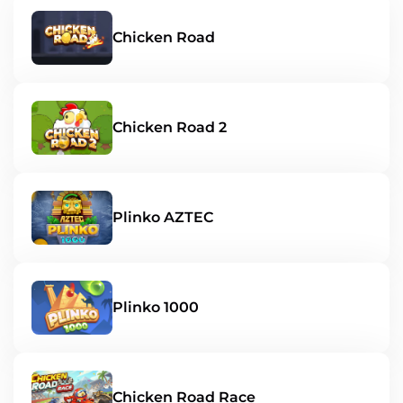
Chicken Road
Chicken Road 2
Plinko AZTEC
Plinko 1000
Chicken Road Race