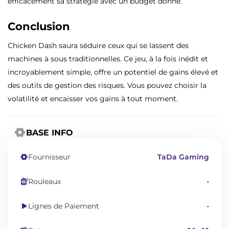
efficacement sa stratégie avec un budget donné.
Conclusion
Chicken Dash saura séduire ceux qui se lassent des
machines à sous traditionnelles. Ce jeu, à la fois inédit et
incroyablement simple, offre un potentiel de gains élevé et
des outils de gestion des risques. Vous pouvez choisir la
volatilité et encaisser vos gains à tout moment.
BASE INFO
Fournisseur
TaDa Gaming
Rouleaux
-
Lignes de Paiement
-