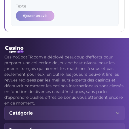
Ajouter un avis
CasinoSpotFR.com a déployé beaucoup d'efforts pour
préparer une collection de jeux de haut niveau pour les
joueurs français qui aiment les machines à sous et pas
seulement pour eux. En outre, les joueurs peuvent lire les
revues rédigées par les meilleurs experts des casinos et
découvrir comment les casinos internationaux sont classés
en fonction de diverses caractéristiques, sans parler
d'apprendre quelles offres de bonus vous attendent encore
en ce moment.
Catégorie