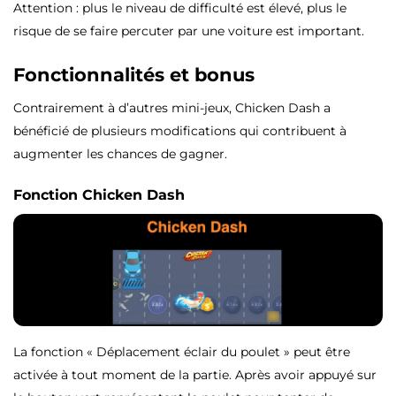
Attention : plus le niveau de difficulté est élevé, plus le
risque de se faire percuter par une voiture est important.
Fonctionnalités et bonus
Contrairement à d’autres mini-jeux, Chicken Dash a
bénéficié de plusieurs modifications qui contribuent à
augmenter les chances de gagner.
Fonction Chicken Dash
La fonction « Déplacement éclair du poulet » peut être
activée à tout moment de la partie. Après avoir appuyé sur