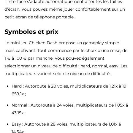
L’interface s’adapte automatiquement à toutes les tailles
d’écran. Vous pouvez même jouer confortablement sur un
petit écran de téléphone portable.
Symboles et prix
Le mini-jeu Chicken Dash propose un gameplay simple
mais captivant. Tout commence par le choix d’une mise, de
1 € à 100 € par manche. Vous pouvez également
sélectionner un niveau de difficulté : hard, normal, easy. Les
multiplicateurs varient selon le niveau de difficulté.
Hard : Autoroute à 20 voies, multiplicateurs de 1,21x à 19
659,1x ;
Normal : Autoroute à 24 voies, multiplicateurs de 1,05x à
43,15x ;
Easy : Autoroute à 28 voies, multiplicateurs de 1,01x à
14,54x.