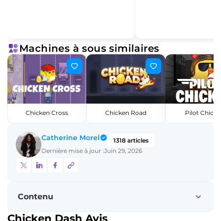
Machines à sous similaires
Chicken Cross
Chicken Road
Pilot Chick
Catherine Morel
1318 articles
Dernière mise à jour :
Juin 29, 2026
Contenu
Chicken Dash Avis