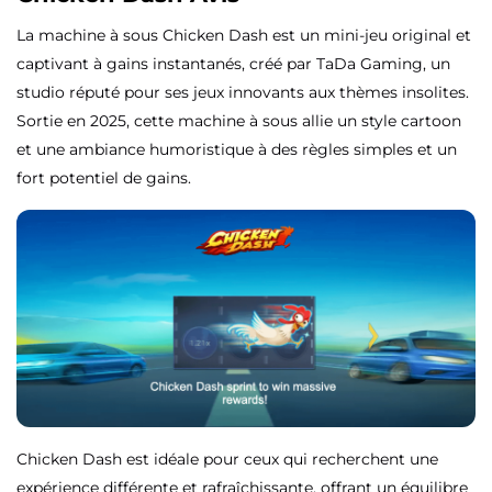
La machine à sous Chicken Dash est un mini-jeu original et
captivant à gains instantanés, créé par TaDa Gaming, un
studio réputé pour ses jeux innovants aux thèmes insolites.
Sortie en 2025, cette machine à sous allie un style cartoon
et une ambiance humoristique à des règles simples et un
fort potentiel de gains.
Chicken Dash est idéale pour ceux qui recherchent une
expérience différente et rafraîchissante, offrant un équilibre