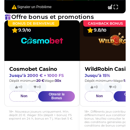
Signaler un Problème
Offre bonus et promotions
BONUS DE BIENVENUE
CASHBACK BONUS
9.9
9.8
/10
/10
Cosmobet Casino
WildRobin Casin
Jusqu’à 2000 € + 1000 FS
Jusqu’à 15%
20 €
30x
-
1x
Dépôt minimum
Wager
Dépôt minimum
Wager
+0
+0
+0
+0
Obtenir le
Obt
Non
Non
Bonus
B
18+. Nouveaux joueurs uniquement. Min.
18+. Différents jeux contribuen
dépôt 20 €. Wager 30x (dépôt + bonus). FS
différemment aux conditions 
expirent en 24 h, bonus en 7 j. Max bet 5 €.
bonus. Veuillez consulter le p
des conditions générales pour 
conditions de bonus complète