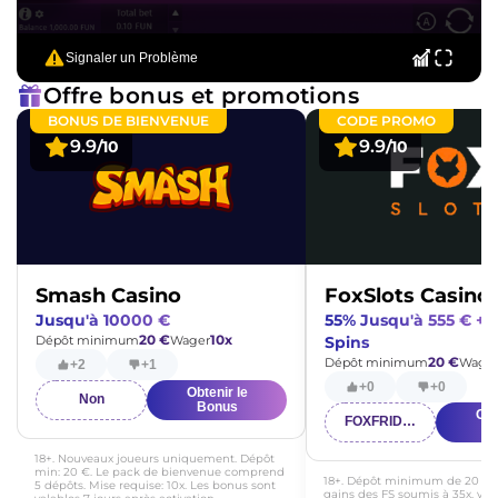
Signaler un Problème
Offre bonus et promotions
BONUS DE BIENVENUE
CODE PROMO
9.9
9.9
/10
/10
Smash Casino
FoxSlots Casino
Jusqu'à 10000 €
55% Jusqu'à 555 € + 
20 €
10х
Dépôt minimum
Wager
Spins
20 €
Dépôt minimum
Wage
+2
+1
+0
+0
Obtenir le
Non
Bonus
Obt
FOXFRIDAY
B
18+. Nouveaux joueurs uniquement. Dépôt
min: 20 €. Le pack de bienvenue comprend
18+. Dépôt minimum de 20 €, 
5 dépôts. Mise requise: 10x. Les bonus sont
gains des FS soumis à 35x, valid