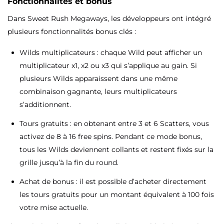
Fonctionnalités et bonus
Dans Sweet Rush Megaways, les développeurs ont intégré
plusieurs fonctionnalités bonus clés :
Wilds multiplicateurs : chaque Wild peut afficher un
multiplicateur x1, x2 ou x3 qui s’applique au gain. Si
plusieurs Wilds apparaissent dans une même
combinaison gagnante, leurs multiplicateurs
s’additionnent.
Tours gratuits : en obtenant entre 3 et 6 Scatters, vous
activez de 8 à 16 free spins. Pendant ce mode bonus,
tous les Wilds deviennent collants et restent fixés sur la
grille jusqu’à la fin du round.
Achat de bonus : il est possible d’acheter directement
les tours gratuits pour un montant équivalent à 100 fois
votre mise actuelle.