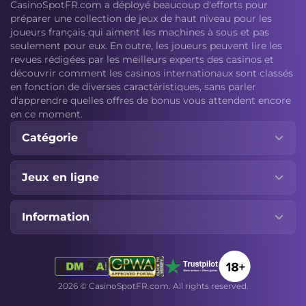
CasinoSpotFR.com a déployé beaucoup d'efforts pour
préparer une collection de jeux de haut niveau pour les
joueurs français qui aiment les machines à sous et pas
seulement pour eux. En outre, les joueurs peuvent lire les
revues rédigées par les meilleurs experts des casinos et
découvrir comment les casinos internationaux sont classés
en fonction de diverses caractéristiques, sans parler
d'apprendre quelles offres de bonus vous attendent encore
en ce moment.
Catégorie
Jeux en ligne
Information
2026 © CasinoSpotFR.com. All rights reserved.