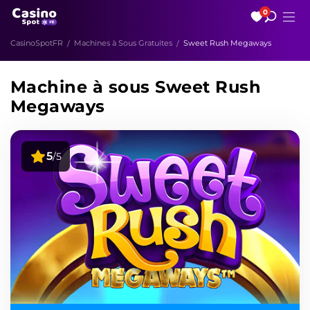
0
CasinoSpotFR
Machines à Sous Gratuites
Sweet Rush Megaways
Machine à sous Sweet Rush
Megaways
5
/5