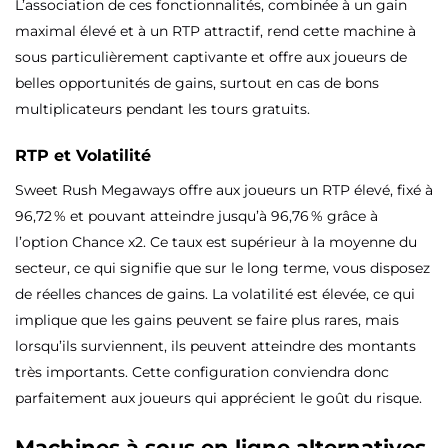
L’association de ces fonctionnalités, combinée à un gain
maximal élevé et à un RTP attractif, rend cette machine à
sous particulièrement captivante et offre aux joueurs de
belles opportunités de gains, surtout en cas de bons
multiplicateurs pendant les tours gratuits.
RTP et Volatilité
Sweet Rush Megaways offre aux joueurs un RTP élevé, fixé à
96,72 % et pouvant atteindre jusqu’à 96,76 % grâce à
l’option Chance x2. Ce taux est supérieur à la moyenne du
secteur, ce qui signifie que sur le long terme, vous disposez
de réelles chances de gains. La volatilité est élevée, ce qui
implique que les gains peuvent se faire plus rares, mais
lorsqu’ils surviennent, ils peuvent atteindre des montants
très importants. Cette configuration conviendra donc
parfaitement aux joueurs qui apprécient le goût du risque.
Machines à sous en ligne alternatives