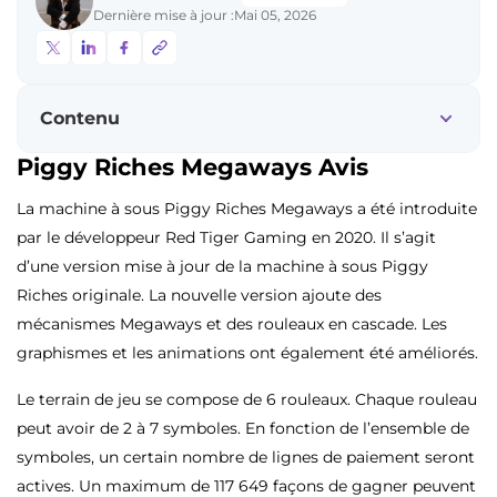
Dernière mise à jour :
Mai 05, 2026
Contenu
Piggy Riches Megaways Avis
La machine à sous Piggy Riches Megaways a été introduite
par le développeur Red Tiger Gaming en 2020. Il s’agit
d’une version mise à jour de la machine à sous Piggy
Riches originale. La nouvelle version ajoute des
mécanismes Megaways et des rouleaux en cascade. Les
graphismes et les animations ont également été améliorés.
Le terrain de jeu se compose de 6 rouleaux. Chaque rouleau
peut avoir de 2 à 7 symboles. En fonction de l’ensemble de
symboles, un certain nombre de lignes de paiement seront
actives. Un maximum de 117 649 façons de gagner peuvent