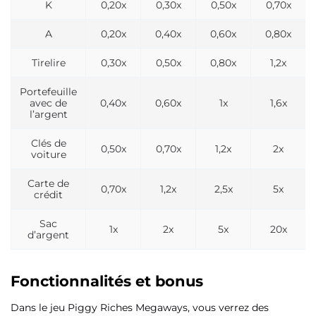
K
0,20x
0,30x
0,50x
0,70x
A
0,20x
0,40x
0,60x
0,80x
Tirelire
0,30x
0,50x
0,80x
1,2x
Portefeuille
avec de
0,40x
0,60x
1x
1,6x
l’argent
Clés de
0,50x
0,70x
1,2x
2x
voiture
Carte de
0,70x
1,2x
2,5x
5x
crédit
Sac
1x
2x
5x
20x
d’argent
Fonctionnalités et bonus
Dans le jeu Piggy Riches Megaways, vous verrez des