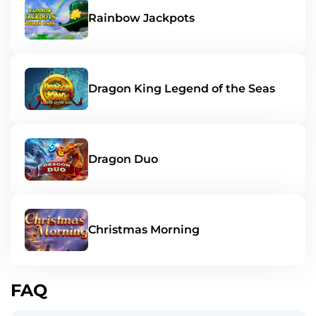
Rainbow Jackpots
Dragon King Legend of the Seas
Dragon Duo
Christmas Morning
FAQ