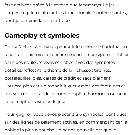
être activées grâce à la mécanique Megaways. Le jeu
propose également d’autres fonctionnalités intéressantes,
dont je parlerai dans la critique.
Gameplay et symboles
Piggy Riches Megaways poursuit le thème de l’original en
racontant l’histoire de cochons riches. Le design est réalisé
dans des couleurs vives et riches, avec des symboles
détaillés reflétant le thème de la richesse : tirelires,
portefeuilles, clés, cartes de crédit et sacs d’argent.
L’arrière-plan est un manoir luxueux avec des fontaines et
des statues. La bande sonore complète harmonieusement
la conception visuelle du jeu.
Pour gagner, vous devez placer 3 à 6 symboles identiques
sur des lignes de paiement actives, en commençant par la
bobine la plus à gauche. La bonne nouvelle est que le