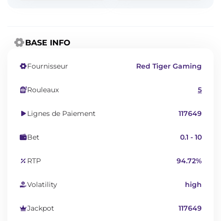
BASE INFO
Fournisseur
Red Tiger Gaming
Rouleaux
5
Lignes de Paiement
117649
Bet
0.1 - 10
RTP
94.72%
Volatility
high
Jackpot
117649