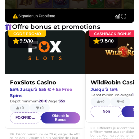
Signaler un Problème
Offre bonus et promotions
CODE PROMO
CASHBACK BONUS
9.9
9.8
/10
/10
FoxSlots Casino
WildRobin Casin
55% Jusqu'à 555 € + 55 Free
Jusqu’à 15%
-
1x
Spins
Dépôt minimum
Wager
20 €
35x
Dépôt minimum
Wager
+0
+0
+0
+0
Obt
Non
B
Obtenir le
FOXFRIDAY
Bonus
18+. Différents jeux contribuen
différemment aux conditions 
18+. Dépôt minimum de 20 €, wager de 40x,
bonus. Veuillez consulter le p
gains des FS soumis à 35x, validité de 1 jour.