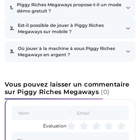
Piggy Riches Megaways propose-t-il un mode
1.
démo gratuit ?
Est-il possible de jouer à Piggy Riches
2.
Megaways sur mobile ?
Où jouer à la machine à sous Piggy Riches
3.
Megaways en argent ?
Vous pouvez laisser un commentaire
sur Piggy Riches Megaways
(0)
Évaluation