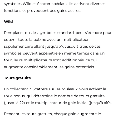
symboles Wild et Scatter spéciaux. Ils activent diverses
fonctions et provoquent des gains accrus.
Wild
Remplace tous les symboles standard, peut s’étendre pour
couvrir toute la bobine avec un multiplicateur
supplémentaire allant jusqu’à x7. Jusqu’à trois de ces
symboles peuvent apparaître en même temps dans un
tour, leurs multiplicateurs sont additionnés, ce qui
augmente considérablement les gains potentiels.
Tours gratuits
En collectant 3 Scatters sur les rouleaux, vous activez la
roue bonus, qui détermine le nombre de tours gratuits
(jusqu’à 22) et le multiplicateur de gain initial (jusqu’à x10).
Pendant les tours gratuits, chaque gain augmente le