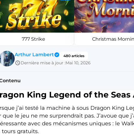
777 Strike
Christmas Morni
Arthur Lambert
480 articles
Dernière mise à jour :
Mai 10, 2026
Contenu
ragon King Legend of the Seas 
rsque j’ai testé la machine à sous Dragon King Le
r que le jeu ne me surprendrait pas. J’avoue que j’
téressante avec des mécanismes uniques : le Wal
s tours gratuits.