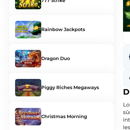
777 Strike
Rainbow Jackpots
Dragon Duo
Piggy Riches Megaways
D
Lo
sû
Christmas Morning
in
le