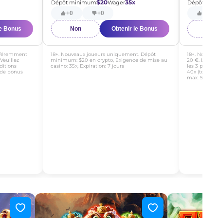
$20
35x
Dépôt minimum
Wager
Dépôt mi
+0
+0
+1
le Bonus
Non
Obtenir le Bonus
Non
ifféremment
18+. Nouveaux joueurs uniquement. Dépôt
18+. Nouvea
Veuillez
minimum: $20 en crypto, Exigence de mise au
20 €. Le pac
ditions
casino: 35x, Expiration: 7 jours
les 3 premie
s de bonus
40x (tours gr
max. 5 €.