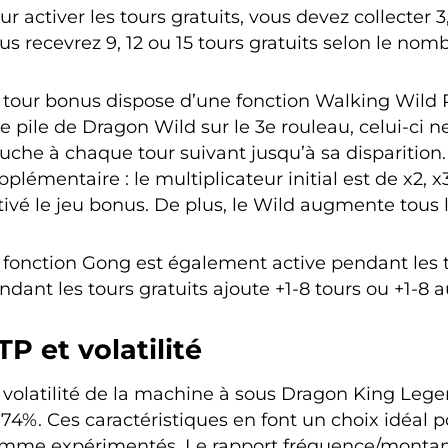
ur activer les tours gratuits, vous devez collecter 
us recevrez 9, 12 ou 15 tours gratuits selon le nomb
 tour bonus dispose d’une fonction Walking Wild R
e pile de Dragon Wild sur le 3e rouleau, celui-ci n
uche à chaque tour suivant jusqu’à sa disparition
pplémentaire : le multiplicateur initial est de x2,
tivé le jeu bonus. De plus, le Wild augmente tous 
 fonction Gong est également active pendant les t
ndant les tours gratuits ajoute +1-8 tours ou +1-8 
TP et volatilité
 volatilité de la machine à sous Dragon King Lege
,74%. Ces caractéristiques en font un choix idéal p
mme expérimentés. Le rapport fréquence/montant