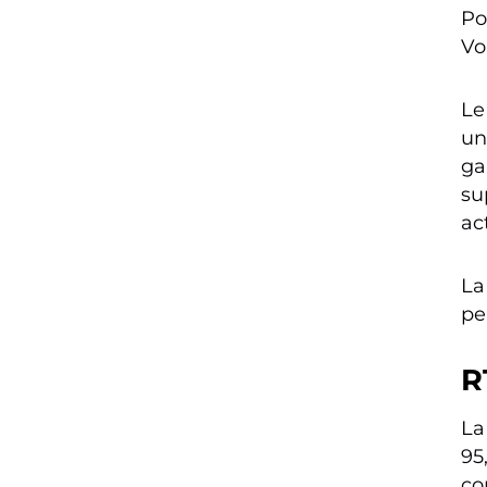
Po
Vo
Le
un
ga
su
ac
La
pe
R
La
95
co