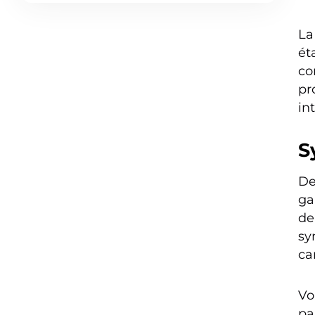
La
ét
co
pr
in
S
De
ga
de
sy
ca
Vo
pa