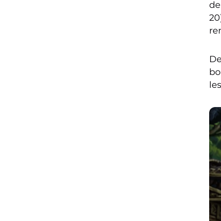
de
20
re
De
bo
le