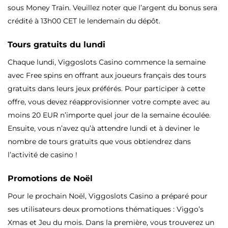
sous Money Train. Veuillez noter que l’argent du bonus sera
crédité à 13h00 CET le lendemain du dépôt.
Tours gratuits du lundi
Chaque lundi, Viggoslots Casino commence la semaine
avec Free spins en offrant aux joueurs français des tours
gratuits dans leurs jeux préférés. Pour participer à cette
offre, vous devez réapprovisionner votre compte avec au
moins 20 EUR n’importe quel jour de la semaine écoulée.
Ensuite, vous n’avez qu’à attendre lundi et à deviner le
nombre de tours gratuits que vous obtiendrez dans
l’activité de casino !
Promotions de Noël
Pour le prochain Noël, Viggoslots Casino a préparé pour
ses utilisateurs deux promotions thématiques : Viggo’s
Xmas et Jeu du mois. Dans la première, vous trouverez un