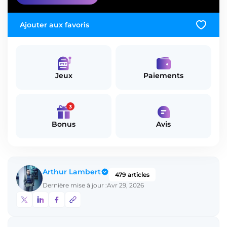
Ajouter aux favoris
Jeux
Paiements
3
Bonus
Avis
Arthur Lambert
479 articles
Dernière mise à jour :
Avr 29, 2026