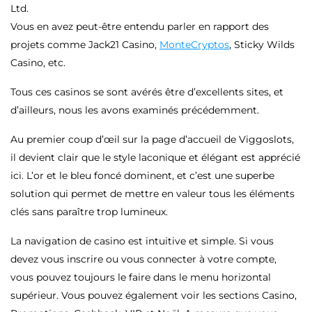
Ltd.
Vous en avez peut-être entendu parler en rapport des
projets comme Jack21 Casino,
MonteCryptos
, Sticky Wilds
Casino, etc.
Tous ces casinos se sont avérés être d’excellents sites, et
d’ailleurs, nous les avons examinés précédemment.
Au premier coup d’œil sur la page d’accueil de Viggoslots,
il devient clair que le style laconique et élégant est apprécié
ici. L’or et le bleu foncé dominent, et c’est une superbe
solution qui permet de mettre en valeur tous les éléments
clés sans paraître trop lumineux.
La navigation de casino est intuitive et simple. Si vous
devez vous inscrire ou vous connecter à votre compte,
vous pouvez toujours le faire dans le menu horizontal
supérieur. Vous pouvez également voir les sections Casino,