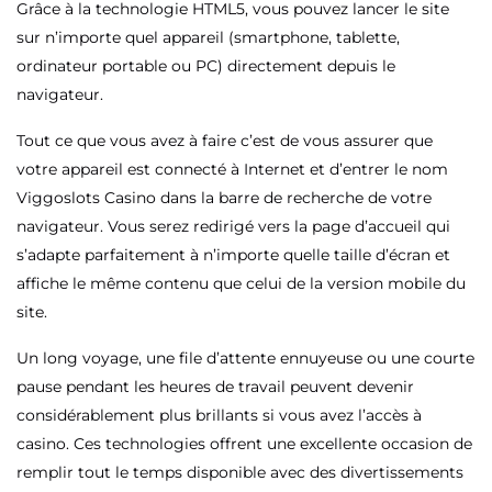
Grâce à la technologie HTML5, vous pouvez lancer le site
sur n’importe quel appareil (smartphone, tablette,
ordinateur portable ou PC) directement depuis le
navigateur.
Tout ce que vous avez à faire c’est de vous assurer que
votre appareil est connecté à Internet et d’entrer le nom
Viggoslots Casino dans la barre de recherche de votre
navigateur. Vous serez redirigé vers la page d’accueil qui
s’adapte parfaitement à n’importe quelle taille d’écran et
affiche le même contenu que celui de la version mobile du
site.
Un long voyage, une file d’attente ennuyeuse ou une courte
pause pendant les heures de travail peuvent devenir
considérablement plus brillants si vous avez l’accès à
casino. Ces technologies offrent une excellente occasion de
remplir tout le temps disponible avec des divertissements