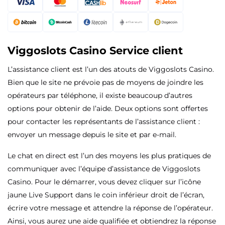
Viggoslots Casino Service client
L’assistance client est l’un des atouts de Viggoslots Casino.
Bien que le site ne prévoie pas de moyens de joindre les
opérateurs par téléphone, il existe beaucoup d’autres
options pour obtenir de l’aide. Deux options sont offertes
pour contacter les représentants de l’assistance client :
envoyer un message depuis le site et par e-mail.
Le chat en direct est l’un des moyens les plus pratiques de
communiquer avec l’équipe d’assistance de Viggoslots
Casino. Pour le démarrer, vous devez cliquer sur l’icône
jaune Live Support dans le coin inférieur droit de l’écran,
écrire votre message et attendre la réponse de l’opérateur.
Ainsi, vous aurez une aide qualifiée et obtiendrez la réponse