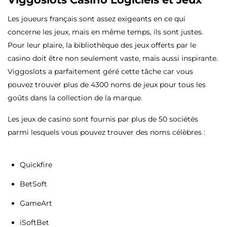
Les joueurs français sont assez exigeants en ce qui
concerne les jeux, mais en même temps, ils sont justes.
Pour leur plaire, la bibliothèque des jeux offerts par le
casino doit être non seulement vaste, mais aussi inspirante.
Viggoslots a parfaitement géré cette tâche car vous
pouvez trouver plus de 4300 noms de jeux pour tous les
goûts dans la collection de la marque.
Les jeux de casino sont fournis par plus de 50 sociétés
parmi lesquels vous pouvez trouver des noms célèbres :
Quickfire
BetSoft
GameArt
iSoftBet