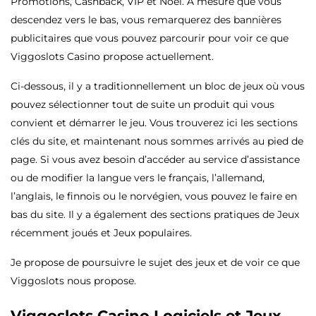
Promotions, Cashback, VIP et Noël. A mesure que vous
descendez vers le bas, vous remarquerez des bannières
publicitaires que vous pouvez parcourir pour voir ce que
Viggoslots Casino propose actuellement.
Ci-dessous, il y a traditionnellement un bloc de jeux où vous
pouvez sélectionner tout de suite un produit qui vous
convient et démarrer le jeu. Vous trouverez ici les sections
clés du site, et maintenant nous sommes arrivés au pied de
page. Si vous avez besoin d’accéder au service d’assistance
ou de modifier la langue vers le français, l’allemand,
l’anglais, le finnois ou le norvégien, vous pouvez le faire en
bas du site. Il y a également des sections pratiques de Jeux
récemment joués et Jeux populaires.
Je propose de poursuivre le sujet des jeux et de voir ce que
Viggoslots nous propose.
Viggoslots Casino Logiciels et Jeux