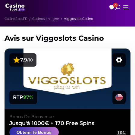
0
FREE SPINS
FRE
CasinoSpotFR
Casinos en ligne
Viggoslots Casino
7.9
/10
Cashlib
Jeton
Bitcoin
Bitco
Avis sur Viggoslots Casino
7.9
/10
Viggoslots Casino
V
Jusqu’à 100 FS
J
20 €
-
Dépôt minimum
Wager
Dé
+0
+0
Non
Obtenir le Bonus
RTP
97%
18+. Déposez et jouez sur notre large gamme de jeux du 20 du mois au 19
18+
Neosurf
Jeton
Bitcoin
Bitco
du mois suivant pour gagner pour gagner autant de free spins que vous le
lun
Bonus De Bienvenue
souhaitez.
aux
Jusqu'à 1000€ + 170 Free Spins
gra
se
T&C
Obtenir le Bonus