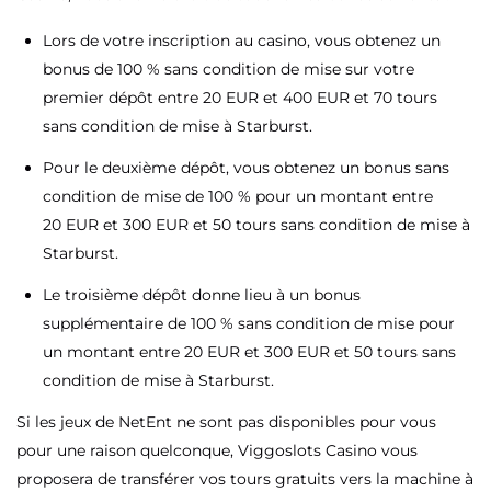
Lors de votre inscription au casino, vous obtenez un
bonus de 100 % sans condition de mise sur votre
premier dépôt entre 20 EUR et 400 EUR et 70 tours
sans condition de mise à Starburst.
Pour le deuxième dépôt, vous obtenez un bonus sans
condition de mise de 100 % pour un montant entre
20 EUR et 300 EUR et 50 tours sans condition de mise à
Starburst.
Le troisième dépôt donne lieu à un bonus
supplémentaire de 100 % sans condition de mise pour
un montant entre 20 EUR et 300 EUR et 50 tours sans
condition de mise à Starburst.
Si les jeux de NetEnt ne sont pas disponibles pour vous
pour une raison quelconque, Viggoslots Casino vous
proposera de transférer vos tours gratuits vers la machine à