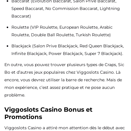
Baccarat (Evolution Baccarat, Salon Prive Baccarat,
Speed Baccarat, No Commission Baccarat, Lightning
Baccarat)
Roulette (VIP Roulette, European Roulette, Arabic
Roulette, Double Ball Roulette, Turkish Roulette)
Blackjack (Salon Prive Blackjack, Red Queen Blackjack,
Infinite Blackjack, Power Blackjack, Super 7 Blackjack).
En outre, vous pouvez trouver plusieurs types de Craps, Sic
Bo et d’autres jeux populaires chez Viggoslots Casino. Là
encore, vous devrez utiliser la barre de recherche. Mais de
mon expérience, c’est assez pratique et ne pose aucun
problème.
Viggoslots Casino Bonus et
Promotions
Viggoslots Casino a attiré mon attention dès le début avec