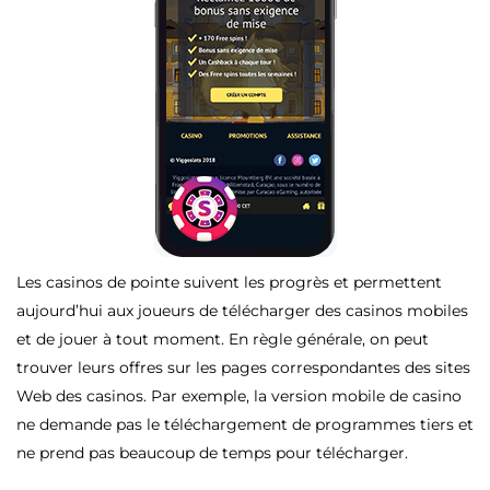
Les casinos de pointe suivent les progrès et permettent
aujourd’hui aux joueurs de télécharger des casinos mobiles
et de jouer à tout moment. En règle générale, on peut
trouver leurs offres sur les pages correspondantes des sites
Web des casinos. Par exemple, la version mobile de casino
ne demande pas le téléchargement de programmes tiers et
ne prend pas beaucoup de temps pour télécharger.