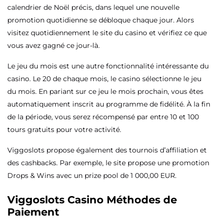
calendrier de Noël précis, dans lequel une nouvelle
promotion quotidienne se débloque chaque jour. Alors
visitez quotidiennement le site du casino et vérifiez ce que
vous avez gagné ce jour-là.
Le jeu du mois est une autre fonctionnalité intéressante du
casino. Le 20 de chaque mois, le casino sélectionne le jeu
du mois. En pariant sur ce jeu le mois prochain, vous êtes
automatiquement inscrit au programme de fidélité. À la fin
de la période, vous serez récompensé par entre 10 et 100
tours gratuits pour votre activité.
Viggoslots propose également des tournois d’affiliation et
des cashbacks. Par exemple, le site propose une promotion
Drops & Wins avec un prize pool de 1 000,00 EUR.
Viggoslots Casino Méthodes de
Paiement