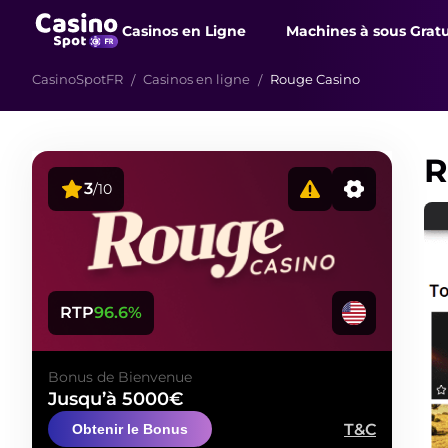
Casinos en Ligne
Machines à sous Gratu
CasinoSpotFR
Casinos en ligne
Rouge Casino
R
3
/10
RTP
96.6%
Bonus de Bienvenue
Jusqu’à 5000€
T&C
Obtenir le Bonus