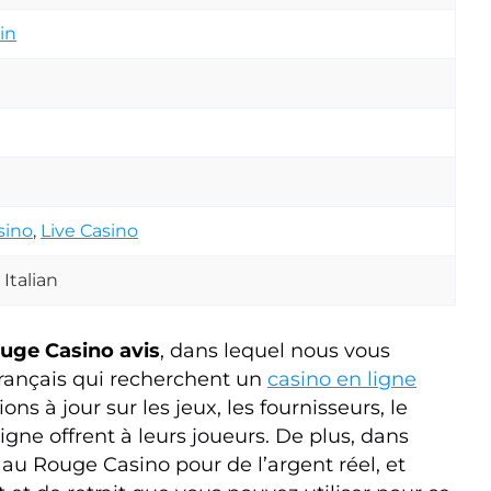
in
sino
,
Live Casino
Italian
uge Casino avis
, dans lequel nous vous
 français qui recherchent un
casino en ligne
ns à jour sur les jeux, les fournisseurs, le
igne offrent à leurs joueurs. De plus, dans
u Rouge Casino pour de l’argent réel, et