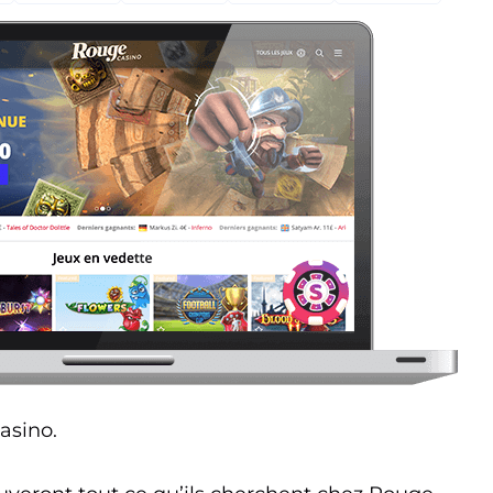
asino.