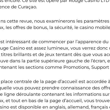
us encore. Ce site est opéré par Rouge Casino LTD 
cence de Curaçao.
ns cette revue, nous examinerons les paramètres
ux, les offres de bonus, la sécurité, le casino mobile
 est intéressant de commencer par l’apparence du s
uge Casino est assez lumineux, vous verrez donc
 titres brillants et de jeux tentant dès que vous 
ouve dans la partie supérieure gauche de l’écran, et
ntenant les sections comme Promotions, Support 
 place centrale de la page d’accueil est accordée 
quelle vous pouvez prendre connaissance des offres
e ligne déroulante contenant les informations sur 
ux, et tout en bas de la page d’accueil, vous trouv
sino est disponible en anglais, allemand, français e