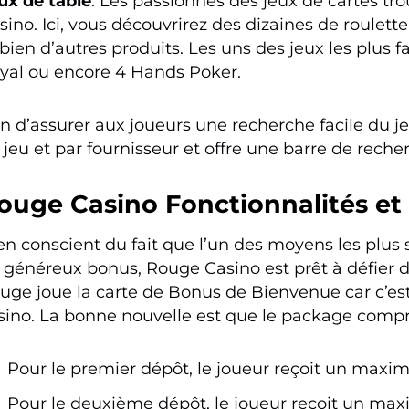
ux de table
. Les passionnés des jeux de cartes tr
sino. Ici, vous découvrirez des dizaines de roulette
 bien d’autres produits. Les uns des jeux les plus 
yal ou encore 4 Hands Poker.
in d’assurer aux joueurs une recherche facile du je
 jeu et par fournisseur et offre une barre de recherc
ouge Casino Fonctionnalités et
en conscient du fait que l’un des moyens les plus 
 généreux bonus, Rouge Casino est prêt à défier d’a
uge joue la carte de Bonus de Bienvenue car c’est
sino. La bonne nouvelle est que le package compr
Pour le premier dépôt, le joueur reçoit un maxi
Pour le deuxième dépôt, le joueur reçoit un ma