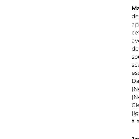
Ma
de
ap
ce
av
de
so
sc
es
Da
(N
(N
Cl
(I
à 