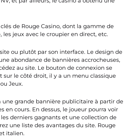
NV, et par ailleurs, le casino a obtenu une
 clés de Rouge Casino, dont la gamme de
, les jeux avec le croupier en direct, etc.
ite ou plutôt par son interface. Le design de
 une abondance de bannières accrocheuses,
accédez au site. Le bouton de connexion se
 sur le côté droit, il y a un menu classique
ou Jeux.
à une grande bannière publicitaire à partir de
 en cours. En dessus, le joueur pourra voir
les derniers gagnants et une collection de
erez une liste des avantages du site. Rouge
t italien.