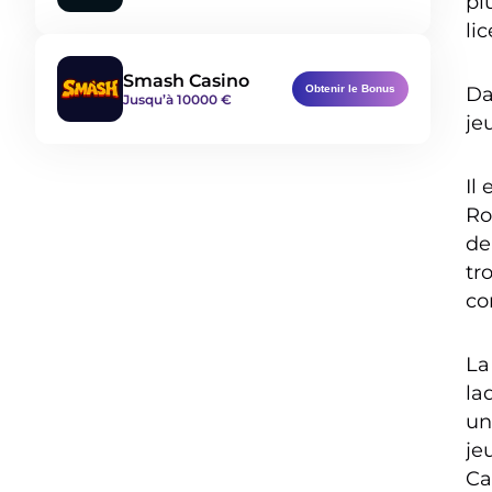
pl
li
Smash Casino
Obtenir le Bonus
Da
Jusqu’à 10000 €
je
Il
Ro
de
tr
co
La
la
un
je
Ca