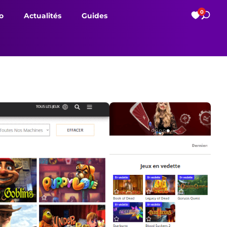
0
o
Actualités
Guides