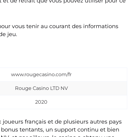
et de retrait que vous pouvez utiliser pour ce
pour vous tenir au courant des informations
de jeu.
www.rougecasino.com/fr
Rouge Casino LTD NV
2020
 joueurs français et de plusieurs autres pays
 bonus tentants, un support continu et bien