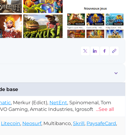
de base
atic
, Merkur (Edict),
NetEnt
, Spinomenal, Tom
VIVO Gaming, Amatic Industries, Igrosoft
...See all
,
Litecoin
,
Neosurf
, Multibanco,
Skrill
,
PaysafeCard
,