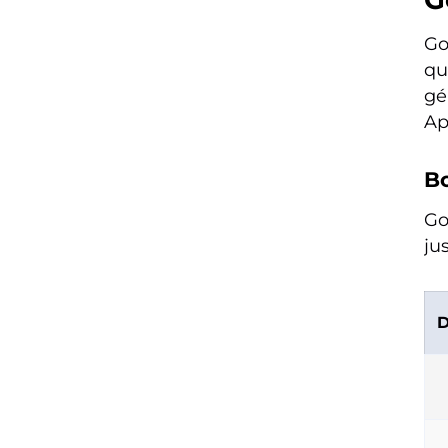
Go
qu
gé
Ap
B
Go
ju
D