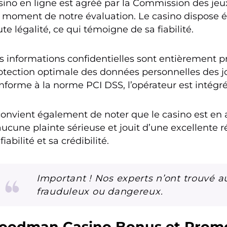
sino en ligne est agréé par la Commission des jeu
 moment de notre évaluation. Le casino dispose é
ute légalité, ce qui témoigne de sa fiabilité.
s informations confidentielles sont entièrement p
otection optimale des données personnelles des jo
nforme à la norme PCI DSS, l’opérateur est intégré 
 convient également de noter que le casino est en ac
aucune plainte sérieuse et jouit d’une excellente 
fiabilité et sa crédibilité.
Important ! Nos experts n’ont trouvé a
frauduleux ou dangereux.
oodman Casino Bonus et Prom