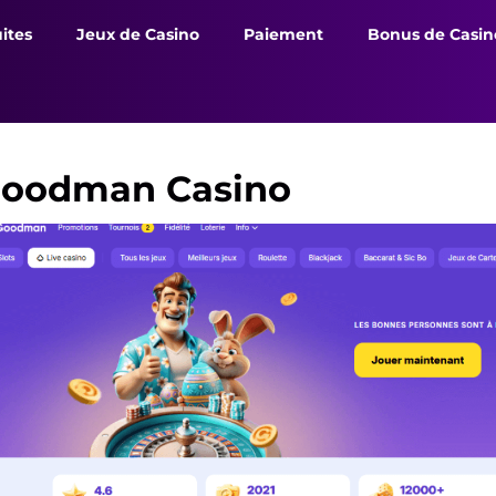
ites
Jeux de Casino
Paiement
Bonus de Casin
oodman Casino