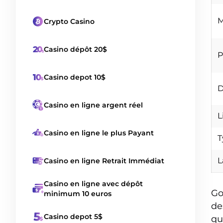
M
Crypto Casino
Casino dépôt 20$
P
Casino depot 10$
D
Casino en ligne argent réel
L
Casino en ligne le plus Payant
T
L
Casino en ligne Retrait Immédiat
Casino en ligne avec dépôt
Go
minimum 10 euros
de
Casino depot 5$
qu