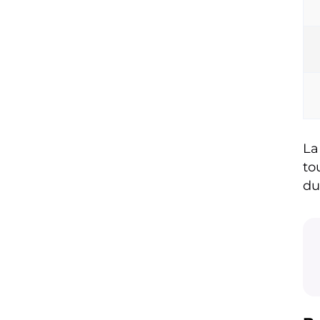
La
to
du