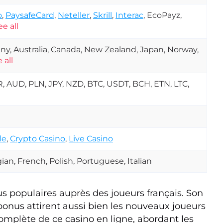
o
,
PaysafeCard
,
Neteller
,
Skrill
,
Interac
, EcoPayz,
See all
y, Australia, Canada, New Zealand, Japan, Norway,
e all
 AUD, PLN, JPY, NZD, BTC, USDT, BCH, ETN, LTC,
le
,
Crypto Casino
,
Live Casino
an, French, Polish, Portuguese, Italian
s populaires auprès des joueurs français. Son
bonus attirent aussi bien les nouveaux joueurs
omplète de ce casino en ligne, abordant les