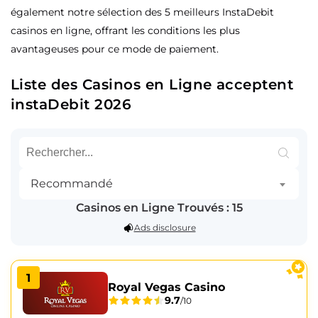
également notre sélection des 5 meilleurs InstaDebit
casinos en ligne, offrant les conditions les plus
avantageuses pour ce mode de paiement.
Liste des Casinos en Ligne acceptent
instaDebit 2026
Recommandé
Casinos en Ligne Trouvés :
15
Ads disclosure
1
Royal Vegas Casino
9.7
/10