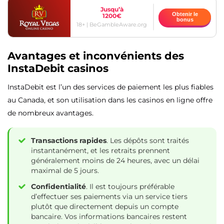
Jusqu’à
Obtenir le
1200€
bonus
18+ | BeGambleAware.org
Avantages et inconvénients des
InstaDebit casinos
InstaDebit est l’un des services de paiement les plus fiables
au Canada, et son utilisation dans les casinos en ligne offre
de nombreux avantages.
Transactions rapides
. Les dépôts sont traités
instantanément, et les retraits prennent
généralement moins de 24 heures, avec un délai
maximal de 5 jours.
Confidentialité
. Il est toujours préférable
d’effectuer ses paiements via un service tiers
plutôt que directement depuis un compte
bancaire. Vos informations bancaires restent