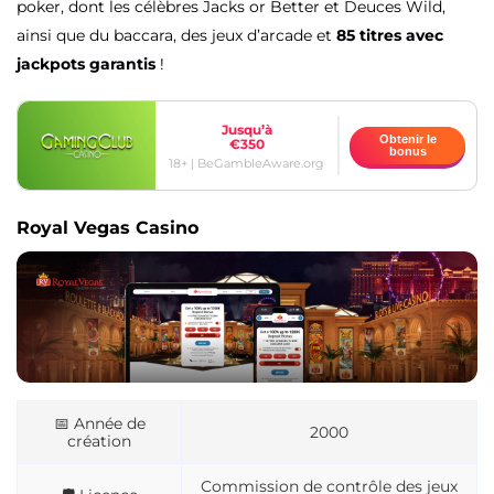
poker, dont les célèbres Jacks or Better et Deuces Wild,
ainsi que du baccara, des jeux d’arcade et
85 titres avec
jackpots garantis
!
Jusqu’à
Obtenir le
€350
bonus
18+ | BeGambleAware.org
Royal Vegas Casino
📅 Année de
2000
création
Commission de contrôle des jeux