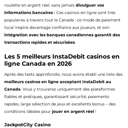
roulette en argent réel, sans jamais
divulguer vos
informations bancaires
! Ces casinos en ligne sont très
populaires à travers tout le Canada : ce mode de paiement
local inspire davantage confiance aux joueurs, et son
intégration avec les banques canadiennes garantit des
transactions rapides et sécurisées
.
Les 5 meilleurs InstaDebit casinos en
ligne Canada en 2026
Après des tests approfondis, nous avons établi une liste des
meilleurs casinos en ligne acceptant InstaDebit au
Canada
. Vous y trouverez uniquement des plateformes
fiables et pratiques, garantissant sécurité, paiements
rapides, large sélection de jeux et excellents bonus – des
conditions idéales pour
jouer en argent réel
!
JackpotCity Casino