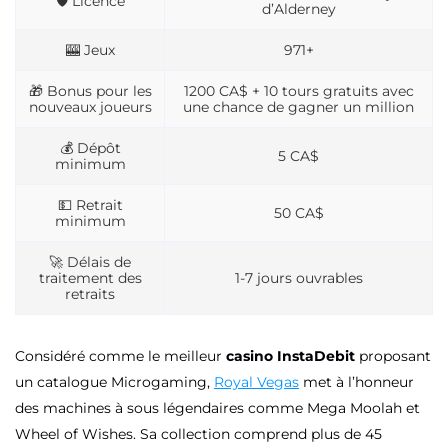
🛡️ Licence
d’Alderney
🎰 Jeux
971+
🎁 Bonus pour les
1200 CA$ + 10 tours gratuits avec
nouveaux joueurs
une chance de gagner un million
💰 Dépôt
5 CA$
minimum
💵 Retrait
50 CA$
minimum
🚀 Délais de
traitement des
1-7 jours ouvrables
retraits
Considéré comme le meilleur
casino InstaDebit
proposant
un catalogue Microgaming,
Royal Vegas
met à l’honneur
des machines à sous légendaires comme Mega Moolah et
Wheel of Wishes. Sa collection comprend plus de 45