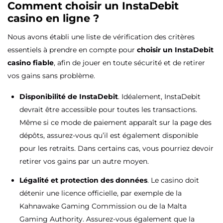
Comment choisir un
InstaDebit
casino en ligne ?
Nous avons établi une liste de vérification des critères
essentiels à prendre en compte pour
choisir un InstaDebit
casino fiable
, afin de jouer en toute sécurité et de retirer
vos gains sans problème.
Disponibilité de InstaDebit
. Idéalement, InstaDebit
devrait être accessible pour toutes les transactions.
Même si ce mode de paiement apparaît sur la page des
dépôts, assurez-vous qu’il est également disponible
pour les retraits. Dans certains cas, vous pourriez devoir
retirer vos gains par un autre moyen.
Légalité et protection des données
. Le casino doit
détenir une licence officielle, par exemple de la
Kahnawake Gaming Commission ou de la Malta
Gaming Authority. Assurez-vous également que la