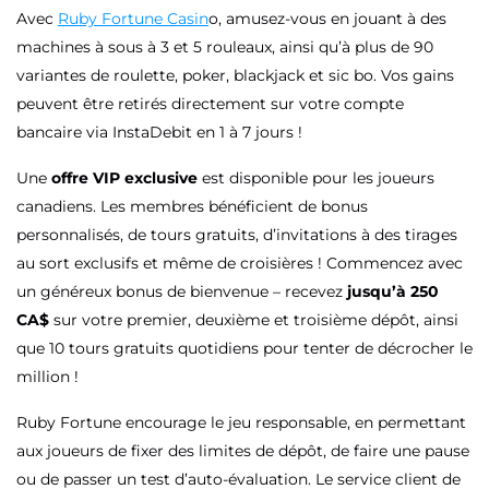
Avec
Ruby Fortune Casin
o, amusez-vous en jouant à des
machines à sous à 3 et 5 rouleaux, ainsi qu’à plus de 90
variantes de roulette, poker, blackjack et sic bo. Vos gains
peuvent être retirés directement sur votre compte
bancaire via InstaDebit en 1 à 7 jours !
Une
offre VIP exclusive
est disponible pour les joueurs
canadiens. Les membres bénéficient de bonus
personnalisés, de tours gratuits, d’invitations à des tirages
au sort exclusifs et même de croisières ! Commencez avec
un généreux bonus de bienvenue – recevez
jusqu’à 250
CA$
sur votre premier, deuxième et troisième dépôt, ainsi
que 10 tours gratuits quotidiens pour tenter de décrocher le
million !
Ruby Fortune encourage le jeu responsable, en permettant
aux joueurs de fixer des limites de dépôt, de faire une pause
ou de passer un test d’auto-évaluation. Le service client de