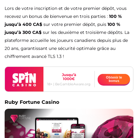
Lors de votre inscription et de votre premier dépôt, vous
recevez un bonus de bienvenue en trois parties :
100 %
jusqu’à 400 CA$
sur votre premier dépôt, puis
100 %
jusqu’à 300 CA$
sur les deuxième et troisième dépôts. La
plateforme accueille les joueurs canadiens depuis plus de
20 ans, garantissant une sécurité optimale grâce au
chiffrement avancé TLS 1.3 !
Jusqu’à
Obtenir le
1000€
bonus
18+ | BeGambleAware.org
Ruby Fortune Casino