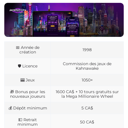
📅 Année de
1998
création
Commission des jeux de
🛡️ Licence
Kahnawake
🎰 Jeux
1050+
🎁 Bonus pour les
1600 CA$ + 10 tours gratuits sur
nouveaux joueurs
la Mega Millionaire Wheel
💰 Dépôt minimum
5 CA$
💵 Retrait
50 CA$
minimum