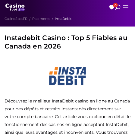
0
CasinoSpotFR
Paiements
instaDebit
Instadebit Casino : Top 5 Fiables au
Canada en 2026
Découvrez le meilleur InstaDebit casino en ligne au Canada
pour des dépôts et retraits instantanés directement sur
votre compte bancaire. Cet article vous explique en détail le
fonctionnement des casinos en ligne acceptant InstaDebit,
ainsi que leurs avantages et inconvénients. Vous trouverez