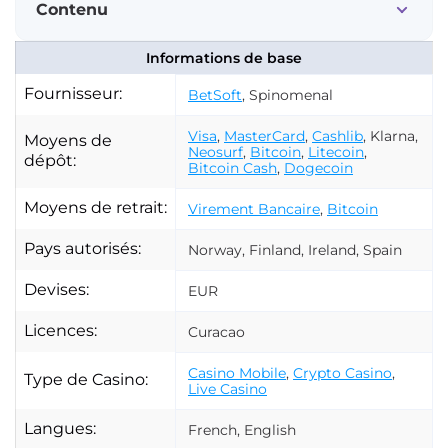
Contenu
Informations de base
Fournisseur:
BetSoft
, Spinomenal
Visa
,
MasterCard
,
Cashlib
, Klarna,
Moyens de
Neosurf
,
Bitcoin
,
Litecoin
,
dépôt:
Bitcoin Cash
,
Dogecoin
Moyens de retrait:
Virement Bancaire
,
Bitcoin
Pays autorisés:
Norway, Finland, Ireland, Spain
Devises:
EUR
Licences:
Curacao
Casino Mobile
,
Crypto Casino
,
Type de Casino:
Live Casino
Langues:
French, English