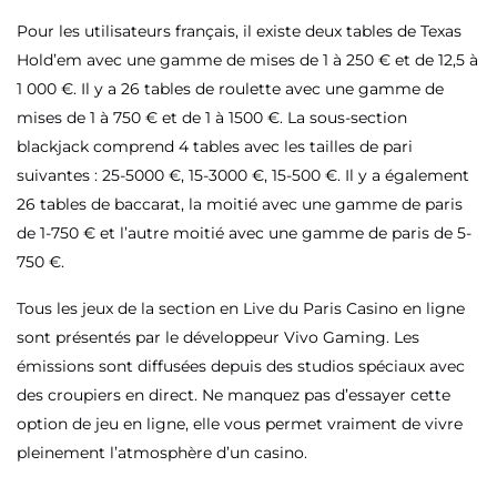
Pour les utilisateurs français, il existe deux tables de Texas
Hold’em avec une gamme de mises de 1 à 250 € et de 12,5 à
1 000 €. Il y a 26 tables de roulette avec une gamme de
mises de 1 à 750 € et de 1 à 1500 €. La sous-section
blackjack comprend 4 tables avec les tailles de pari
suivantes : 25-5000 €, 15-3000 €, 15-500 €. Il y a également
26 tables de baccarat, la moitié avec une gamme de paris
de 1-750 € et l’autre moitié avec une gamme de paris de 5-
750 €.
Tous les jeux de la section en Live du Paris Casino en ligne
sont présentés par le développeur Vivo Gaming. Les
émissions sont diffusées depuis des studios spéciaux avec
des croupiers en direct. Ne manquez pas d’essayer cette
option de jeu en ligne, elle vous permet vraiment de vivre
pleinement l’atmosphère d’un casino.