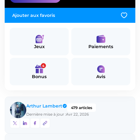
Ajouter aux favoris
Jeux
Paiements
4
Bonus
Avis
Arthur Lambert
479 articles
Dernière mise à jour :
Avr 22, 2026