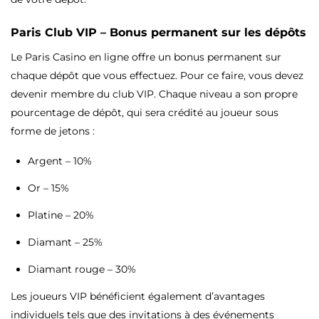
Paris Club VIP – Bonus permanent sur les dépôts
Le Paris Casino en ligne offre un bonus permanent sur
chaque dépôt que vous effectuez. Pour ce faire, vous devez
devenir membre du club VIP. Chaque niveau a son propre
pourcentage de dépôt, qui sera crédité au joueur sous
forme de jetons :
Argent – 10%
Or – 15%
Platine – 20%
Diamant – 25%
Diamant rouge – 30%
Les joueurs VIP bénéficient également d’avantages
individuels tels que des invitations à des événements