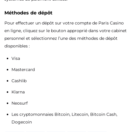
Méthodes de dépôt
Pour effectuer un dépôt sur votre compte de Paris Casino
en ligne, cliquez sur le bouton approprié dans votre cabinet
personnel et sélectionnez l’une des méthodes de dépôt
disponibles :
Visa
Mastercard
Cashlib
Klarna
Neosurf
Les cryptomonnaies Bitcoin, Litecoin, Bitcoin Cash,
Dogecoin