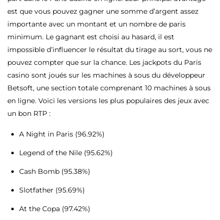
est que vous pouvez gagner une somme d’argent assez
importante avec un montant et un nombre de paris
minimum. Le gagnant est choisi au hasard, il est
impossible d’influencer le résultat du tirage au sort, vous ne
pouvez compter que sur la chance. Les jackpots du Paris
casino sont joués sur les machines à sous du développeur
Betsoft, une section totale comprenant 10 machines à sous
en ligne. Voici les versions les plus populaires des jeux avec
un bon RTP :
A Night in Paris (96.92%)
Legend of the Nile (95.62%)
Cash Bomb (95.38%)
Slotfather (95.69%)
At the Copa (97.42%)