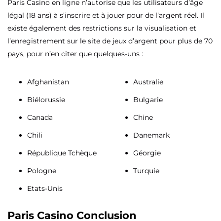
Paris Casino en ligne n’autorise que les utilisateurs d’âge
légal (18 ans) à s’inscrire et à jouer pour de l’argent réel. Il
existe également des restrictions sur la visualisation et
l’enregistrement sur le site de jeux d’argent pour plus de 70
pays, pour n’en citer que quelques-uns :
Afghanistan
Australie
Biélorussie
Bulgarie
Canada
Chine
Chili
Danemark
République Tchèque
Géorgie
Pologne
Turquie
Etats-Unis
Paris Casino Conclusion