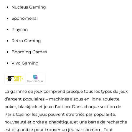
Nucleus Gaming
Sponomenal
Playson
Retro Gaming
Booming Games
Vivo Gaming
La gamme de jeux comprend presque tous les types de jeux
d’argent populaires – machines à sous en ligne, roulette,
poker, blackjack et jeux d’action. Dans chaque section de
Paris Casino, les jeux peuvent être triés par popularité,
nouveauté et ordre alphabétique, et une barre de recherche
est disponible pour trouver un jeu par son nom. Tout