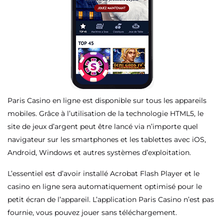
Paris Casino en ligne est disponible sur tous les appareils
mobiles. Grâce à l’utilisation de la technologie HTML5, le
site de jeux d’argent peut être lancé via n’importe quel
navigateur sur les smartphones et les tablettes avec iOS,
Android, Windows et autres systèmes d’exploitation.
L’essentiel est d’avoir installé Acrobat Flash Player et le
casino en ligne sera automatiquement optimisé pour le
petit écran de l’appareil. L’application Paris Casino n’est pas
fournie, vous pouvez jouer sans téléchargement.