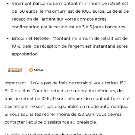
Virement bancaire. Le montant minimum de retrait est
de 150 euros, le maximum est de 1000 euros. Le délai de
réception de l’argent sur votre compte après
confirmation par le casino est de 3 à 5 jours bancaires
Bitcoin et Neteller. Montant minimum de retrait est de
10 €; délai de réception de l’argent est instantané après
approbation
Important : il n’y a pas de frais de retrait si vous retirez 150
EUR ou plus. Pour les retraits de montants inférieurs, des
frais de retrait de 10 EUR sont déduits du montant transféré.
Ces retraits ne sont pas disponibles en mode automatique.
Si vous souhaitez retirer moins de 150 EUR, vous devrez
contacter l’équipe d’assistance au préalable.
Le délai de traitement des demandes de retrait