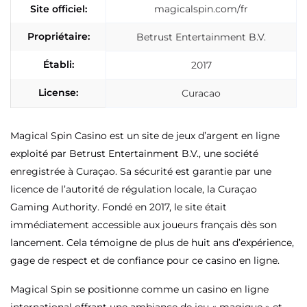
Site officiel:
magicalspin.com/fr
Propriétaire:
Betrust Entertainment B.V.
Établi:
2017
License:
Curacao
Magical Spin Casino est un site de jeux d’argent en ligne
exploité par Betrust Entertainment B.V., une société
enregistrée à Curaçao. Sa sécurité est garantie par une
licence de l’autorité de régulation locale, la Curaçao
Gaming Authority. Fondé en 2017, le site était
immédiatement accessible aux joueurs français dès son
lancement. Cela témoigne de plus de huit ans d’expérience,
gage de respect et de confiance pour ce casino en ligne.
Magical Spin se positionne comme un casino en ligne