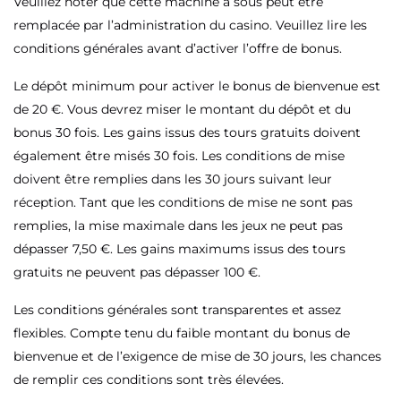
Veuillez noter que cette machine à sous peut être
remplacée par l’administration du casino. Veuillez lire les
conditions générales avant d’activer l’offre de bonus.
Le dépôt minimum pour activer le bonus de bienvenue est
de 20 €. Vous devrez miser le montant du dépôt et du
bonus 30 fois. Les gains issus des tours gratuits doivent
également être misés 30 fois. Les conditions de mise
doivent être remplies dans les 30 jours suivant leur
réception. Tant que les conditions de mise ne sont pas
remplies, la mise maximale dans les jeux ne peut pas
dépasser 7,50 €. Les gains maximums issus des tours
gratuits ne peuvent pas dépasser 100 €.
Les conditions générales sont transparentes et assez
flexibles. Compte tenu du faible montant du bonus de
bienvenue et de l’exigence de mise de 30 jours, les chances
de remplir ces conditions sont très élevées.