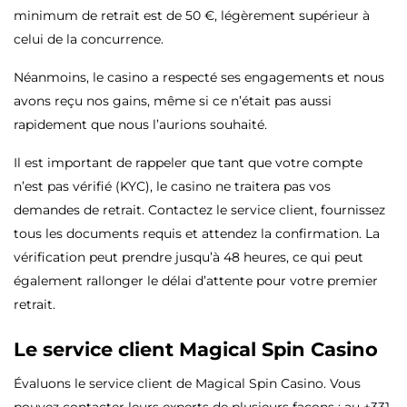
minimum de retrait est de 50 €, légèrement supérieur à
celui de la concurrence.
Néanmoins, le casino a respecté ses engagements et nous
avons reçu nos gains, même si ce n’était pas aussi
rapidement que nous l’aurions souhaité.
Il est important de rappeler que tant que votre compte
n’est pas vérifié (KYC), le casino ne traitera pas vos
demandes de retrait. Contactez le service client, fournissez
tous les documents requis et attendez la confirmation. La
vérification peut prendre jusqu’à 48 heures, ce qui peut
également rallonger le délai d’attente pour votre premier
retrait.
Le service client Magical Spin Casino
Évaluons le service client de Magical Spin Casino. Vous