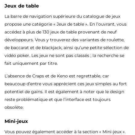
Jeux de table
La barre de navigation supérieure du catalogue de jeux
propose une catégorie « Jeux de table ». En l’ouvrant, vous
accédez à plus de 130 jeux de table provenant de neuf
développeurs. Vous y trouverez des variantes de roulette,
de baccarat et de blackjack, ainsi qu’une petite sélection de
vidéo poker. Les jeux ne sont pas classés ; la recherche se
fait uniquement par titre.
L’absence de Craps et de Keno est regrettable, car
beaucoup d’entre vous apprécient ces jeux simples au fort
potentiel de gains. Il est également à noter que le design
reste problématique et que l’interface est toujours
obsolète.
Mini-jeux
Vous pouvez également accéder à la section « Mini-jeux ».