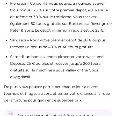
Mercredi – Ce jour-là, vous pouvez à nouveau activer
trois bonus : 25 % sur votre premier dépôt, 40 % sur le
deuxième et 30 % sur le troisième. Vous recevez
également 50 tours gratuits sur Barbarossa Revenge de
Peter & Sons. Le dépôt minimum requis est de 25 €.
Vendredi – Pour votre premier dépôt de 20 € ou plus,
recevez un bonus de 40 % et 40 tours gratuits.
Samedi, un bonus viendra pimenter votre week-end.
Déposez 25 € ou plus et recevez jusqu’à 200 tours
gratuits sur la machine à sous Valley of the Gods
d’Yggdrasil.
De plus, vous pouvez participer chaque jour à divers
tournois et tirages au sort, et tenter votre chance à la roue
de la fortune pour gagner de superbes prix.
Les jeux permettant d’utiliser des tours