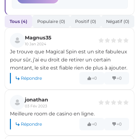
Tous
(4)
Populaire
(0)
Positif
(0)
Négatif
(0)
Magnus35
10 Jan 2024
Je trouve que Magical Spin est un site fabuleux
pour sûr, j’ai eu droit de retirer un certain
montant, le site est fiable rien de plus à ajouter.
Répondre
+0
+0
jonathan
03 Fév 2023
Meilleure room de casino en ligne.
Répondre
+0
+0