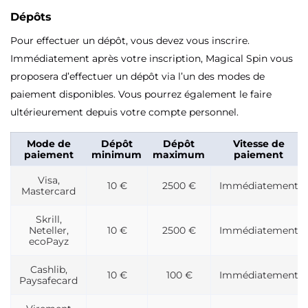
Dépôts
Pour effectuer un dépôt, vous devez vous inscrire.
Immédiatement après votre inscription, Magical Spin vous
proposera d’effectuer un dépôt via l’un des modes de
paiement disponibles. Vous pourrez également le faire
ultérieurement depuis votre compte personnel.
Mode de
Dépôt
Dépôt
Vitesse de
paiement
minimum
maximum
paiement
Visa,
10 €
2500 €
Immédiatement
Mastercard
Skrill,
Neteller,
10 €
2500 €
Immédiatement
ecoPayz
Cashlib,
10 €
100 €
Immédiatement
Paysafecard