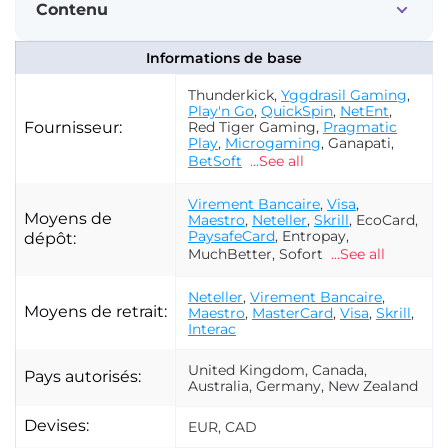
Contenu
Informations de base
Thunderkick,
Yggdrasil Gaming
,
Play'n Go
,
QuickSpin
,
NetEnt
,
Fournisseur:
Red Tiger Gaming,
Pragmatic
Play
,
Microgaming
, Ganapati,
BetSoft
...See all
Virement Bancaire
,
Visa
,
Moyens de
Maestro
,
Neteller
,
Skrill
, EcoCard,
PaysafeCard
, Entropay,
dépôt:
MuchBetter, Sofort
...See all
Neteller
,
Virement Bancaire
,
Moyens de retrait:
Maestro
,
MasterCard
,
Visa
,
Skrill
,
Interac
United Kingdom, Canada,
Pays autorisés:
Australia, Germany, New Zealand
Devises:
EUR, CAD