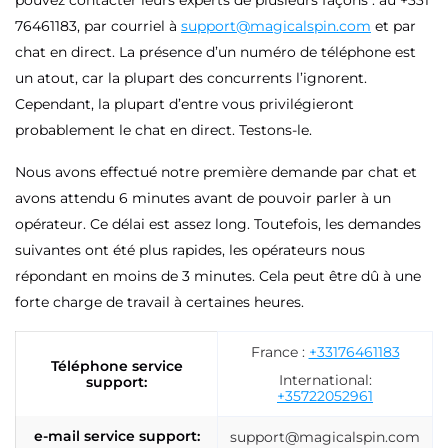
pouvez contacter leurs experts de plusieurs façons : au +331
76461183, par courriel à
support@magicalspin.com
et par
chat en direct. La présence d’un numéro de téléphone est
un atout, car la plupart des concurrents l’ignorent.
Cependant, la plupart d’entre vous privilégieront
probablement le chat en direct. Testons-le.
Nous avons effectué notre première demande par chat et
avons attendu 6 minutes avant de pouvoir parler à un
opérateur. Ce délai est assez long. Toutefois, les demandes
suivantes ont été plus rapides, les opérateurs nous
répondant en moins de 3 minutes. Cela peut être dû à une
forte charge de travail à certaines heures.
France :
+33176461183
Téléphone service
International:
support:
+35722052961
e-mail service support:
support@magicalspin.com