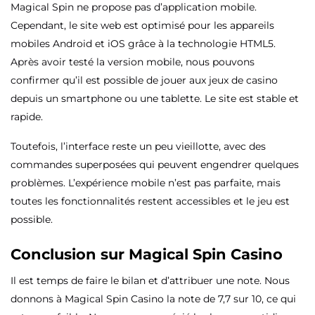
Magical Spin ne propose pas d’application mobile.
Cependant, le site web est optimisé pour les appareils
mobiles Android et iOS grâce à la technologie HTML5.
Après avoir testé la version mobile, nous pouvons
confirmer qu’il est possible de jouer aux jeux de casino
depuis un smartphone ou une tablette. Le site est stable et
rapide.
Toutefois, l’interface reste un peu vieillotte, avec des
commandes superposées qui peuvent engendrer quelques
problèmes. L’expérience mobile n’est pas parfaite, mais
toutes les fonctionnalités restent accessibles et le jeu est
possible.
Conclusion sur Magical Spin Casino
Il est temps de faire le bilan et d’attribuer une note. Nous
donnons à Magical Spin Casino la note de 7,7 sur 10, ce qui