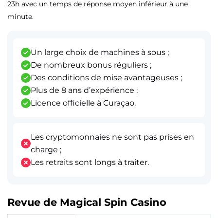
23h avec un temps de réponse moyen inférieur à une
minute.
Un large choix de machines à sous ;
De nombreux bonus réguliers ;
Des conditions de mise avantageuses ;
Plus de 8 ans d’expérience ;
Licence officielle à Curaçao.
Les cryptomonnaies ne sont pas prises en
charge ;
Les retraits sont longs à traiter.
Revue de Magical Spin Casino