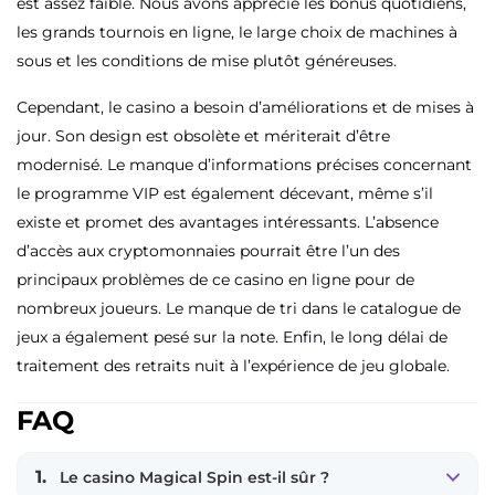
est assez faible. Nous avons apprécié les bonus quotidiens,
les grands tournois en ligne, le large choix de machines à
sous et les conditions de mise plutôt généreuses.
Cependant, le casino a besoin d’améliorations et de mises à
jour. Son design est obsolète et mériterait d’être
modernisé. Le manque d’informations précises concernant
le programme VIP est également décevant, même s’il
existe et promet des avantages intéressants. L’absence
d’accès aux cryptomonnaies pourrait être l’un des
principaux problèmes de ce casino en ligne pour de
nombreux joueurs. Le manque de tri dans le catalogue de
jeux a également pesé sur la note. Enfin, le long délai de
traitement des retraits nuit à l’expérience de jeu globale.
FAQ
1.
Le casino Magical Spin est-il sûr ?