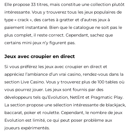
Elle propose 33 titres, mais constitue une collection plutôt
intéressante. Vous y trouverez tous les jeux populaires de
type « crack », des cartes à gratter et d’autres jeux à
paiement instantané. Bien que le catalogue ne soit pas le
plus complet, il reste correct. Cependant, sachez que
certains mini-jeux n’y figurent pas.
Jeux avec croupier en direct
Si vous préférez les jeux avec croupier en direct et
appréciez l’ambiance d’un vrai casino, rendez-vous dans la
section Live Casino. Vous y trouverez plus de 100 tables où
vous pourrez jouer. Les jeux sont fournis par des
développeurs tels qu’Evolution, NetEnt et Pragmatic Play.
La section propose une sélection intéressante de blackjack,
baccarat, poker et roulette. Cependant, le nombre de jeux
Evolution est limité, ce qui peut poser problème aux
joueurs expérimentés.