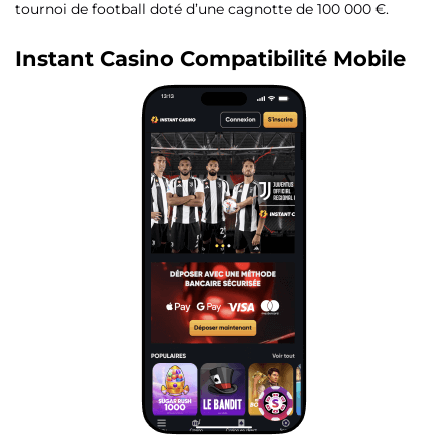
tournoi de football doté d’une cagnotte de 100 000 €.
Instant Casino Compatibilité Mobile