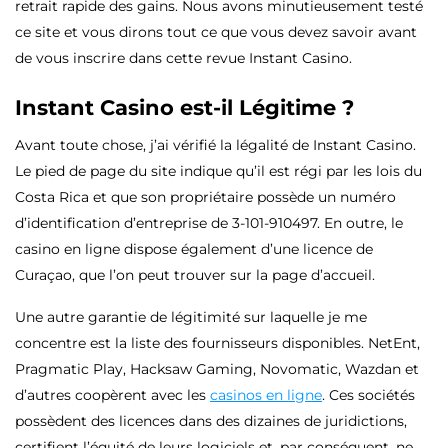
retrait rapide des gains. Nous avons minutieusement testé
ce site et vous dirons tout ce que vous devez savoir avant
de vous inscrire dans cette revue Instant Casino.
Instant Casino est-il Légitime ?
Avant toute chose, j’ai vérifié la légalité de Instant Casino.
Le pied de page du site indique qu’il est régi par les lois du
Costa Rica et que son propriétaire possède un numéro
d’identification d’entreprise de 3-101-910497. En outre, le
casino en ligne dispose également d’une licence de
Curaçao, que l’on peut trouver sur la page d’accueil.
Une autre garantie de légitimité sur laquelle je me
concentre est la liste des fournisseurs disponibles. NetEnt,
Pragmatic Play, Hacksaw Gaming, Novomatic, Wazdan et
d’autres coopèrent avec les
casinos en ligne
. Ces sociétés
possèdent des licences dans des dizaines de juridictions,
certifient l’équité de leurs logiciels et, par conséquent, ne