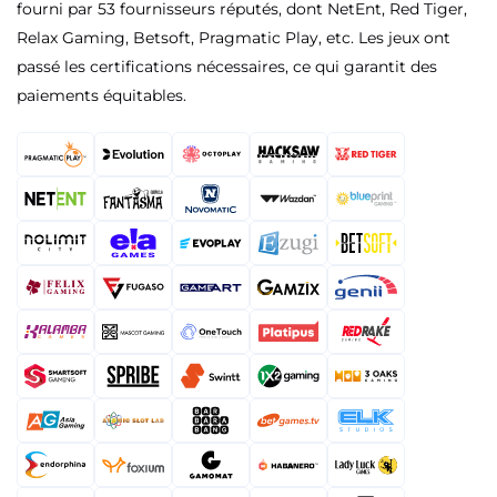
fourni par 53 fournisseurs réputés, dont NetEnt, Red Tiger,
Relax Gaming, Betsoft, Pragmatic Play, etc. Les jeux ont
passé les certifications nécessaires, ce qui garantit des
paiements équitables.