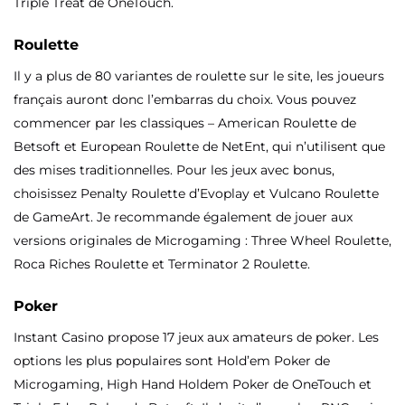
Triple Treat de OneTouch.
Roulette
Il y a plus de 80 variantes de roulette sur le site, les joueurs
français auront donc l’embarras du choix. Vous pouvez
commencer par les classiques – American Roulette de
Betsoft et European Roulette de NetEnt, qui n’utilisent que
des mises traditionnelles. Pour les jeux avec bonus,
choisissez Penalty Roulette d’Evoplay et Vulcano Roulette
de GameArt. Je recommande également de jouer aux
versions originales de Microgaming : Three Wheel Roulette,
Roca Riches Roulette et Terminator 2 Roulette.
Poker
Instant Casino propose 17 jeux aux amateurs de poker. Les
options les plus populaires sont Hold’em Poker de
Microgaming, High Hand Holdem Poker de OneTouch et