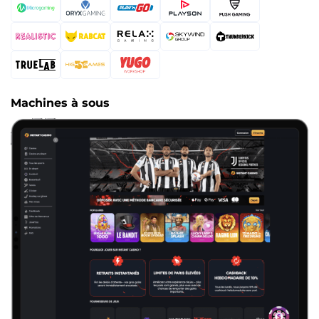
Machines à sous