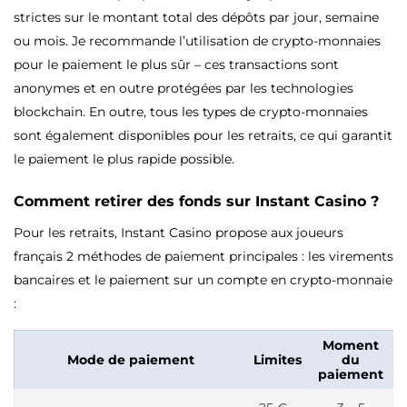
strictes sur le montant total des dépôts par jour, semaine
ou mois. Je recommande l’utilisation de crypto-monnaies
pour le paiement le plus sûr – ces transactions sont
anonymes et en outre protégées par les technologies
blockchain. En outre, tous les types de crypto-monnaies
sont également disponibles pour les retraits, ce qui garantit
le paiement le plus rapide possible.
Comment retirer des fonds sur Instant Casino ?
Pour les retraits, Instant Casino propose aux joueurs
français 2 méthodes de paiement principales : les virements
bancaires et le paiement sur un compte en crypto-monnaie
:
Moment
Mode de paiement
Limites
du
paiement