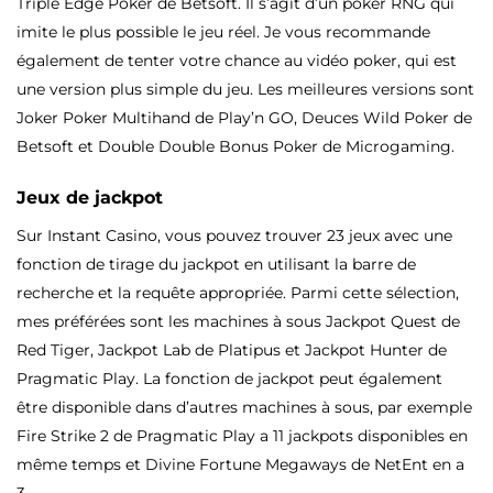
Triple Edge Poker de Betsoft. Il s’agit d’un poker RNG qui
imite le plus possible le jeu réel. Je vous recommande
également de tenter votre chance au vidéo poker, qui est
une version plus simple du jeu. Les meilleures versions sont
Joker Poker Multihand de Play’n GO, Deuces Wild Poker de
Betsoft et Double Double Bonus Poker de Microgaming.
Jeux de jackpot
Sur Instant Casino, vous pouvez trouver 23 jeux avec une
fonction de tirage du jackpot en utilisant la barre de
recherche et la requête appropriée. Parmi cette sélection,
mes préférées sont les machines à sous Jackpot Quest de
Red Tiger, Jackpot Lab de Platipus et Jackpot Hunter de
Pragmatic Play. La fonction de jackpot peut également
être disponible dans d’autres machines à sous, par exemple
Fire Strike 2 de Pragmatic Play a 11 jackpots disponibles en
même temps et Divine Fortune Megaways de NetEnt en a