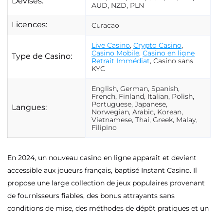
Devises:
AUD, NZD, PLN
Licences:
Curacao
Live Casino
,
Crypto Casino
,
Casino Mobile
,
Casino en ligne
Type de Casino:
Retrait Immédiat
, Casino sans
KYC
English, German, Spanish,
French, Finland, Italian, Polish,
Portuguese, Japanese,
Langues:
Norwegian, Arabic, Korean,
Vietnamese, Thai, Greek, Malay,
Filipino
En 2024, un nouveau casino en ligne apparaît et devient
accessible aux joueurs français, baptisé Instant Casino. Il
propose une large collection de jeux populaires provenant
de fournisseurs fiables, des bonus attrayants sans
conditions de mise, des méthodes de dépôt pratiques et un