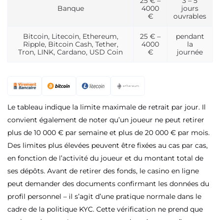
25 € –
3 – 5
Banque
4000
jours
€
ouvrables
Bitcoin, Litecoin, Ethereum,
25 € –
pendant
Ripple, Bitcoin Cash, Tether,
4000
la
Tron, LINK, Cardano, USD Coin
€
journée
Le tableau indique la limite maximale de retrait par jour. Il
convient également de noter qu’un joueur ne peut retirer
plus de 10 000 € par semaine et plus de 20 000 € par mois.
Des limites plus élevées peuvent être fixées au cas par cas,
en fonction de l’activité du joueur et du montant total de
ses dépôts. Avant de retirer des fonds, le casino en ligne
peut demander des documents confirmant les données du
profil personnel – il s’agit d’une pratique normale dans le
cadre de la politique KYC. Cette vérification ne prend que