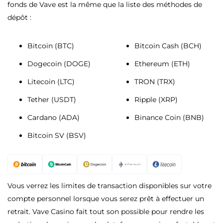
fonds de Vave est la même que la liste des méthodes de
dépôt :
Bitcoin (BTC)
Bitcoin Cash (BCH)
Dogecoin (DOGE)
Ethereum (ETH)
Litecoin (LTC)
TRON (TRX)
Tether (USDT)
Ripple (XRP)
Cardano (ADA)
Binance Coin (BNB)
Bitcoin SV (BSV)
Vous verrez les limites de transaction disponibles sur votre
compte personnel lorsque vous serez prêt à effectuer un
retrait. Vave Casino fait tout son possible pour rendre les