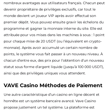
nombreux avantages aux utilisateurs français. Chacun peut
devenir propriétaire de privilèges exclusifs, car tout le
monde devient un joueur VIP après avoir effectué son
premier dépôt. Vous pouvez ensuite gravir les échelons du
programme et gagner la monnaie interne du site. Elle est
attribuée pour vos mises dans les machines à sous : 1 point
pour chaque mise de 20 USDT (ou l’équivalent en crypto-
monnaie). Après avoir accumulé un certain nombre de
points, le système vous fait passer à un nouveau niveau. À
chacun d’entre eux, des prix pour l’obtention d’un nouveau
statut sous forme d’argent liquide (jusqu’à 100 000 USDT),
ainsi que des privilèges uniques vous attendent.
VAVE Casino Méthodes de Paiement
Une autre caractéristique d’un casino en ligne décent et
honnête est un système bancaire avancé. Vave Casino
propose justement un tel système. La plateforme est