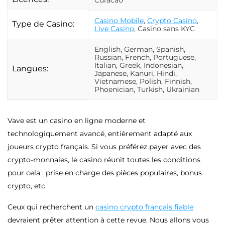
Curacao
Casino Mobile
,
Crypto Casino
,
Type de Casino:
Live Casino
, Casino sans KYC
English, German, Spanish,
Russian, French, Portuguese,
Italian, Greek, Indonesian,
Langues:
Japanese, Kanuri, Hindi,
Vietnamese, Polish, Finnish,
Phoenician, Turkish, Ukrainian
Vave est un casino en ligne moderne et
technologiquement avancé, entièrement adapté aux
joueurs crypto français. Si vous préférez payer avec des
crypto-monnaies, le casino réunit toutes les conditions
pour cela : prise en charge des pièces populaires, bonus
crypto, etc.
Ceux qui recherchent un
casino crypto français fiable
devraient prêter attention à cette revue. Nous allons vous