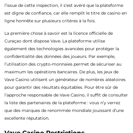
l’issue de cette inspection, il s’est avéré que la plateforme
est digne de confiance, car elle remplit le titre de casino en
ligne honnête sur plusieurs critères à la fois.
La première chose à savoir est la licence officielle de
Curaçao dont dispose Vave. La plateforme utilise
également des technologies avancées pour protéger la
confidentialité des données des joueurs. Par exemple,
l’utilisation des crypto-monnaies permet de sécuriser au
maximum les opérations bancaires. De plus, les jeux de
Vave Casino utilisent un générateur de nombres aléatoires
pour garantir des résultats équitables. Pour être sûr de
l’approche responsable de Vave Casino, il suffit de consulter
la liste des partenaires de la plateforme : vous n’y verrez
que des marques de renommée mondiale jouissant d’une
excellente réputation.
Vave Casino Restrictions