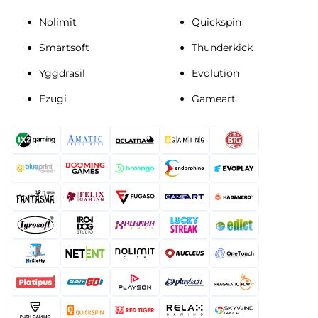
Nolimit
Quickspin
Smartsoft
Thunderkick
Yggdrasil
Evolution
Ezugi
Gameart