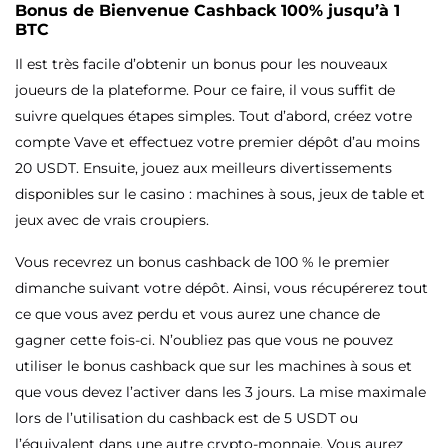
Bonus de Bienvenue Cashback 100% jusqu’à 1
BTC
Il est très facile d’obtenir un bonus pour les nouveaux
joueurs de la plateforme. Pour ce faire, il vous suffit de
suivre quelques étapes simples. Tout d’abord, créez votre
compte Vave et effectuez votre premier dépôt d’au moins
20 USDT. Ensuite, jouez aux meilleurs divertissements
disponibles sur le casino : machines à sous, jeux de table et
jeux avec de vrais croupiers.
Vous recevrez un bonus cashback de 100 % le premier
dimanche suivant votre dépôt. Ainsi, vous récupérerez tout
ce que vous avez perdu et vous aurez une chance de
gagner cette fois-ci. N’oubliez pas que vous ne pouvez
utiliser le bonus cashback que sur les machines à sous et
que vous devez l’activer dans les 3 jours. La mise maximale
lors de l’utilisation du cashback est de 5 USDT ou
l’équivalent dans une autre crypto-monnaie. Vous aurez