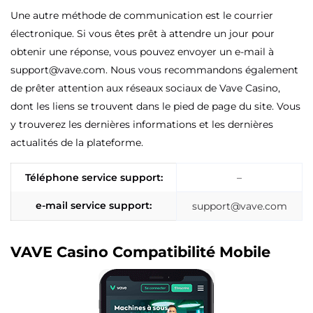
Une autre méthode de communication est le courrier
électronique. Si vous êtes prêt à attendre un jour pour
obtenir une réponse, vous pouvez envoyer un e-mail à
support@vave.com. Nous vous recommandons également
de prêter attention aux réseaux sociaux de Vave Casino,
dont les liens se trouvent dans le pied de page du site. Vous
y trouverez les dernières informations et les dernières
actualités de la plateforme.
Téléphone service support:
–
e-mail service support:
support@vave.com
VAVE Casino Compatibilité Mobile