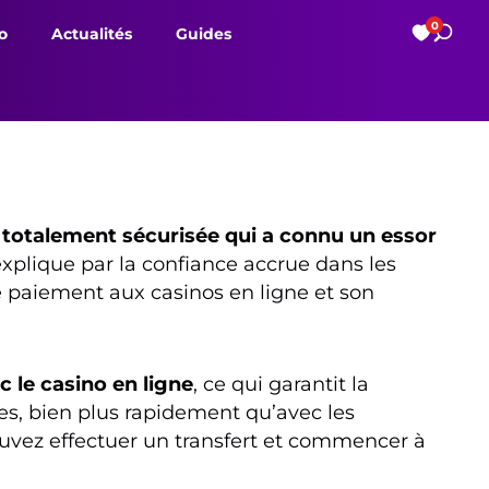
0
o
Actualités
Guides
 totalement sécurisée qui a connu un essor
’explique par la confiance accrue dans les
 paiement aux casinos en ligne et son
 le casino en ligne
, ce qui garantit la
es, bien plus rapidement qu’avec les
ouvez effectuer un transfert et commencer à