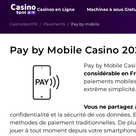
Casinos en Ligne
Machines à sous Gratu
CasinoSpotFR
Paiements
Pay by mobile
Pay by Mobile Casino 20
Pay by Mobile Cas
considérable en F
paiements mobiles,
extrême simplicité
Vous ne partagez 
confidentialité et la sécurité de vos données
méthodes de paiement traditionnelles. De plus
jouer à tout moment depuis votre smartphone