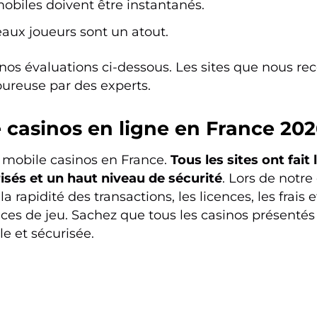
obiles doivent être instantanés.
eaux joueurs sont un atout.
nos évaluations ci-dessous. Les sites que nous 
goureuse par des experts.
e casinos en ligne en France 20
y mobile casinos en France.
Tous les sites ont fait
isés et un haut niveau de sécurité
. Lors de notr
la rapidité des transactions, les licences, les frais
ences de jeu. Sachez que tous les casinos présenté
e et sécurisée.