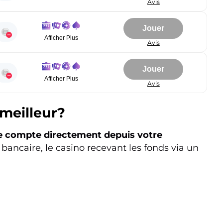
Avis
Jouer
Afficher Plus
Avis
Jouer
Afficher Plus
Avis
meilleur?
re compte directement depuis votre
 bancaire, le casino recevant les fonds via un