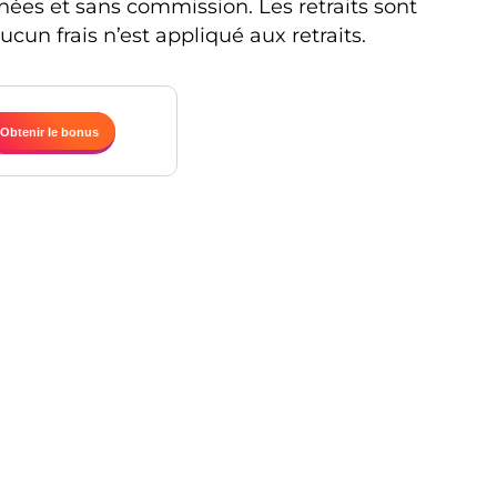
anées et sans commission. Les retraits sont
cun frais n’est appliqué aux retraits.
Obtenir le bonus