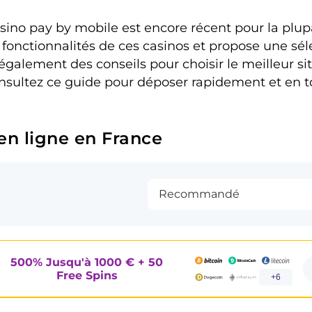
asino pay by mobile est encore récent pour la plup
s fonctionnalités de ces casinos et propose une sé
galement des conseils pour choisir le meilleur s
nsultez ce guide pour déposer rapidement et en tou
en ligne en France
Recommandé
500% Jusqu'à 1000 € + 50
Free Spins
+6