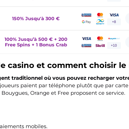
150% Jusqu'à 300 €
+8
100% Jusqu’à 500 € + 200
Free Spins + 1 Bonus Crab
+10
e casino et comment choisir le 
rgent traditionnel où vous pouvez recharger vot
es joueurs paient par téléphone plutôt que par carte
 Bouygues, Orange et Free proposent ce service.
paiements mobiles.