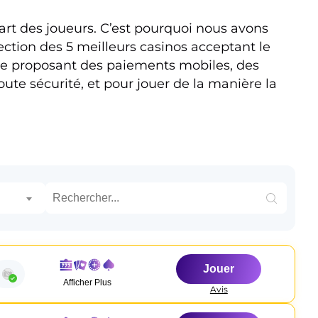
art des joueurs. C’est pourquoi nous avons
lection des 5 meilleurs casinos acceptant le
ite proposant des paiements mobiles, des
te sécurité, et pour jouer de la manière la
Jouer
Afficher Plus
Avis