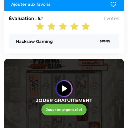
Ajouter aux favoris
Évaluation : 5
1
votes
/5
Hacksaw Gaming
JOUER GRATUITEMENT
Jouer en argent réel