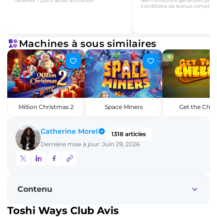
valables 7 jours après activation.
des conditions générales pour 
conditions de bonus complète
Machines à sous similaires
Million Christmas 2
Space Miners
Get the Chee
Catherine Morel
1318 articles
Dernière mise à jour :
Juin 29, 2026
Contenu
Toshi Ways Club Avis