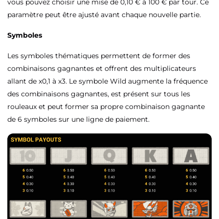
vous pouvez choisir une mise de 0,10 € à 100 € par tour. Ce
paramètre peut être ajusté avant chaque nouvelle partie.
Symboles
Les symboles thématiques permettent de former des
combinaisons gagnantes et offrent des multiplicateurs
allant de x0,1 à x3. Le symbole Wild augmente la fréquence
des combinaisons gagnantes, est présent sur tous les
rouleaux et peut former sa propre combinaison gagnante
de 6 symboles sur une ligne de paiement.