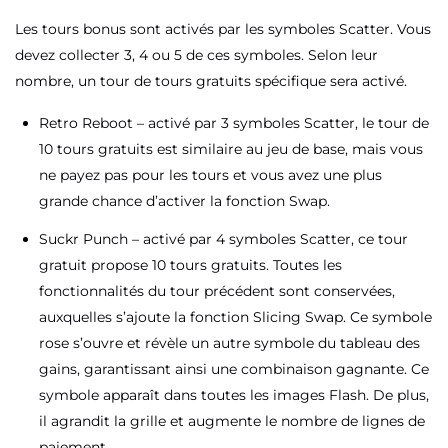
Les tours bonus sont activés par les symboles Scatter. Vous
devez collecter 3, 4 ou 5 de ces symboles. Selon leur
nombre, un tour de tours gratuits spécifique sera activé.
Retro Reboot – activé par 3 symboles Scatter, le tour de
10 tours gratuits est similaire au jeu de base, mais vous
ne payez pas pour les tours et vous avez une plus
grande chance d’activer la fonction Swap.
Suckr Punch – activé par 4 symboles Scatter, ce tour
gratuit propose 10 tours gratuits. Toutes les
fonctionnalités du tour précédent sont conservées,
auxquelles s’ajoute la fonction Slicing Swap. Ce symbole
rose s’ouvre et révèle un autre symbole du tableau des
gains, garantissant ainsi une combinaison gagnante. Ce
symbole apparaît dans toutes les images Flash. De plus,
il agrandit la grille et augmente le nombre de lignes de
paiement.