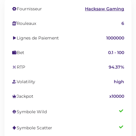
Fournisseur
Hacksaw Gaming
Rouleaux
6
Lignes de Paiement
1000000
Bet
0.1 - 100
RTP
94.37%
Volatility
high
Jackpot
x10000
Symbole Wild
Symbole Scatter