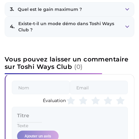
3.
Quel est le gain maximum ?
Existe-t-il un mode démo dans Toshi Ways
4.
Club ?
Vous pouvez laisser un commentaire
sur Toshi Ways Club
(0)
Évaluation
Ajouter un avis