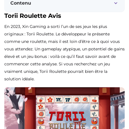
Contenu
Torii Roulette Avis
En 2023, Xin Gaming a sorti l’un de ses jeux les plus
originaux : Torii Roulette. Le développeur le présente
comme une roulette, mais il est loin d’être ce à quoi vous
vous attendez. Un gameplay atypique, un potentiel de gains
élevé et un jeu bonus : voilà ce qu’il faut savoir avant de
commencer cette analyse. Si vous recherchez un jeu
vraiment unique, Torii Roulette pourrait bien être la
solution idéale.