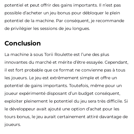
potentiel et peut offrir des gains importants. Il n’est pas
possible d’acheter un jeu bonus pour débloquer le plein
potentiel de la machine. Par conséquent, je recommande
de privilégier les sessions de jeu longues.
Conclusion
La machine à sous Torii Roulette est l’une des plus
innovantes du marché et mérite d’être essayée. Cependant,
il est fort probable que ce format ne convienne pas à tous
les joueurs. Le jeu est extrêmement simple et offre un
potentiel de gains importants. Toutefois, même pour un
joueur expérimenté disposant d’un budget conséquent,
exploiter pleinement le potentiel du jeu sera très difficile. Si
le développeur avait ajouté une option d’achat pour les
tours bonus, le jeu aurait certainement attiré davantage de
joueurs.