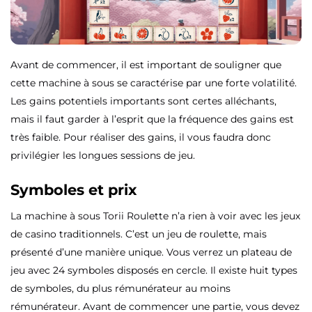
Avant de commencer, il est important de souligner que
cette machine à sous se caractérise par une forte volatilité.
Les gains potentiels importants sont certes alléchants,
mais il faut garder à l’esprit que la fréquence des gains est
très faible. Pour réaliser des gains, il vous faudra donc
privilégier les longues sessions de jeu.
Symboles et prix
La machine à sous Torii Roulette n’a rien à voir avec les jeux
de casino traditionnels. C’est un jeu de roulette, mais
présenté d’une manière unique. Vous verrez un plateau de
jeu avec 24 symboles disposés en cercle. Il existe huit types
de symboles, du plus rémunérateur au moins
rémunérateur. Avant de commencer une partie, vous devez