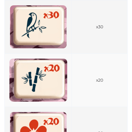
x30
x20