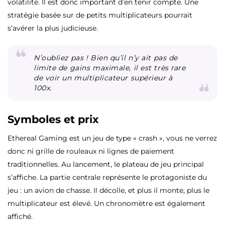
volatilité. Il est donc important d’en tenir compte. Une
stratégie basée sur de petits multiplicateurs pourrait
s’avérer la plus judicieuse.
N’oubliez pas ! Bien qu’il n’y ait pas de
limite de gains maximale, il est très rare
de voir un multiplicateur supérieur à
100x.
Symboles et prix
Ethereal Gaming est un jeu de type « crash », vous ne verrez
donc ni grille de rouleaux ni lignes de paiement
traditionnelles. Au lancement, le plateau de jeu principal
s’affiche. La partie centrale représente le protagoniste du
jeu : un avion de chasse. Il décolle, et plus il monte, plus le
multiplicateur est élevé. Un chronomètre est également
affiché.