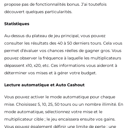
propose pas de fonctionnalités bonus. J’ai toutefois
découvert quelques particularités.
Statistiques
Au-dessus du plateau de jeu principal, vous pouvez
consulter les résultats des 40 à 50 derniers tours. Cela vous
permet d’évaluer vos chances réelles de gagner gros. Vous
pouvez observer la fréquence à laquelle les multiplicateurs
dépassent x10, x20, etc. Ces informations vous aideront à
déterminer vos mises et à gérer votre budget.
Lecture automatique et Auto Cashout
Vous pouvez activer le mode automatique pour chaque
mise. Choisissez 5, 10, 25, 50 tours ou un nombre illimité. En
mode automatique, sélectionnez votre mise et le
multiplicateur cible ; le jeu encaissera ensuite vos gains.
Vous pouvez également définir une limite de perte : une