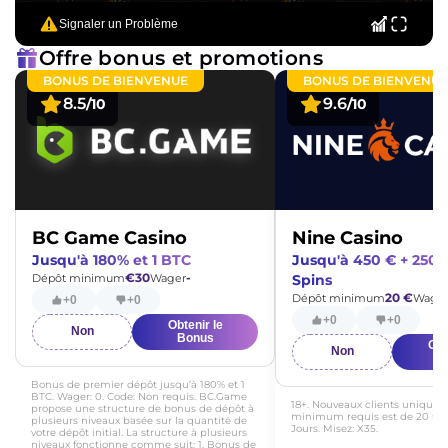
Signaler un Problème
Offre bonus et promotions
BONUS DE BIENVENUE
BONUS DE BIENVENUE
8.5
9.6
/10
/10
BC Game Casino
Nine Casino
Jusqu'à 180% et 1 BTC
Jusqu'à 450 € + 250 
€30
-
Dépôt minimum
Wager
Spins
20 €
Dépôt minimum
Wage
+0
+0
+0
+0
Obtenir le
Non
Bonus
Obt
Non
B
Bonus de premier dépôt jusqu’à 180% et 1
BTC. Wager: 0. Code: Non requis. BC.Game
18+. Nouveaux clients uniquem
propose une structure de bonus de dépôt à
minimum requis est de 20 €. B
plusieurs niveaux basée sur la quantité de
Jours. Misez: X35.
votre dépôt initial. La structure à plusieurs
niveaux fonctionne comme suit: 1. Bonus de