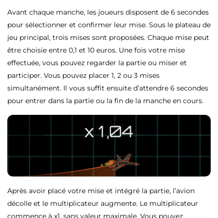
Avant chaque manche, les joueurs disposent de 6 secondes
pour sélectionner et confirmer leur mise. Sous le plateau de
jeu principal, trois mises sont proposées. Chaque mise peut
être choisie entre 0,1 et 10 euros. Une fois votre mise
effectuée, vous pouvez regarder la partie ou miser et
participer. Vous pouvez placer 1, 2 ou 3 mises
simultanément. Il vous suffit ensuite d’attendre 6 secondes
pour entrer dans la partie ou la fin de la manche en cours.
Après avoir placé votre mise et intégré la partie, l’avion
décolle et le multiplicateur augmente. Le multiplicateur
commence à x1, sans valeur maximale. Vous pouvez