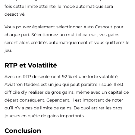
fois cette limite atteinte, le mode automatique sera
désactivé.
Vous pouvez également sélectionner Auto Cashout pour
chaque pari. Sélectionnez un multiplicateur ; vos gains
seront alors crédités automatiquement et vous quitterez le
jeu.
RTP et Volatilité
Avec un RTP de seulement 92 % et une forte volatilité,
Aviatron Raiders est un jeu qui peut paraître risqué. Il est
difficile d’y réaliser de gros gains, même avec un capital de
départ conséquent. Cependant, il est important de noter
qu’il n’y a pas de limite de gains. De quoi attirer les gros
joueurs en quête de gains importants.
Conclusion