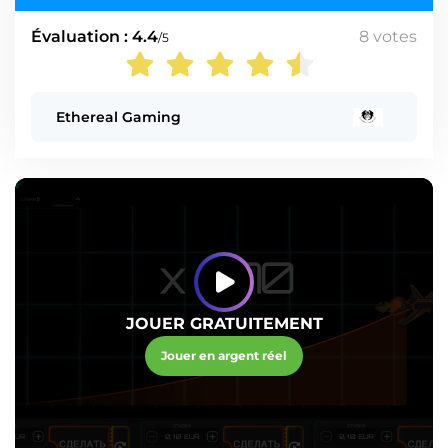
Évaluation : 4.4
8
votes
/5
Ethereal Gaming
JOUER GRATUITEMENT
Jouer en argent réel