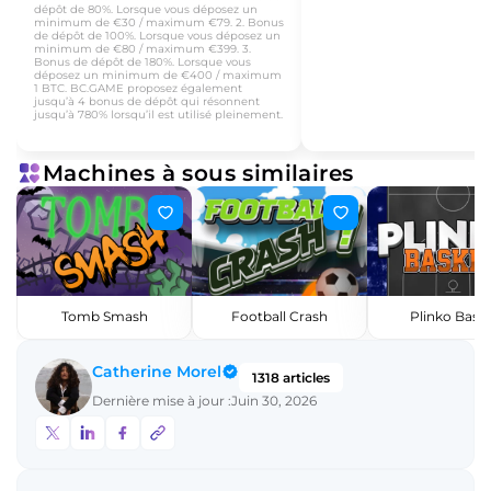
dépôt de 80%. Lorsque vous déposez un
minimum de €30 / maximum €79. 2. Bonus
de dépôt de 100%. Lorsque vous déposez un
minimum de €80 / maximum €399. 3.
Bonus de dépôt de 180%. Lorsque vous
déposez un minimum de €400 / maximum
1 BTC. BC.GAME proposez également
jusqu’à 4 bonus de dépôt qui résonnent
jusqu’à 780% lorsqu’il est utilisé pleinement.
Machines à sous similaires
Tomb Smash
Football Crash
Plinko Bask
Catherine Morel
1318 articles
Dernière mise à jour :
Juin 30, 2026