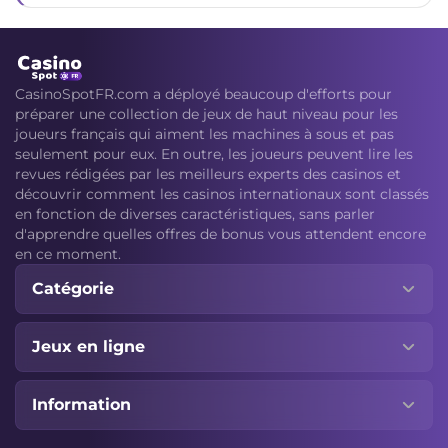
CasinoSpotFR.com a déployé beaucoup d'efforts pour
préparer une collection de jeux de haut niveau pour les
joueurs français qui aiment les machines à sous et pas
seulement pour eux. En outre, les joueurs peuvent lire les
revues rédigées par les meilleurs experts des casinos et
découvrir comment les casinos internationaux sont classés
en fonction de diverses caractéristiques, sans parler
d'apprendre quelles offres de bonus vous attendent encore
en ce moment.
Catégorie
Jeux en ligne
Information