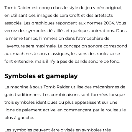
Tomb Raider est conçu dans le style du jeu vidéo original,
en utilisant des images de Lara Croft et des artefacts
associés. Les graphiques répondent aux normes 2004. Vous
verrez des symboles détaillés et quelques animations. Dans
le même temps, l’immersion dans l’atmosphère de
l’aventure sera maximale. La conception sonore correspond
aux machines à sous classiques, les sons des rouleaux se
font entendre, mais il n’y a pas de bande sonore de fond.
Symboles et gameplay
La machine à sous Tomb Raider utilise des mécanismes de
gain traditionnels. Les combinaisons sont formées lorsque
trois symboles identiques ou plus apparaissent sur une
ligne de paiement active, en commençant par le rouleau le
plus à gauche.
Les symboles peuvent être divisés en symboles très