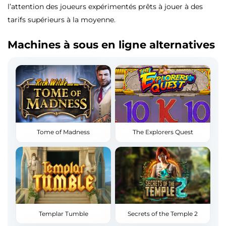
l’attention des joueurs expérimentés prêts à jouer à des
tarifs supérieurs à la moyenne.
Machines à sous en ligne alternatives
Tome of Madness
The Explorers Quest
Templar Tumble
Secrets of the Temple 2