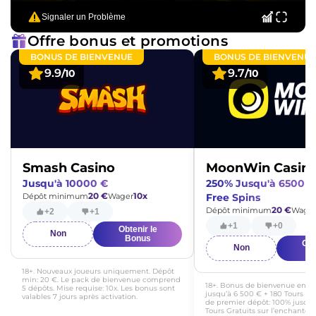
Signaler un Problème
Offre bonus et promotions
BONUS DE BIENVENUE
BONUS DE BIENVENUE
9.9
9.7
/10
/10
Smash Casino
MoonWin Casin
Jusqu'à 10000 €
250% Jusqu'à 6500 € 
20 €
10х
Dépôt minimum
Wager
Free Spins
20 €
Dépôt minimum
Wage
+2
+1
+1
+0
Obtenir le
Non
Bonus
Obt
Non
B
18+. Nouveaux joueurs uniquement. Dépôt
min: 20 €. Le pack de bienvenue comprend
18+. Bonus de bienvenue en to
5 dépôts. Mise requise: 10x. Les bonus sont
jusqu’à 6 500 € + 180 Tours Gr
valables 7 jours après activation.
de premier dépôt: 100% jusqu’
Tours Gratuits sur l’enchante