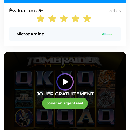
Évaluation : 5
1
votes
/5
Microgaming
JOUER GRATUITEMENT
Jouer en argent réel