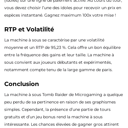
(idoles) sur une ligne de paiement active. Au cours du tour,
vous devez choisir l’une des idoles pour recevoir un prix en
espèces instantané. Gagnez maximum 100x votre mise !
RTP et Volatilité
La machine à sous se caractérise par une volatilité
moyenne et un RTP de 95,23 %. Cela offre un bon équilibre
entre la fréquence des gains et leur taille. La machine à
sous convient aux joueurs débutants et expérimentés,
notamment compte tenu de la large gamme de paris.
Conclusion
La machine à sous Tomb Raider de Microgaming a quelque
peu perdu de sa pertinence en raison de ses graphismes
simples. Cependant, la présence d’une partie de tours
gratuits et d’un jeu bonus rend la machine à sous
intéressante. Les chances élevées de gagner gros attirent