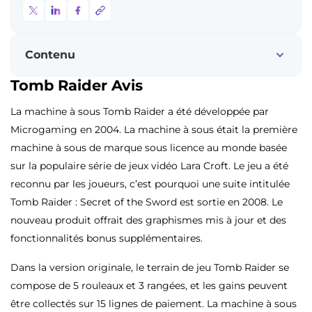
Contenu
Tomb Raider Avis
La machine à sous Tomb Raider a été développée par
Microgaming en 2004. La machine à sous était la première
machine à sous de marque sous licence au monde basée
sur la populaire série de jeux vidéo Lara Croft. Le jeu a été
reconnu par les joueurs, c’est pourquoi une suite intitulée
Tomb Raider : Secret of the Sword est sortie en 2008. Le
nouveau produit offrait des graphismes mis à jour et des
fonctionnalités bonus supplémentaires.
Dans la version originale, le terrain de jeu Tomb Raider se
compose de 5 rouleaux et 3 rangées, et les gains peuvent
être collectés sur 15 lignes de paiement. La machine à sous