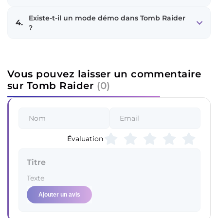
Existe-t-il un mode démo dans Tomb Raider
4.
?
Vous pouvez laisser un commentaire
sur Tomb Raider
(0)
Évaluation
Ajouter un avis