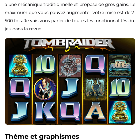
a une mécanique traditionnelle et propose de gros gains. Le
maximum que vous pouvez augmenter votre mise est de 7
500 fois. Je vais vous parler de toutes les fonctionnalités du
jeu dans la revue.
Thème et graphismes