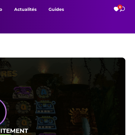
0
o
Actualités
Guides
ITEMENT