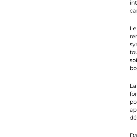
in
ca
Le
re
sy
to
so
bo
La
fo
po
ap
dé
Da