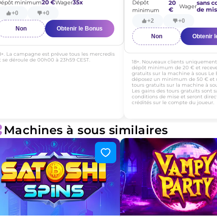
20 €
35x
Dépôt minimum
Wager
Dépôt
20
sans c
Wager
€
de mi
minimum
+0
+0
+2
+0
Non
Obtenir le Bonus
Non
Obtenir 
8+. La campagne est prévue tous les mercredis
t se déroule de 00h00 à 23h59 CEST.
18+. Nouveaux clients uniquement.
dépôt minimum de 20 € et receve
gratuits sur la machine à sous Le
déposez un minimum de 50 € et 
tours gratuits sur la machine à so
Les gains des tours gratuits sont 
conditions de mise et seront dire
crédités sur le compte du joueur.
Machines à sous similaires