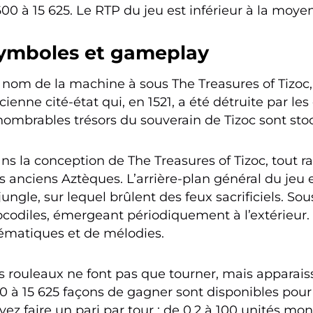
600 à 15 625. Le RTP du jeu est inférieur à la moyenn
ymboles et gameplay
 nom de la machine à sous The Treasures of Tizoc, l
cienne cité-état qui, en 1521, a été détruite par l
nombrables trésors du souverain de Tizoc sont stock
ns la conception de The Treasures of Tizoc, tout r
s anciens Aztèques. L’arrière-plan général du jeu
 jungle, sur lequel brûlent des feux sacrificiels. So
ocodiles, émergeant périodiquement à l’extérieur
ématiques et de mélodies.
s rouleaux ne font pas que tourner, mais apparaiss
0 à 15 625 façons de gagner sont disponibles pour
vez faire un pari par tour : de 0,2 à 100 unités mon