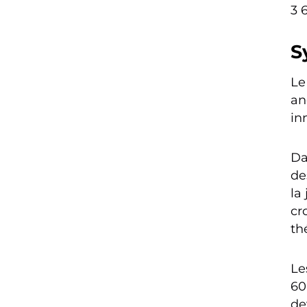
3 
S
Le
an
in
Da
de
la
cr
th
Le
60
de