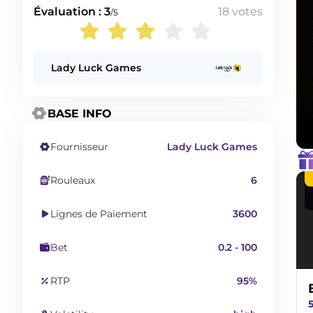
Évaluation : 3
18
votes
/5
Lady Luck Games
BASE INFO
Fournisseur
Lady Luck Games
Rouleaux
6
Lignes de Paiement
3600
Bet
0.2 - 100
RTP
95%