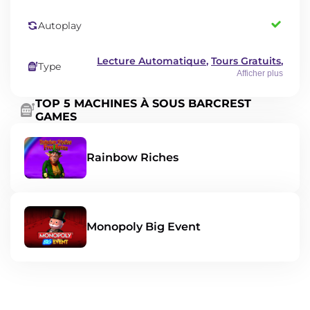
Autoplay
Lecture Automatique
,
Tours Gratuits
,
Type
Mobile
,
Symbole Scatter
Afficher plus
, Video
Machines a Sous,
Symbole Wild
TOP 5 MACHINES À SOUS BARCREST
GAMES
Rainbow Riches
Monopoly Big Event