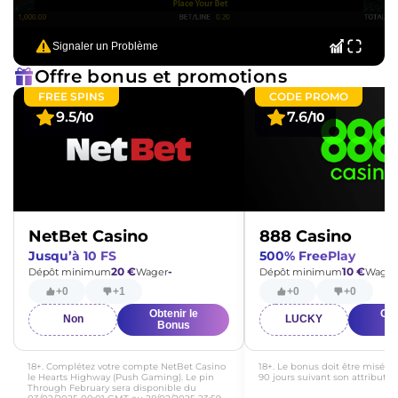
Signaler un Problème
Offre bonus et promotions
FREE SPINS
CODE PROMO
9.5
7.6
/10
/10
NetBet Casino
888 Casino
Jusqu’à 10 FS
500% FreePlay
20 €
-
10 €
Dépôt minimum
Wager
Dépôt minimum
Wager
+0
+1
+0
+0
Obtenir le
Obt
Non
LUCKY
Bonus
B
18+. Complétez votre compte NetBet Casino
18+. Le bonus doit être misé 30
le Hearts Highway (Push Gaming). Le pin
90 jours suivant son attributio
Through February sera disponible du