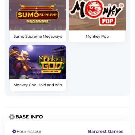
Sumo Supreme Megaways
Monkey Pop
Monkey God Hold and Win
BASE INFO
Fournisseur
Barcrest Games