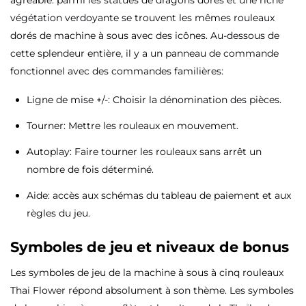
végétation verdoyante se trouvent les mêmes rouleaux
dorés de machine à sous avec des icônes. Au-dessous de
cette splendeur entière, il y a un panneau de commande
fonctionnel avec des commandes familières:
Ligne de mise +/-: Choisir la dénomination des pièces.
Tourner: Mettre les rouleaux en mouvement.
Autoplay: Faire tourner les rouleaux sans arrêt un
nombre de fois déterminé.
Aide: accès aux schémas du tableau de paiement et aux
règles du jeu.
Symboles de jeu et niveaux de bonus
Les symboles de jeu de la machine à sous à cinq rouleaux
Thai Flower répond absolument à son thème. Les symboles