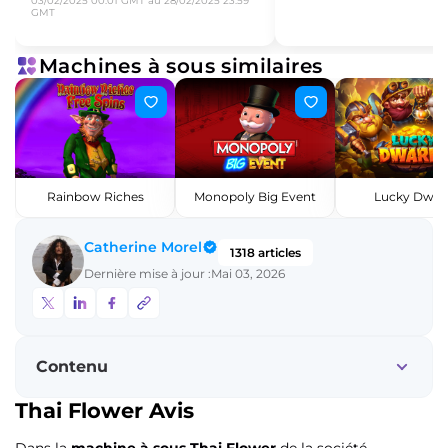
03/02/2025 00:01 GMT au 28/02/2025 23:59
GMT
Machines à sous similaires
Rainbow Riches
Monopoly Big Event
Lucky Dwar
Catherine Morel
1318 articles
Dernière mise à jour :
Mai 03, 2026
Contenu
Thai Flower Avis
Dans la
machine à sous Thai Flower
de la société