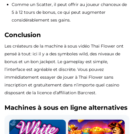
Comme un Scatter, il peut offrir au joueur chanceux de
5 à 12 tours de bonus, ce qui peut augmenter
considérablement ses gains.
Conclusion
Les créateurs de la machine à sous vidéo Thai Flower ont
pensé à tout: ici il y a des symboles wild, des niveaux de
bonus et un bon jackpot. Le gameplay est simple,
l’interface est agréable et discrète. Vous pouvez
immédiatement essayer de jouer à Thai Flower sans
inscription et gratuitement dans n’importe quel casino
disposant de la licence d’affiliation Barcrest.
Machines à sous en ligne alternatives