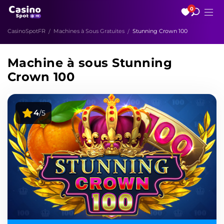
0
CasinoSpotFR
Machines à Sous Gratuites
Stunning Crown 100
Machine à sous Stunning
Crown 100
4
/5