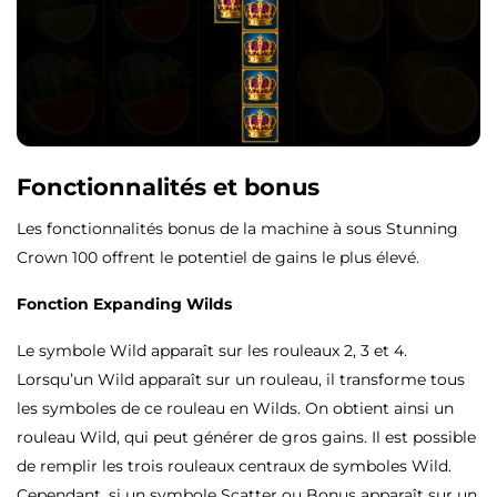
Fonctionnalités et bonus
Les fonctionnalités bonus de la machine à sous Stunning
Crown 100 offrent le potentiel de gains le plus élevé.
Fonction Expanding Wilds
Le symbole Wild apparaît sur les rouleaux 2, 3 et 4.
Lorsqu’un Wild apparaît sur un rouleau, il transforme tous
les symboles de ce rouleau en Wilds. On obtient ainsi un
rouleau Wild, qui peut générer de gros gains. Il est possible
de remplir les trois rouleaux centraux de symboles Wild.
Cependant, si un symbole Scatter ou Bonus apparaît sur un