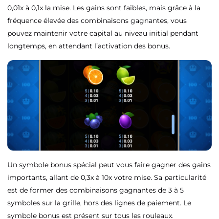
0,01x à 0,1x la mise. Les gains sont faibles, mais grâce à la
fréquence élevée des combinaisons gagnantes, vous
pouvez maintenir votre capital au niveau initial pendant
longtemps, en attendant l’activation des bonus.
Un symbole bonus spécial peut vous faire gagner des gains
importants, allant de 0,3x à 10x votre mise. Sa particularité
est de former des combinaisons gagnantes de 3 à 5
symboles sur la grille, hors des lignes de paiement. Le
symbole bonus est présent sur tous les rouleaux.