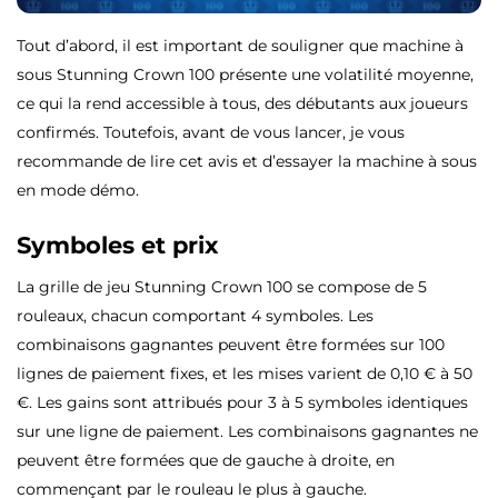
Tout d’abord, il est important de souligner que machine à
sous Stunning Crown 100 présente une volatilité moyenne,
ce qui la rend accessible à tous, des débutants aux joueurs
confirmés. Toutefois, avant de vous lancer, je vous
recommande de lire cet avis et d’essayer la machine à sous
en mode démo.
Symboles et prix
La grille de jeu Stunning Crown 100 se compose de 5
rouleaux, chacun comportant 4 symboles. Les
combinaisons gagnantes peuvent être formées sur 100
lignes de paiement fixes, et les mises varient de 0,10 € à 50
€. Les gains sont attribués pour 3 à 5 symboles identiques
sur une ligne de paiement. Les combinaisons gagnantes ne
peuvent être formées que de gauche à droite, en
commençant par le rouleau le plus à gauche.