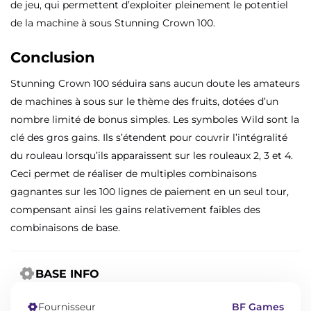
de jeu, qui permettent d’exploiter pleinement le potentiel
de la machine à sous Stunning Crown 100.
Conclusion
Stunning Crown 100 séduira sans aucun doute les amateurs
de machines à sous sur le thème des fruits, dotées d’un
nombre limité de bonus simples. Les symboles Wild sont la
clé des gros gains. Ils s’étendent pour couvrir l’intégralité
du rouleau lorsqu’ils apparaissent sur les rouleaux 2, 3 et 4.
Ceci permet de réaliser de multiples combinaisons
gagnantes sur les 100 lignes de paiement en un seul tour,
compensant ainsi les gains relativement faibles des
combinaisons de base.
BASE INFO
Fournisseur
BF Games