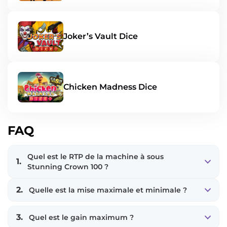
Joker’s Vault Dice
Chicken Madness Dice
FAQ
Quel est le RTP de la machine à sous
1.
Stunning Crown 100 ?
2.
Quelle est la mise maximale et minimale ?
3.
Quel est le gain maximum ?