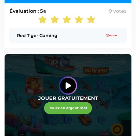
Évaluation : 5
9
votes
/5
Red Tiger Gaming
JOUER GRATUITEMENT
Jouer en argent réel