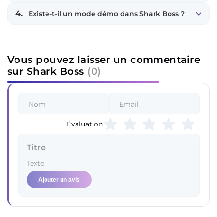
4.
Existe-t-il un mode démo dans Shark Boss ?
Vous pouvez laisser un commentaire
sur Shark Boss
(0)
Évaluation
Ajouter un avis