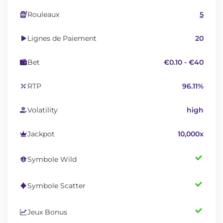
Rouleaux
5
Lignes de Paiement
20
Bet
€0.10 - €40
RTP
96.11%
Volatility
high
Jackpot
10,000x
Symbole Wild
Symbole Scatter
Jeux Bonus