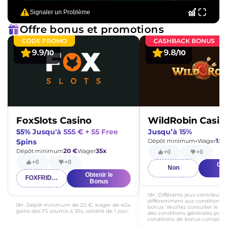
Signaler un Problème
Offre bonus et promotions
CODE PROMO
CASHBACK BONUS
9.9
9.8
/10
/10
FoxSlots Casino
WildRobin Casin
55% Jusqu'à 555 € + 55 Free
Jusqu’à 15%
-
1x
Spins
Dépôt minimum
Wager
20 €
35x
Dépôt minimum
Wager
+0
+0
+0
+0
Obt
Non
B
Obtenir le
FOXFRIDAY
Bonus
18+. Différents jeux contribuen
différemment aux conditions 
18+. Dépôt minimum de 20 €, wager de 40x,
bonus. Veuillez consulter le p
gains des FS soumis à 35x, validité de 1 jour.
des conditions générales pour 
conditions de bonus complète