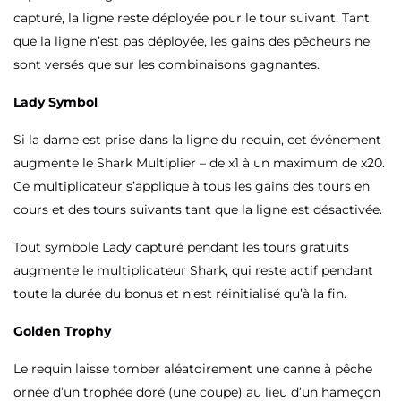
capturé, la ligne reste déployée pour le tour suivant. Tant
que la ligne n’est pas déployée, les gains des pêcheurs ne
sont versés que sur les combinaisons gagnantes.
Lady Symbol
Si la dame est prise dans la ligne du requin, cet événement
augmente le Shark Multiplier – de x1 à un maximum de x20.
Ce multiplicateur s’applique à tous les gains des tours en
cours et des tours suivants tant que la ligne est désactivée.
Tout symbole Lady capturé pendant les tours gratuits
augmente le multiplicateur Shark, qui reste actif pendant
toute la durée du bonus et n’est réinitialisé qu’à la fin.
Golden Trophy
Le requin laisse tomber aléatoirement une canne à pêche
ornée d’un trophée doré (une coupe) au lieu d’un hameçon