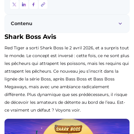
Contenu
Shark Boss Avis
Red Tiger a sorti Shark Boss le 2 avril 2026, et a surpris tout
le monde. Le concept est inversé : cette fois, ce ne sont plus
les pêcheurs qui attrapent les poissons, mais les requins qui
attrapent les pêcheurs. Ce nouveau jeu s’inscrit dans la
lignée de la série Boss, après Bass Boss et Bass Boss
Megaways, mais avec une ambiance radicalement
différente. Plus dynamique que ses prédécesseurs, il risque
de décevoir les amateurs de détente au bord de l’eau. Est-
ce vraiment un défaut ? Voyons voir.