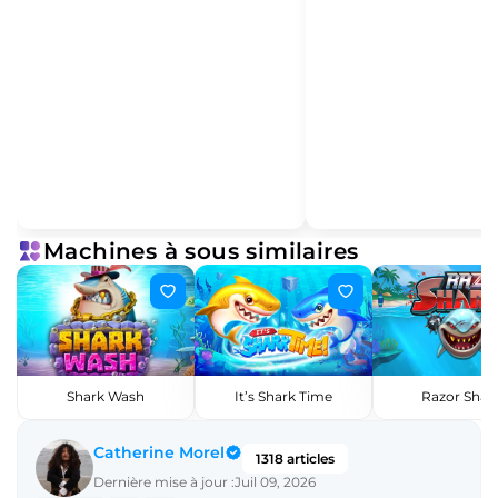
Machines à sous similaires
Shark Wash
It’s Shark Time
Razor Shar
Catherine Morel
1318 articles
Dernière mise à jour :
Juil 09, 2026